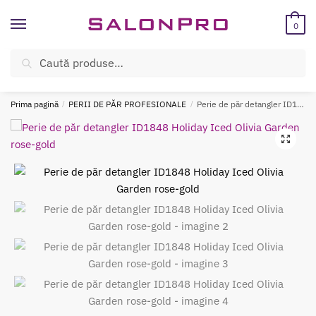
Skip
Skip
to
to
0
navigation
content
Caută
Caută
ÎNREGISTREAZĂ-TE SI BENEFICIEAZĂ DE CADOURI ȘI REDUCERI
după:
SUPLIMENTARE!
Prima pagină
/
PERII DE PĂR PROFESIONALE
/
Perie de păr detangler ID1848 Holiday Iced Olivia Garden rose-gold