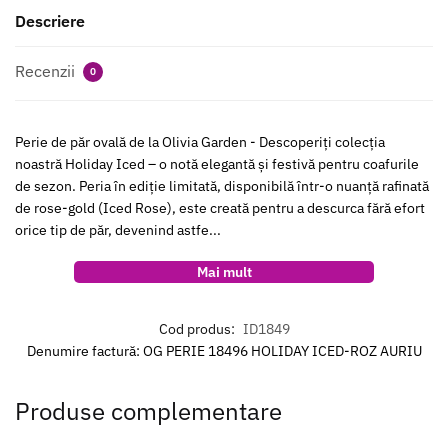
gold
Descriere
Recenzii
0
Perie de păr ovală de la Olivia Garden - Descoperiți colecția
noastră Holiday Iced – o notă elegantă și festivă pentru coafurile
de sezon. Peria în ediție limitată, disponibilă într-o nuanță rafinată
de rose-gold (Iced Rose), este creată pentru a descurca fără efort
orice tip de păr, devenind astfe...
Mai mult
Cod produs:
ID1849
Denumire factură: OG PERIE 18496 HOLIDAY ICED-ROZ AURIU
Produse complementare