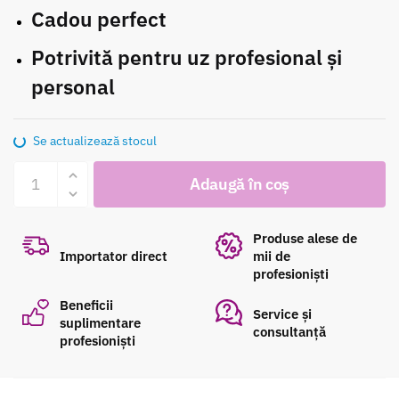
Cadou perfect
Potrivită pentru uz profesional și
personal
Se actualizează stocul
Cantitate
Adaugă în coș
Perie
de
păr
Produse alese de
detangler
Importator direct
mii de
profesioniști
ID1848
Holiday
Beneficii
Service și
Iced
suplimentare
consultanță
profesioniști
Olivia
Garden
rose-