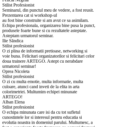
Stilist Profesionist
Seminarul, din punctul meu de vedere, a fost reusit.
Prezentarea cat si workshop-ul
au fost bine construite si am avut ce sa asimilam.
Echipa profesionala, organizarea bine pusa la punct,
produsele foarte bune si cu rezultatele asteptate.
Asteptam urmatorul seminar.
Ilie Săndica
Stilist profesionist
O zi plina de informatii pretioase, networking si
voie buna. Felicitari organizatorilor si felicitari celor
doua trainere ARTEGO. Astept cu nerabdare
urmatorul seminar!
Oprea Nicoleta
Stilist profesionist
O zi cu multa emotie, multa informatie, multa
culoare, atunci cand inveti de la elita in arta
colorimetriei. Multumim echipei minunate
ARTEGO!
Alban Elena
Stilist profesionist
O echipa minunata care isi da cu tot sufletul
cunostintele lor si interesul pentru educatia si
evolutia noastra in domeniul parului. Multumesc, a