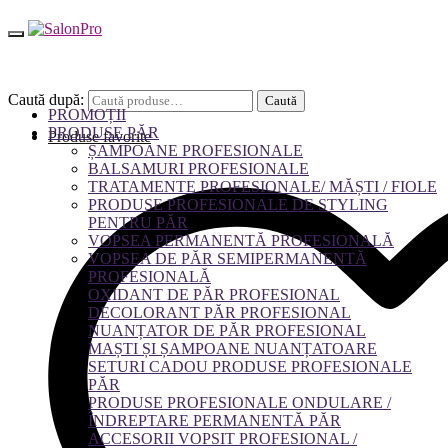
Caută după:
Caută
PROMOȚII
PRODUSE PĂR
Produse favorite
ȘAMPOANE PROFESIONALE
BALSAMURI PROFESIONALE
TRATAMENTE PROFESIONALE/ MĂȘTI / FIOLE
PRODUSE PROFESIONALE DE STYLING
PENTRU PĂR
VOPSEA PERMANENTĂ PROFESIONALĂ
VOPSEA DE PĂR SEMIPERMANENTĂ
PROFESIONALĂ
OXIDANT DE PĂR PROFESIONAL
DECOLORANT PĂR PROFESIONAL
NUANȚATOR DE PĂR PROFESIONAL
MAȘTI ȘI ȘAMPOANE NUANȚATOARE
SETURI CADOU PRODUSE PROFESIONALE
PĂR
PRODUSE PROFESIONALE ONDULARE /
ÎNDREPTARE PERMANENTĂ PĂR
ACCESORII VOPSIT PROFESIONAL /