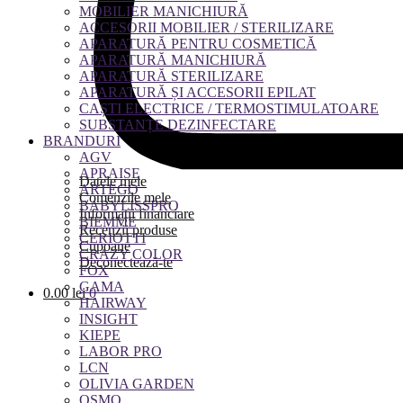
MOBILIER MANICHIURĂ
ACCESORII MOBILIER / STERILIZARE
APARATURĂ PENTRU COSMETICĂ
APARATURĂ MANICHIURĂ
APARATURĂ STERILIZARE
APARATURĂ ȘI ACCESORII EPILAT
CAȘTI ELECTRICE / TERMOSTIMULATOARE
SUBSTANȚE DEZINFECTARE
BRANDURI
AGV
APRAISE
Datele mele
ARTEGO
Comenzile mele
BABYLISSPRO
Informații financiare
BIEMME
Recenzii produse
CERIOTTI
Cupoane
CRAZY COLOR
Deconectează-te
FOX
GAMA
0.00
lei
0
HAIRWAY
INSIGHT
KIEPE
LABOR PRO
LCN
OLIVIA GARDEN
OSMO