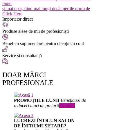
rapid
și mai ușor, fiind mai lungi decât periile normale
Click Here
Importator direct
Produse alese de mii de profesioniști
Beneficii suplimentare pentru clienții cu cont
Service și consultanță
DOAR MĂRCI
PROFESIONALE
PROMOȚIILE LUNII
Beneficiezi de
reduceri mari de prețuri!
Promoții
LUCREZI ÎNTR-UN SALON
DE ÎNFRUMUSEȚARE?