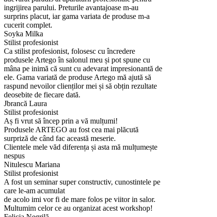
ingrijirea parului. Preturile avantajoase m-au
surprins placut, iar gama variata de produse m-a
cucerit complet.
Soyka Milka
Stilist profesionist
Ca stilist profesionist, folosesc cu încredere
produsele Artego în salonul meu și pot spune cu
mâna pe inimă că sunt cu adevarat impresionantă de
ele. Gama variată de produse Artego mă ajută să
raspund nevoilor clienților mei și să obțin rezultate
deosebite de fiecare dată.
Jbrancă Laura
Stilist profesionist
Aș fi vrut să încep prin a vă mulțumi!
Produsele ARTEGO au fost cea mai plăcută
surpriză de când fac această meserie.
Clientele mele văd diferența și asta mă mulțumește
nespus
Nitulescu Mariana
Stilist profesionist
A fost un seminar super constructiv, cunostintele pe
care le-am acumulat
de acolo imi vor fi de mare folos pe viitor in salor.
Multumim celor ce au organizat acest workshop!
Felicia Negrilă