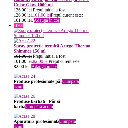
Color Glow 1000 ml
126.00
lei
Prețul inițial a fost:
126.00 lei.
101.00
lei
Prețul curent este:
101.00 lei.
Adaugă în coș
-19%
Spray protecție termică Artego Thermo
Shimmer 150 ml
101.00
lei
Prețul inițial a fost:
101.00 lei.
82.00
lei
Prețul curent este:
82.00 lei.
Adaugă în coș
Produse profesionale păr
Cumpără
acum
Produse bărbati - Păr și
barbă
Cumpără acum
Aparatură profesională
Cumpără
acum