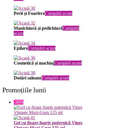
Perii și Foarfece
Cumpără acum
Manichiură și pedichiură
Cumpără
acum
Epilare
Cumpără acum
Cosmetică și machiaj
Cumpără acum
Dotări saloane
Cumpără acum
Promoțiile lunii
-36%
Gel cu fixare foarte puternică Vines
Vintage Maxi-Gum 125 ml