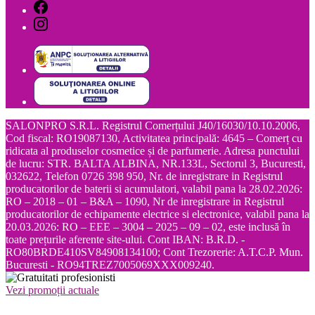
SALONPRO S.R.L. Registrul Comerțului J40/16030/10.10.2006,
Cod fiscal: RO19087130, Activitatea principală: 4645 – Comerț cu
ridicata al produselor cosmetice și de parfumerie. Adresa punctului
de lucru: STR. BALTA ALBINA, NR.133L, Sectorul 3, Bucuresti,
032622, Telefon 0726 398 950, Nr. de inregistrare in Registrul
producatorilor de baterii si acumulatori, valabil pana la 28.02.2026:
RO – 2018 – 01 – B&A – 1090, Nr de inregistrare in Registrul
producatorilor de echipamente electrice si electronice, valabil pana la
20.03.2026: RO – EEE – 3004 – 2025 – 09 – 02, este inclusă în
toate prețurile aferente site-ului. Cont IBAN: B.R.D. -
RO80BRDE410SV84908134100; Cont Trezorerie: A.T.C.P. Mun.
Bucuresti - RO94TREZ7005069XXX009240.
Vezi promoții actuale