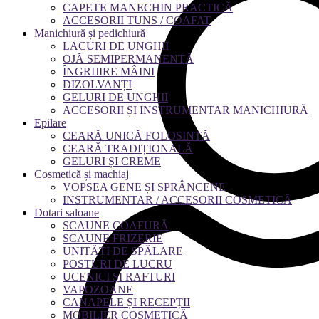
CAPETE MANECHIN PRACTICĂ
ACCESORII TUNS / COAFAT
Manichiură și pedichiură
LACURI DE UNGHII
OJĂ SEMIPERMANENTĂ
ÎNGRIJIRE MÂINI
DIZOLVANȚI
GELURI DE UNGHII
ACCESORII ȘI INSTRUMENTAR MANICHIURĂ
Epilare
CEARĂ UNICĂ FOLOSINTĂ
CEARĂ TRADIȚIONALĂ
GELURI ȘI CREME
Cosmetică și machiaj
VOPSEA GENE ȘI SPRÂNCENE
INSTRUMENTAR / ACCESORII COSMETICĂ
Dotari saloane
SCAUNE COAFURĂ
SCAUNE FRIZERIE
UNITĂȚI DE SPĂLARE
POSTURI DE LUCRU
UCENICI ȘI RAFTURI
VAPOZOANE
CANAPELE ȘI RECEPȚII
MOBILIER COSMETICĂ