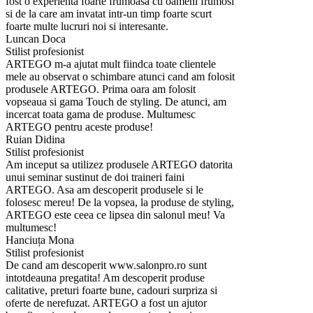
fost o experienta foarte frumoasa cu oameni frumosi
si de la care am invatat intr-un timp foarte scurt
foarte multe lucruri noi si interesante.
Luncan Doca
Stilist profesionist
ARTEGO m-a ajutat mult fiindca toate clientele
mele au observat o schimbare atunci cand am folosit
produsele ARTEGO. Prima oara am folosit
vopseaua si gama Touch de styling. De atunci, am
incercat toata gama de produse. Multumesc
ARTEGO pentru aceste produse!
Ruian Didina
Stilist profesionist
Am inceput sa utilizez produsele ARTEGO datorita
unui seminar sustinut de doi traineri faini
ARTEGO. Asa am descoperit produsele si le
folosesc mereu! De la vopsea, la produse de styling,
ARTEGO este ceea ce lipsea din salonul meu! Va
multumesc!
Hanciuța Mona
Stilist profesionist
De cand am descoperit www.salonpro.ro sunt
intotdeauna pregatita! Am descoperit produse
calitative, preturi foarte bune, cadouri surpriza si
oferte de nerefuzat. ARTEGO a fost un ajutor