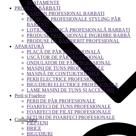
TRATAMENTE
PRODUSE BĂRBAȚI
ȘAMPON PROFESIONAL BARBATI
PRODUSE PROFESIONALE STYLING PĂR
BARBAȚI
LOȚIUNE TONICĂ PROFESIONALĂ BARBAȚI
PRODUSE PROFESIONALE INGRIJIRE BARBĂ
PRODUSE DE BĂRBIERIT PROFESIONAL
APARATURĂ
PLACĂ DE PĂR PROFESIONALĂ
USCĂTOR DE PĂR PROFESIONAL
ONDULATOR DE PĂR PROFESIONAL
MAȘINI DE TUNS PROFESIONALE
MAȘINĂ DE CONTUR/TRIMMER
PERII ELECTRICE PROFESIONALE
BIGUDIURI ELECTRICE PROFESIONALE
LAME MAȘINI DE TUNS ȘI ACCESORII
Perii și Foarfece
PERII DE PĂR PROFESIONALE
FOARFECI DE TUNS PROFESIONALE
FOARFECI DE FILAT PROFESIONALE
SETURI DE FOARFECI PROFESIONALE
Contul meu
PIEPTENI
BRICE
BIGUDIURI