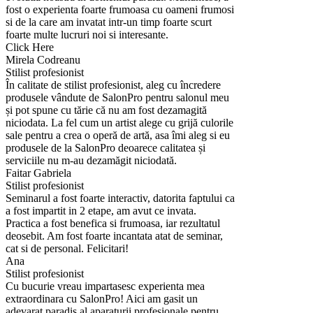
fost o experienta foarte frumoasa cu oameni frumosi
si de la care am invatat intr-un timp foarte scurt
foarte multe lucruri noi si interesante.
Click Here
Mirela Codreanu
Stilist profesionist
În calitate de stilist profesionist, aleg cu încredere
produsele vândute de SalonPro pentru salonul meu
și pot spune cu tărie că nu am fost dezamagită
niciodata. La fel cum un artist alege cu grijă culorile
sale pentru a crea o operă de artă, asa îmi aleg si eu
produsele de la SalonPro deoarece calitatea și
serviciile nu m-au dezamăgit niciodată.
Faitar Gabriela
Stilist profesionist
Seminarul a fost foarte interactiv, datorita faptului ca
a fost impartit in 2 etape, am avut ce invata.
Practica a fost benefica si frumoasa, iar rezultatul
deosebit. Am fost foarte incantata atat de seminar,
cat si de personal. Felicitari!
Ana
Stilist profesionist
Cu bucurie vreau impartasesc experienta mea
extraordinara cu SalonPro! Aici am gasit un
adevarat paradis al aparaturii profesionale pentru