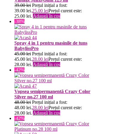
39.00
lei
Prețul inițial a fost:
39.00 lei.
25.00
lei
Prețul curent este:
25.00 lei.
Adaugă în coș
-38%
Spray 4 in 1 pentru masinile de tuns
BabylissPro
45.00
lei
Prețul inițial a fost:
45.00 lei.
28.00
lei
Prețul curent este:
28.00 lei.
Adaugă în coș
-42%
Vopsea semipermanentă Crazy Color
Silver no.27 100 ml
48.00
lei
Prețul inițial a fost:
48.00 lei.
28.00
lei
Prețul curent este:
28.00 lei.
Adaugă în coș
-42%