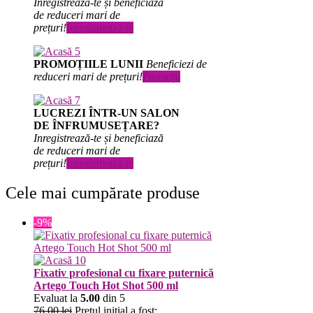
Inregistrează-te și beneficiază
de reduceri mari de
prețuri!
Inregistrează-te
PROMOȚIILE LUNII
Beneficiezi de
reduceri mari de prețuri!
Promoții
LUCREZI ÎNTR-UN SALON
DE ÎNFRUMUSEȚARE?
Inregistrează-te și beneficiază
de reduceri mari de
prețuri!
Inregistrează-te
Cele mai cumpărate produse
-9%
Fixativ profesional cu fixare puternică
Artego Touch Hot Shot 500 ml
Evaluat la
5.00
din 5
76.00
lei
Prețul inițial a fost: