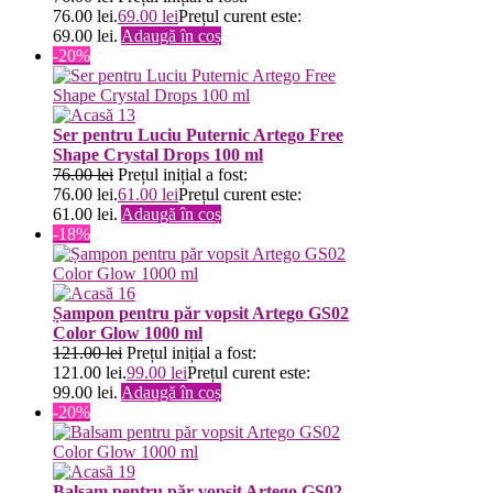
76.00 lei.
69.00
lei
Prețul curent este:
69.00 lei.
Adaugă în coș
-20%
Ser pentru Luciu Puternic Artego Free
Shape Crystal Drops 100 ml
76.00
lei
Prețul inițial a fost:
76.00 lei.
61.00
lei
Prețul curent este:
61.00 lei.
Adaugă în coș
-18%
Șampon pentru păr vopsit Artego GS02
Color Glow 1000 ml
121.00
lei
Prețul inițial a fost:
121.00 lei.
99.00
lei
Prețul curent este:
99.00 lei.
Adaugă în coș
-20%
Balsam pentru păr vopsit Artego GS02