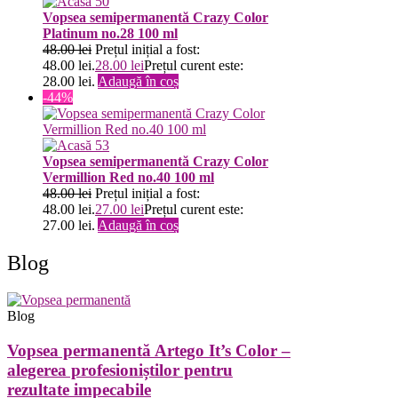
Vopsea semipermanentă Crazy Color
Platinum no.28 100 ml
48.00
lei
Prețul inițial a fost:
48.00 lei.
28.00
lei
Prețul curent este:
28.00 lei.
Adaugă în coș
-44%
Vopsea semipermanentă Crazy Color
Vermillion Red no.40 100 ml
48.00
lei
Prețul inițial a fost:
48.00 lei.
27.00
lei
Prețul curent este:
27.00 lei.
Adaugă în coș
Blog
Blog
Vopsea permanentă Artego It’s Color –
alegerea profesioniștilor pentru
rezultate impecabile