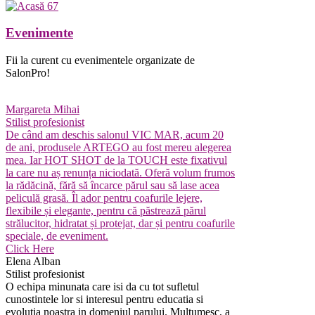
Evenimente
Fii la curent cu evenimentele organizate de
SalonPro!
Margareta Mihai
Stilist profesionist
De când am deschis salonul VIC MAR, acum 20
de ani, produsele ARTEGO au fost mereu alegerea
mea. Iar HOT SHOT de la TOUCH este fixativul
la care nu aș renunța niciodată. Oferă volum frumos
la rădăcină, fără să încarce părul sau să lase acea
peliculă grasă. Îl ador pentru coafurile lejere,
flexibile și elegante, pentru că păstrează părul
strălucitor, hidratat și protejat, dar și pentru coafurile
speciale, de eveniment.
Click Here
Elena Alban
Stilist profesionist
O echipa minunata care isi da cu tot sufletul
cunostintele lor si interesul pentru educatia si
evolutia noastra in domeniul parului. Multumesc, a