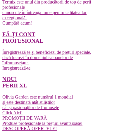
Termix este unul din producătorii de top de perii
profesionale
cunoscute în întreaga lume pentru calitatea lor
excepțională.
Cumpără acum!
FĂ-ȚI CONT
PROFESIONAL
Înregistrează-te și beneficiezi de prețuri speciale,
dacă lucrezi în domeniul saloanelor de
înfrumusețare.
Inregistrează-te
NOU!
PERII XL
Olivia Garden este numărul 1 mondial
și este destinată atât stiliștilor
cât și pasionaților de frumusețe
Click Aici!
PROMOȚII DE VARĂ
Produse profesionale la prețuri avantajoase!
DESCOPERĂ OFERTELE!