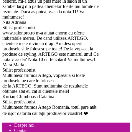
benefic, mi-a adus un plus mare in salon si un
zambet larg din partea clientelor foarte multumite de
rezultate. Daca as putea, v-as da nota 11! Va
multumesc!
Nita Adriana
Stilist profesionist
www.salonpro.ro m-a ajutat enorm cu oferte
imbatabile mereu. De cand utilizez ARTEGO,
clientele mele revin cu drag. Am descoperit
produsele si le folosesc pe toate! De la vopsea, la
produse de styling, ARTEGO este numarul unu! Ce
nota v-as da? Nota 10 cu felicitari! Va multumesc!
Mara Maria
Stilist profesionist
Multumesc frumos Artego, vopseaua si toate
produsele pe care le folosesc
de la ARTEGO. Sunt multumita de rezultatele
obținute atat eu cat si clientele mele!
Kurian Ghimboasa Catalina
Stilist profesionist
Mulțumesc frumos Artego Romania, totul pare atât
de ușor datorită calității produselor voastre! ❤️
Despre noi
Contact