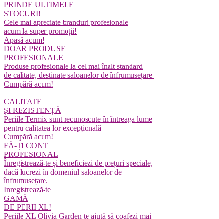
PRINDE ULTIMELE
STOCURI!
Cele mai apreciate branduri profesionale
acum la super promoții!
Apasă acum!
DOAR PRODUSE
PROFESIONALE
Produse profesionale la cel mai înalt standard
de calitate, destinate saloanelor de înfrumusețare.
Cumpără acum!
CALITATE
ȘI REZISTENȚĂ
Periile Termix sunt recunoscute în întreaga lume
pentru calitatea lor excepțională
Cumpără acum!
FĂ-ȚI CONT
PROFESIONAL
Înregistrează-te și beneficiezi de prețuri speciale,
dacă lucrezi în domeniul saloanelor de
înfrumusețare.
Inregistrează-te
GAMĂ
DE PERII XL!
Periile XL Olivia Garden te ajută să coafezi mai