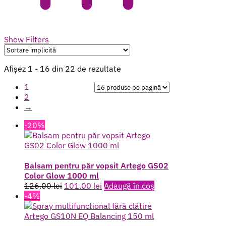
Show Filters
Afișez 1 - 16 din 22 de rezultate
1
2
→
-20%
Balsam pentru păr vopsit Artego GS02
Color Glow 1000 ml
Prețul
Prețul
126.00
lei
101.00
lei
Adaugă în coș
inițial
curent
-4%
a
este:
fost:
101.00 lei.
126.00 lei.