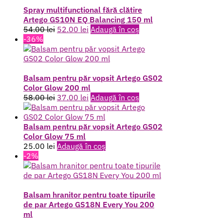
Spray multifunctional fără clătire
Artego GS10N EQ Balancing 150 ml
Prețul
Prețul
54.00
lei
52.00
lei
Adaugă în coș
inițial
curent
-36%
a
este:
fost:
52.00 lei.
54.00 lei.
Balsam pentru păr vopsit Artego GS02
Color Glow 200 ml
Prețul
Prețul
58.00
lei
37.00
lei
Adaugă în coș
inițial
curent
a
este:
fost:
37.00 lei.
Balsam pentru păr vopsit Artego GS02
58.00 lei.
Color Glow 75 ml
25.00
lei
Adaugă în coș
-2%
Balsam hranitor pentru toate tipurile
de par Artego GS18N Every You 200
ml