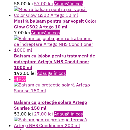
Prețul
Prețul
58.00
lei
57.00
lei
Adaugă în coș
inițial
curent
a
este:
fost:
57.00 lei.
Mostră balsam pentru păr vopsit Color
58.00 lei.
Glow GS02 Artego 10 ml
7.00
lei
Adaugă în coș
Balsam cu jojoba pentru tratament de
îndreptare Artego NHS Conditioner
1000 ml
192.00
lei
Adaugă în coș
-49%
Balsam cu protecție solară Artego
Sunrise 150 ml
Prețul
Prețul
53.00
lei
27.00
lei
Adaugă în coș
inițial
curent
a
este: