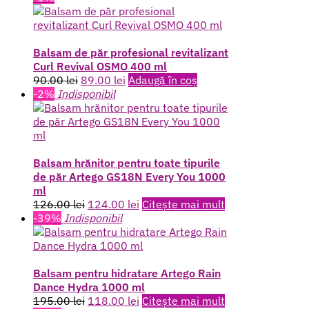
a
este:
fost:
72.00 lei.
98.00 lei.
Balsam de păr profesional revitalizant
Curl Revival OSMO 400 ml
Prețul
Prețul
90.00
lei
89.00
lei
Adaugă în coș
inițial
curent
-2%
Indisponibil
a
este:
fost:
89.00 lei.
90.00 lei.
Balsam hrănitor pentru toate tipurile
de păr Artego GS18N Every You 1000
ml
Prețul
Prețul
126.00
lei
124.00
lei
Citește mai mult
inițial
curent
-39%
Indisponibil
a
este:
fost:
124.00 lei.
126.00 lei.
Balsam pentru hidratare Artego Rain
Dance Hydra 1000 ml
Prețul
Prețul
195.00
lei
118.00
lei
Citește mai mult