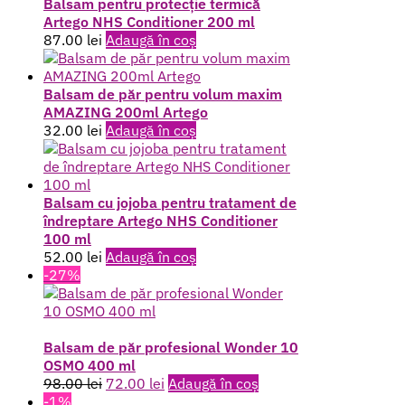
fost:
27.00 lei.
Balsam pentru protecție termică
53.00 lei.
Artego NHS Conditioner 200 ml
87.00
lei
Adaugă în coș
Balsam de păr pentru volum maxim
AMAZING 200ml Artego
32.00
lei
Adaugă în coș
Balsam cu jojoba pentru tratament de
îndreptare Artego NHS Conditioner
100 ml
52.00
lei
Adaugă în coș
-27%
Balsam de păr profesional Wonder 10
OSMO 400 ml
Prețul
Prețul
98.00
lei
72.00
lei
Adaugă în coș
inițial
curent
-1%