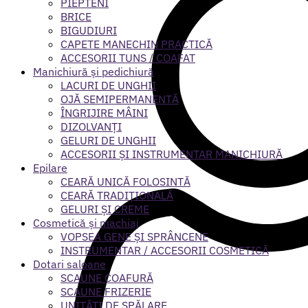
PIEPTENI
BRICE
BIGUDIURI
CAPETE MANECHIN PRACTICĂ
ACCESORII TUNS / COAFAT
Manichiură și pedichiură
LACURI DE UNGHII
OJĂ SEMIPERMANENTĂ
ÎNGRIJIRE MÂINI
DIZOLVANȚI
GELURI DE UNGHII
ACCESORII ȘI INSTRUMENTAR MANICHIURĂ
Epilare
CEARĂ UNICĂ FOLOSINTĂ
CEARĂ TRADIȚIONALĂ
GELURI ȘI CREME
Cosmetică și machiaj
VOPSEA GENE ȘI SPRÂNCENE
INSTRUMENTAR / ACCESORII COSMETICĂ
Dotari saloane
SCAUNE COAFURĂ
SCAUNE FRIZERIE
UNITĂȚI DE SPĂLARE