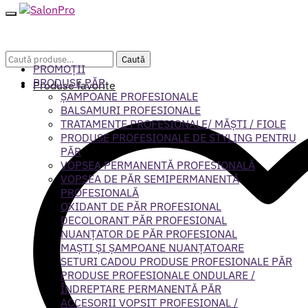
Caută
Caută
PROMOȚII
după:
PRODUSE PĂR
Produse favorite
ȘAMPOANE PROFESIONALE
BALSAMURI PROFESIONALE
TRATAMENTE PROFESIONALE/ MĂȘTI / FIOLE
PRODUSE PROFESIONALE DE STYLING PENTRU
PĂR
VOPSEA PERMANENTĂ PROFESIONALĂ
VOPSEA DE PĂR SEMIPERMANENTĂ
PROFESIONALĂ
OXIDANT DE PĂR PROFESIONAL
DECOLORANT PĂR PROFESIONAL
NUANȚATOR DE PĂR PROFESIONAL
MAȘTI ȘI ȘAMPOANE NUANȚATOARE
SETURI CADOU PRODUSE PROFESIONALE PĂR
PRODUSE PROFESIONALE ONDULARE /
ÎNDREPTARE PERMANENTĂ PĂR
ACCESORII VOPSIT PROFESIONAL /