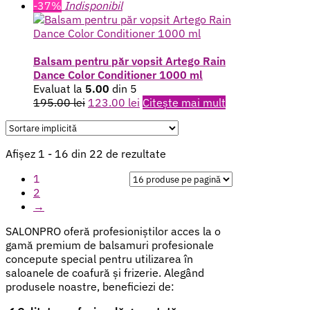
inițial
curent
-37%
Indisponibil
a
este:
fost:
118.00 lei.
195.00 lei.
Balsam pentru păr vopsit Artego Rain
Dance Color Conditioner 1000 ml
Evaluat la
5.00
din 5
Prețul
Prețul
195.00
lei
123.00
lei
Citește mai mult
inițial
curent
a
este:
fost:
123.00 lei.
Afișez 1 - 16 din 22 de rezultate
195.00 lei.
1
2
→
SALONPRO oferă profesioniștilor acces la o
gamă premium de balsamuri profesionale
concepute special pentru utilizarea în
saloanele de coafură și frizerie. Alegând
produsele noastre, beneficiezi de: