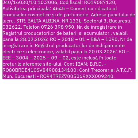
J40/16030/10.10.2006, Cod fiscal: RO19087130,
Activitatea principală: 4645 – Comerț cu ridicata al
produselor cosmetice și de parfumerie. Adresa punctului de
lucru: STR. BALTA ALBINA, NR.133L, Sectorul 3, Bucuresti,
032622, Telefon 0726 398 950, Nr. de inregistrare in
Registrul producatorilor de baterii si acumulatori, valabil
pana la 28.02.2026: RO – 2018 – 01 – B&A – 1090, Nr de
inregistrare in Registrul producatorilor de echipamente
electrice si electronice, valabil pana la 20.03.2026: RO –
EEE – 3004 – 2025 – 09 – 02, este inclusă în toate
prețurile aferente site-ului. Cont IBAN: B.R.D. -
RO80BRDE410SV84908134100; Cont Trezorerie: A.T.C.P.
Mun. Bucuresti - RO94TREZ7005069XXX009240.