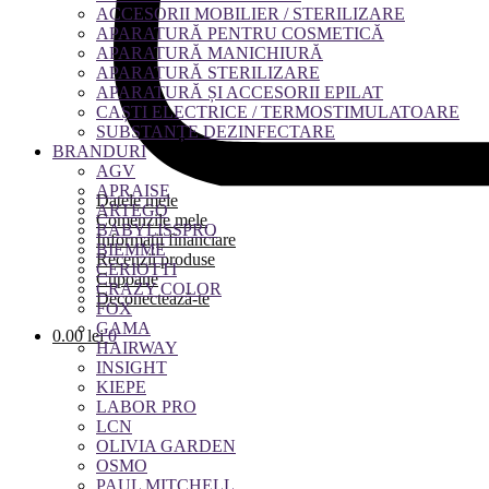
ACCESORII MOBILIER / STERILIZARE
APARATURĂ PENTRU COSMETICĂ
APARATURĂ MANICHIURĂ
APARATURĂ STERILIZARE
APARATURĂ ȘI ACCESORII EPILAT
CAȘTI ELECTRICE / TERMOSTIMULATOARE
SUBSTANȚE DEZINFECTARE
BRANDURI
AGV
APRAISE
Datele mele
ARTEGO
Comenzile mele
BABYLISSPRO
Informații financiare
BIEMME
Recenzii produse
CERIOTTI
Cupoane
CRAZY COLOR
Deconectează-te
FOX
GAMA
0.00
lei
0
HAIRWAY
INSIGHT
KIEPE
LABOR PRO
LCN
OLIVIA GARDEN
OSMO
PAUL MITCHELL