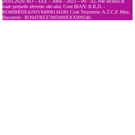
20.03.2026: RO – EEE – 3004 – 2025 – 09 – 02, este inclusă în
toate prețurile aferente site-ului. Cont IBAN: B.R.D. -
RO80BRDE410SV84908134100; Cont Trezorerie: A.T.C.P. Mun.
Bucuresti - RO94TREZ7005069XXX009240.