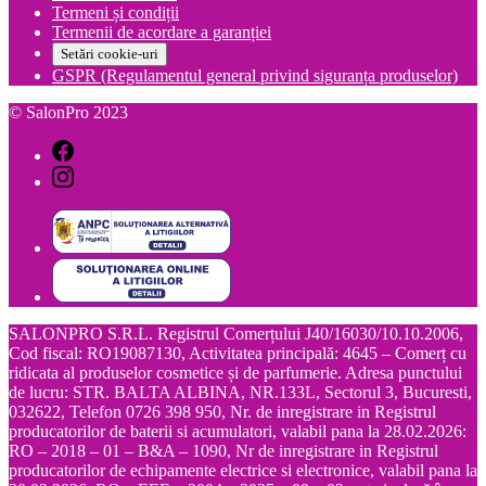
Termeni și condiții
Termenii de acordare a garanției
Setări cookie-uri
GSPR (Regulamentul general privind siguranța produselor)
© SalonPro 2023
SALONPRO S.R.L. Registrul Comerțului J40/16030/10.10.2006,
Cod fiscal: RO19087130, Activitatea principală: 4645 – Comerț cu
ridicata al produselor cosmetice și de parfumerie. Adresa punctului
de lucru: STR. BALTA ALBINA, NR.133L, Sectorul 3, Bucuresti,
032622, Telefon 0726 398 950, Nr. de inregistrare in Registrul
producatorilor de baterii si acumulatori, valabil pana la 28.02.2026:
RO – 2018 – 01 – B&A – 1090, Nr de inregistrare in Registrul
producatorilor de echipamente electrice si electronice, valabil pana la