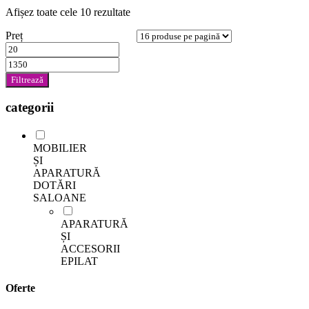
Afișez toate cele 10 rezultate
Preț
Preț
minim
Preț
maxim
Filtrează
categorii
MOBILIER
ȘI
APARATURĂ
DOTĂRI
SALOANE
APARATURĂ
ȘI
ACCESORII
EPILAT
Oferte