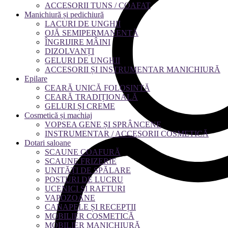
ACCESORII TUNS / COAFAT
Manichiură și pedichiură
LACURI DE UNGHII
OJĂ SEMIPERMANENTĂ
ÎNGRIJIRE MÂINI
DIZOLVANȚI
GELURI DE UNGHII
ACCESORII ȘI INSTRUMENTAR MANICHIURĂ
Epilare
CEARĂ UNICĂ FOLOSINTĂ
CEARĂ TRADIȚIONALĂ
GELURI ȘI CREME
Cosmetică și machiaj
VOPSEA GENE ȘI SPRÂNCENE
INSTRUMENTAR / ACCESORII COSMETICĂ
Dotari saloane
SCAUNE COAFURĂ
SCAUNE FRIZERIE
UNITĂȚI DE SPĂLARE
POSTURI DE LUCRU
UCENICI ȘI RAFTURI
VAPOZOANE
CANAPELE ȘI RECEPȚII
MOBILIER COSMETICĂ
MOBILIER MANICHIURĂ