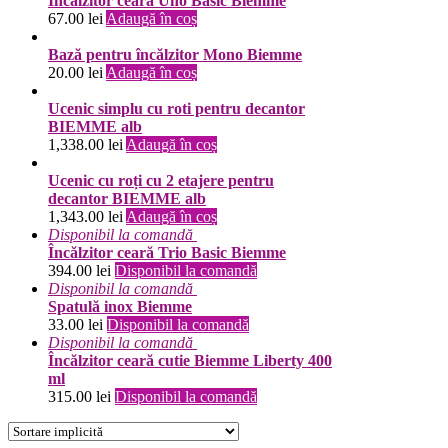
Încălzitor ceară Uno Basic Biemme
67.00
lei
Adaugă în coș
Bază pentru încălzitor Mono Biemme
20.00
lei
Adaugă în coș
Ucenic simplu cu roti pentru decantor
BIEMME alb
1,338.00
lei
Adaugă în coș
Ucenic cu roți cu 2 etajere pentru
decantor BIEMME alb
1,343.00
lei
Adaugă în coș
Disponibil la comandă
Încălzitor ceară Trio Basic Biemme
394.00
lei
Disponibil la comandă
Disponibil la comandă
Spatulă inox Biemme
33.00
lei
Disponibil la comandă
Disponibil la comandă
Încălzitor ceară cutie Biemme Liberty 400
ml
315.00
lei
Disponibil la comandă