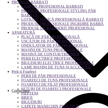
PRODUSE BĂRBAȚI
ȘAMPON PROFESIONAL BARBATI
PRODUSE PROFESIONALE STYLING PĂR
BARBAȚI
LOȚIUNE TONICĂ PROFESIONALĂ BARBAȚI
PRODUSE PROFESIONALE INGRIJIRE BARBĂ
PRODUSE DE BĂRBIERIT PROFESIONAL
APARATURĂ
PLACĂ DE PĂR PROFESIONALĂ
USCĂTOR DE PĂR PROFESIONAL
ONDULATOR DE PĂR PROFESIONAL
MAȘINI DE TUNS PROFESIONALE
MAȘINĂ DE CONTUR/TRIMMER
PERII ELECTRICE PROFESIONALE
BIGUDIURI ELECTRICE PROFESIONALE
LAME MAȘINI DE TUNS ȘI ACCESORII
Perii și Foarfece
PERII DE PĂR PROFESIONALE
FOARFECI DE TUNS PROFESIONALE
FOARFECI DE FILAT PROFESIONALE
SETURI DE FOARFECI PROFESIONALE
Contul meu
PIEPTENI
BRICE
BIGUDIURI
CAPETE MANECHIN PRACTICĂ