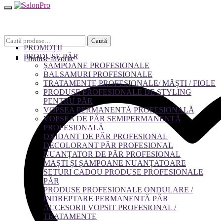
Caută
Caută
PROMOȚII
după:
PRODUSE PĂR
Produse favorite
ȘAMPOANE PROFESIONALE
BALSAMURI PROFESIONALE
TRATAMENTE PROFESIONALE/ MĂȘTI / FIOLE
PRODUSE PROFESIONALE DE STYLING
PENTRU PĂR
VOPSEA PERMANENTĂ PROFESIONALĂ
VOPSEA DE PĂR SEMIPERMANENTĂ
PROFESIONALĂ
OXIDANT DE PĂR PROFESIONAL
DECOLORANT PĂR PROFESIONAL
NUANȚATOR DE PĂR PROFESIONAL
MAȘTI ȘI ȘAMPOANE NUANȚATOARE
SETURI CADOU PRODUSE PROFESIONALE
PĂR
PRODUSE PROFESIONALE ONDULARE /
ÎNDREPTARE PERMANENTĂ PĂR
ACCESORII VOPSIT PROFESIONAL /
TRATAMENTE