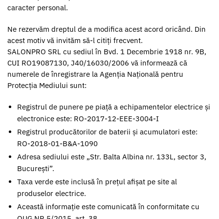
caracter personal.
Ne rezervăm dreptul de a modifica acest acord oricând. Din
acest motiv vă invităm să-l citiți frecvent.
SALONPRO SRL cu sediul în Bvd. 1 Decembrie 1918 nr. 9B,
CUI RO19087130, J40/16030/2006 vă informează că
numerele de înregistrare la Agenția Națională pentru
Protecția Mediului sunt:
Registrul de punere pe piață a echipamentelor electrice și
electronice este: RO-2017-12-EEE-3004-I
Registrul producătorilor de baterii și acumulatori este:
RO-2018-01-B&A-1090
Adresa sediului este „Str. Balta Albina nr. 133L, sector 3,
București”.
Taxa verde este inclusă în prețul afișat pe site al
produselor electrice.
Această informație este comunicată în conformitate cu
OUG NR 5/2015, art. 38.