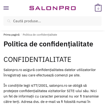
Skip
Skip
to
to
0
navigation
content
Caută
Caută
ÎNREGISTREAZĂ-TE SI BENEFICIEAZĂ DE CADOURI ȘI REDUCERI
după:
SUPLIMENTARE!
Prima pagină
/
Politica de confidențialitate
Politica de confidențialitate
CONFIDENTIALITATE
Salonpro.ro asigură confidențialitatea datelor utilizatorilor
înregistrați sau care efectuează comenzi pe site.
În condițiile legii 677/2001, salonpro.ro se obligă să
protejeze confidențialitatea vizitatorilor SITE-ului său. Nici
un fel de informații cu caracter personal nu vor fi transmise
către terți. Adresa dvs. de e-mail va fi folosită numai în