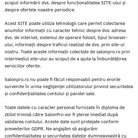
scopul informării dvs. despre funcționalitatea SITE-ului și
despre ofertele noastre periodice.
Acest SITE poate utiliza tehnologii care permit colectarea
anumitor informații cu caracter tehnic despre dvs: adresa
dvs. de internet, sistemul de operare folosit, tipul browser-
ului, informații despre traficul realizat de dvs. prin site-ul
nostru. Toate aceste informații colectate de salonpro.ro prin
intermediul site-ului au scopul de a ajuta la îmbunătățirea
serviciilor oferite.
Salonpro.ro nu poate fi făcut responsabil pentru erorile
survenite în urma neglijenței utilizatorului privind securitatea
și confidențialitatea contului și parolei sale.
Toate datele cu caracter personal furnizate în diploma de
stilist trimisă către SalonPro vor fi șterse imediat după
validarea contului. Aceste date sunt protejate conform
prevederilor GDPR. Ne angajăm să asigurăm
confidențialitatea și securitatea datelor dumneavoastră cu