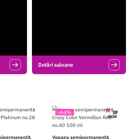
Dotări saloane
-44%
mipermanentă
Vopsea semipermanentă