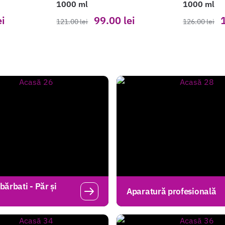
1000 ml
1000 ml
ei
99.00
lei
121.00
lei
126.00
lei
bărbati - Păr și
Aparatură profesională