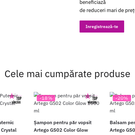
beneficiază
de reduceri mari de preț
Inregistrează-te
Cele mai cumpărate produse
-18%
-20%
uternic
Șampon pentru păr vopsit
Balsam pen
 Crystal
Artego GS02 Color Glow
Artego GS0