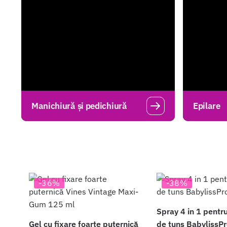
Manichiură și pedichiură
Epilare
-36%
-38%
Spray 4 in 1 pentr
Gel cu fixare foarte puternică
de tuns BabylissPr