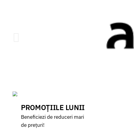
Produse Profesionale la prețuri avantajoase!
Descoperă ofertele!
PROMOȚIILE LUNII
Beneficiezi de reduceri mari
de prețuri!