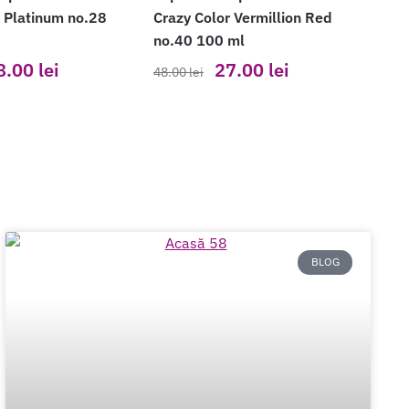
r Platinum no.28
Crazy Color Vermillion Red
no.40 100 ml
8.00
lei
27.00
lei
48.00
lei
BLOG