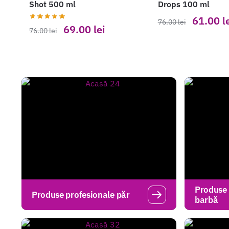
Shot 500 ml
Drops 100 ml
61.00
l
76.00
lei
69.00
lei
76.00
lei
Produse 
Produse profesionale păr
barbă