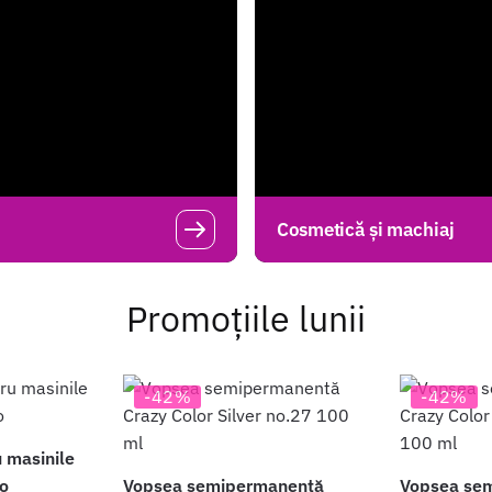
Cosmetică și machiaj
Promoțiile lunii
-42%
-42%
u masinile
o
Vopsea semipermanentă
Vopsea se