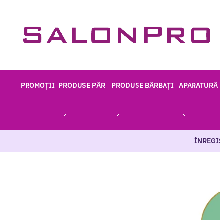
PROMOȚII
PRODUSE PĂR
PRODUSE BĂRBAȚI
APARATURĂ
ÎNREGI