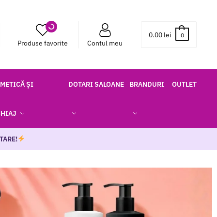
0.00
lei
0
Produse favorite
Contul meu
METICĂ ȘI
DOTARI SALOANE
BRANDURI
OUTLET
HIAJ
TARE!