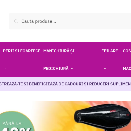
Caută
PERII ȘI FOARFECE
MANICHIURĂ ȘI
EPILARE
COS
PEDICHIURĂ
MAC
STREAZĂ-TE SI BENEFICIEAZĂ DE CADOURI ȘI REDUCERI SUPLIMEN