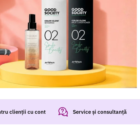
ru clienții cu cont
Service și consultanță