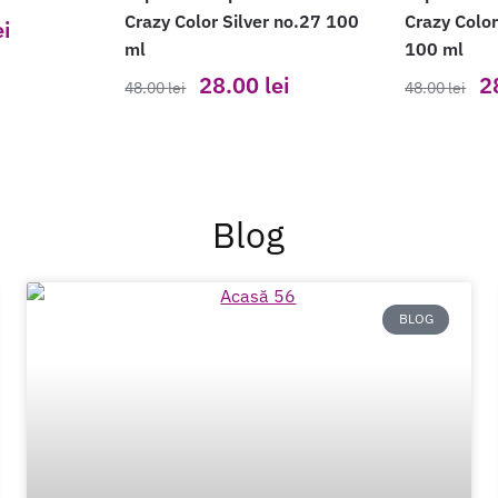
Crazy Color Silver no.27 100
Crazy Colo
ei
ml
100 ml
28.00
lei
2
48.00
lei
48.00
lei
Blog
BLOG