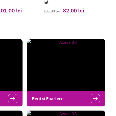
ml
101.00
lei
82.00
lei
101.00
lei
Perii și Foarfece