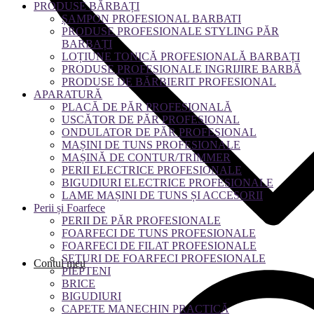
PRODUSE BĂRBAȚI
ȘAMPON PROFESIONAL BARBATI
PRODUSE PROFESIONALE STYLING PĂR
BARBAȚI
LOȚIUNE TONICĂ PROFESIONALĂ BARBAȚI
PRODUSE PROFESIONALE INGRIJIRE BARBĂ
PRODUSE DE BĂRBIERIT PROFESIONAL
APARATURĂ
PLACĂ DE PĂR PROFESIONALĂ
USCĂTOR DE PĂR PROFESIONAL
ONDULATOR DE PĂR PROFESIONAL
MAȘINI DE TUNS PROFESIONALE
MAȘINĂ DE CONTUR/TRIMMER
PERII ELECTRICE PROFESIONALE
BIGUDIURI ELECTRICE PROFESIONALE
LAME MAȘINI DE TUNS ȘI ACCESORII
Perii și Foarfece
PERII DE PĂR PROFESIONALE
FOARFECI DE TUNS PROFESIONALE
FOARFECI DE FILAT PROFESIONALE
SETURI DE FOARFECI PROFESIONALE
Contul meu
PIEPTENI
BRICE
BIGUDIURI
CAPETE MANECHIN PRACTICĂ