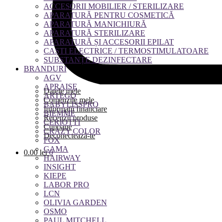
ACCESORII MOBILIER / STERILIZARE
APARATURĂ PENTRU COSMETICĂ
APARATURĂ MANICHIURĂ
APARATURĂ STERILIZARE
APARATURĂ ȘI ACCESORII EPILAT
CAȘTI ELECTRICE / TERMOSTIMULATOARE
SUBSTANȚE DEZINFECTARE
BRANDURI
AGV
APRAISE
Datele mele
ARTEGO
Comenzile mele
BABYLISSPRO
Informații financiare
BIEMME
Recenzii produse
CERIOTTI
Cupoane
CRAZY COLOR
Deconectează-te
FOX
GAMA
0.00
lei
0
HAIRWAY
INSIGHT
KIEPE
LABOR PRO
LCN
OLIVIA GARDEN
OSMO
PAUL MITCHELL