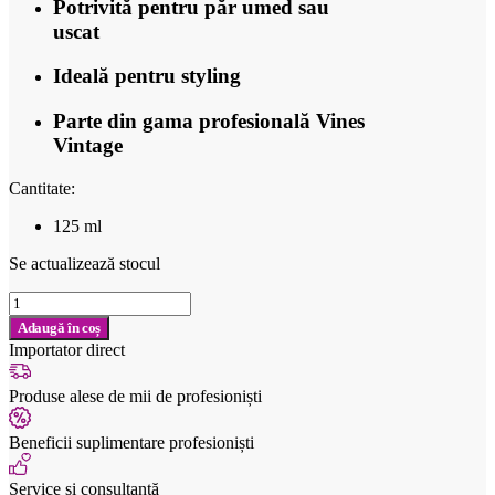
Potrivită pentru păr umed sau
uscat
Ideală pentru styling
Parte din gama profesională Vines
Vintage
Cantitate:
125 ml
Se actualizează stocul
Cantitate
Pomadă
Adaugă în coș
cu
Importator direct
fixare
flexibilă
Produse alese de mii de profesioniști
Vines
Vintage
Fiber
Beneficii suplimentare profesioniști
Pomade
125
Service și consultanță