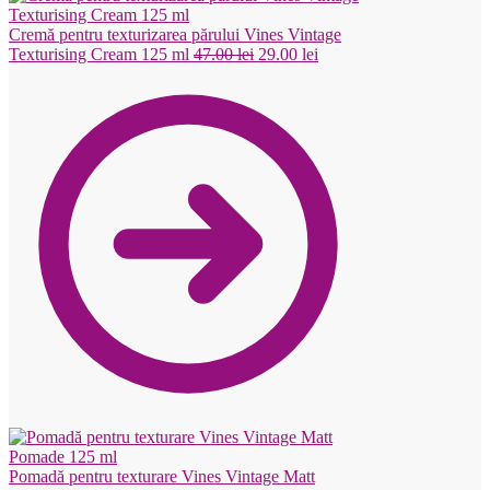
Cremă pentru texturizarea părului Vines Vintage
Prețul
Prețul
Texturising Cream 125 ml
47.00
lei
29.00
lei
inițial
curent
a
este:
fost:
29.00 lei.
47.00 lei.
Pomadă pentru texturare Vines Vintage Matt