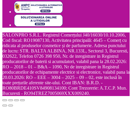
SALONPRO S.R.L. Registrul Comerțului J40/16030/10.10.2006,
Cod fiscal: RO19087130, Activitatea principală: 4645 – Comerț cu
ridicata al produselor cosmetice și de parfumerie. Adresa punctului
de lucru: STR. BALTA ALBINA, NR.133L, Sectorul 3, Bucuresti,
032622, Telefon 0726 398 950, Nr. de inregistrare in Registrul
producatorilor de baterii si acumulatori, valabil pana la 28.02.2026:
RO – 2018 – 01 – B&A – 1090, Nr de inregistrare in Registrul
producatorilor de echipamente electrice si electronice, valabil pana la
20.03.2026: RO – EEE – 3004 – 2025 – 09 – 02, este inclusă în
toate prețurile aferente site-ului. Cont IBAN: B.R.D. -
RO80BRDE410SV84908134100; Cont Trezorerie: A.T.C.P. Mun.
Bucuresti - RO94TREZ7005069XXX009240.