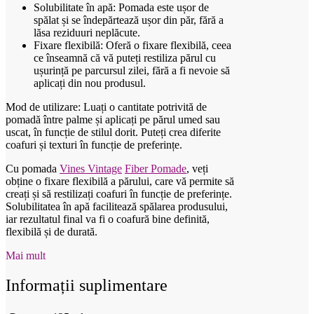
Solubilitate în apă: Pomada este ușor de
spălat și se îndepărtează ușor din păr, fără a
lăsa reziduuri neplăcute.
Fixare flexibilă: Oferă o fixare flexibilă, ceea
ce înseamnă că vă puteți restiliza părul cu
ușurință pe parcursul zilei, fără a fi nevoie să
aplicați din nou produsul.
Mod de utilizare: Luați o cantitate potrivită de
pomadă între palme și aplicați pe părul umed sau
uscat, în funcție de stilul dorit. Puteți crea diferite
coafuri și texturi în funcție de preferințe.
Cu pomada
Vines Vintage
Fiber Pomade
, veți
obține o fixare flexibilă a părului, care vă permite să
creați și să restilizați coafuri în funcție de preferințe.
Solubilitatea în apă facilitează spălarea produsului,
iar rezultatul final va fi o coafură bine definită,
flexibilă și de durată.
Mai mult
Informații suplimentare