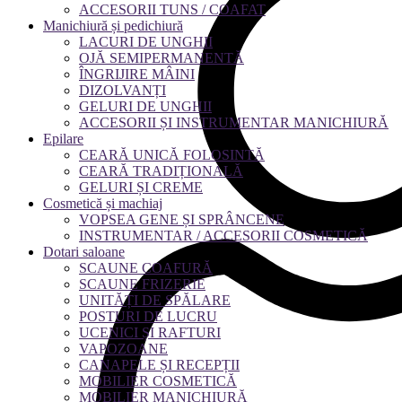
ACCESORII TUNS / COAFAT
Manichiură și pedichiură
LACURI DE UNGHII
OJĂ SEMIPERMANENTĂ
ÎNGRIJIRE MÂINI
DIZOLVANȚI
GELURI DE UNGHII
ACCESORII ȘI INSTRUMENTAR MANICHIURĂ
Epilare
CEARĂ UNICĂ FOLOSINTĂ
CEARĂ TRADIȚIONALĂ
GELURI ȘI CREME
Cosmetică și machiaj
VOPSEA GENE ȘI SPRÂNCENE
INSTRUMENTAR / ACCESORII COSMETICĂ
Dotari saloane
SCAUNE COAFURĂ
SCAUNE FRIZERIE
UNITĂȚI DE SPĂLARE
POSTURI DE LUCRU
UCENICI ȘI RAFTURI
VAPOZOANE
CANAPELE ȘI RECEPȚII
MOBILIER COSMETICĂ
MOBILIER MANICHIURĂ