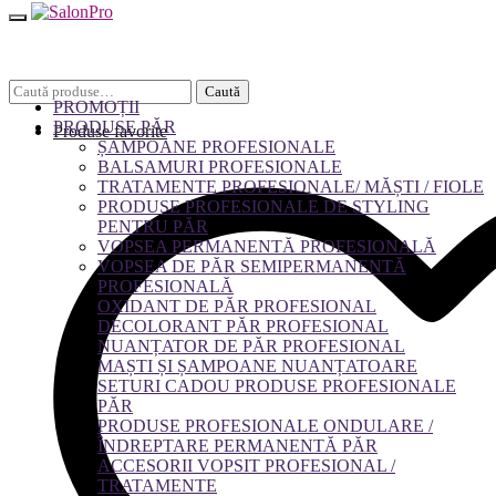
Caută
Caută
PROMOȚII
după:
PRODUSE PĂR
Produse favorite
ȘAMPOANE PROFESIONALE
BALSAMURI PROFESIONALE
TRATAMENTE PROFESIONALE/ MĂȘTI / FIOLE
PRODUSE PROFESIONALE DE STYLING
PENTRU PĂR
VOPSEA PERMANENTĂ PROFESIONALĂ
VOPSEA DE PĂR SEMIPERMANENTĂ
PROFESIONALĂ
OXIDANT DE PĂR PROFESIONAL
DECOLORANT PĂR PROFESIONAL
NUANȚATOR DE PĂR PROFESIONAL
MAȘTI ȘI ȘAMPOANE NUANȚATOARE
SETURI CADOU PRODUSE PROFESIONALE
PĂR
PRODUSE PROFESIONALE ONDULARE /
ÎNDREPTARE PERMANENTĂ PĂR
ACCESORII VOPSIT PROFESIONAL /
TRATAMENTE