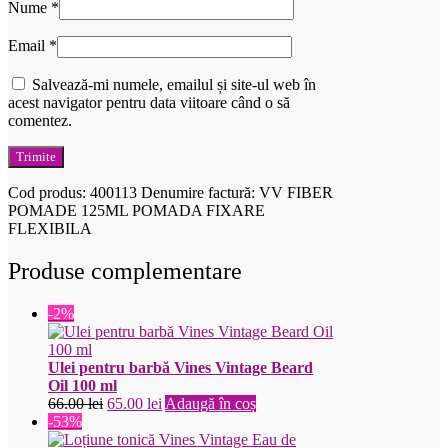
Nume
*
Email
*
Salvează-mi numele, emailul și site-ul web în
acest navigator pentru data viitoare când o să
comentez.
Cod produs:
400113
Denumire factură: VV FIBER
POMADE 125ML POMADA FIXARE
FLEXIBILA
Produse complementare
-2%
Ulei pentru barbă Vines Vintage Beard
Oil 100 ml
Prețul
Prețul
66.00
lei
65.00
lei
Adaugă în coș
inițial
curent
-53%
a
este: