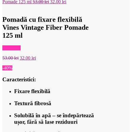
Prețul
Prețul
Pomade 125 ml
53.00
lei
32.00
lei
inițial
curent
a
este:
fost:
32.00 lei.
Pomadă cu fixare flexibilă
53.00 lei.
Vines Vintage Fiber Pomade
125 ml
Reduceri!
Prețul
Prețul
53.00
lei
32.00
lei
inițial
curent
-40%
a
este:
fost:
32.00 lei.
Caracteristici:
53.00 lei.
Fixare flexibilă
Textură fibrosă
Solubilă în apă – se îndepărtează
ușor, fără să lase reziduuri