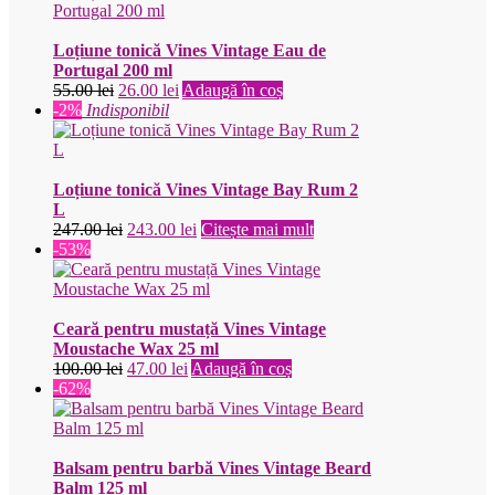
fost:
65.00 lei.
66.00 lei.
Loțiune tonică Vines Vintage Eau de
Portugal 200 ml
Prețul
Prețul
55.00
lei
26.00
lei
Adaugă în coș
inițial
curent
-2%
Indisponibil
a
este:
fost:
26.00 lei.
55.00 lei.
Loțiune tonică Vines Vintage Bay Rum 2
L
Prețul
Prețul
247.00
lei
243.00
lei
Citește mai mult
inițial
curent
-53%
a
este:
fost:
243.00 lei.
247.00 lei.
Ceară pentru mustață Vines Vintage
Moustache Wax 25 ml
Prețul
Prețul
100.00
lei
47.00
lei
Adaugă în coș
inițial
curent
-62%
a
este:
fost:
47.00 lei.
100.00 lei.
Balsam pentru barbă Vines Vintage Beard
Balm 125 ml