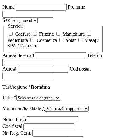
Nume
Prenume
Sex
Servicii
Coafură
Frizerie
Manichiură
Pedichiură
Cosmetică
Solar
Masaj /
SPA / Relaxare
Adresă de email
Telefon
Adresă
Cod poștal
Țară/regiune
*
România
Județ
*
Municipiu/localitate
*
Nume firmă
Cod fiscal
Nr. Reg. Com.