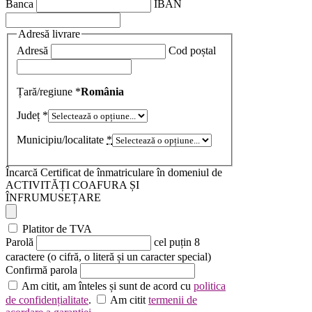
Banca
IBAN
Adresă livrare
Adresă
Cod poștal
Țară/regiune
*
România
Județ
*
Municipiu/localitate
*
Încarcă Certificat de înmatriculare în domeniul de
ACTIVITĂȚI COAFURA ȘI
ÎNFRUMUSEȚARE
Platitor de TVA
Parolă
cel puțin 8
caractere (o cifră, o literă și un caracter special)
Confirmă parola
Am citit, am înteles și sunt de acord cu
politica
de confidențialitate
.
Am citit
termenii de