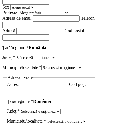
Sex
Profesie
Adresă de email
Telefon
Adresă
Cod poștal
Țară/regiune
*
România
Județ
*
Municipiu/localitate
*
Adresă livrare
Adresă
Cod poștal
Țară/regiune
*
România
Județ
*
Municipiu/localitate
*