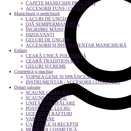
CAPETE MANECHIN PRACTICĂ
ACCESORII TUNS / COAFAT
Manichiură și pedichiură
LACURI DE UNGHII
OJĂ SEMIPERMANENTĂ
ÎNGRIJIRE MÂINI
DIZOLVANȚI
GELURI DE UNGHII
ACCESORII ȘI INSTRUMENTAR MANICHIURĂ
Epilare
CEARĂ UNICĂ FOLOSINTĂ
CEARĂ TRADIȚIONALĂ
GELURI ȘI CREME
Cosmetică și machiaj
VOPSEA GENE ȘI SPRÂNCENE
INSTRUMENTAR / ACCESORII COSMETICĂ
Dotari saloane
SCAUNE COAFURĂ
SCAUNE FRIZERIE
UNITĂȚI DE SPĂLARE
POSTURI DE LUCRU
UCENICI ȘI RAFTURI
VAPOZOANE
CANAPELE ȘI RECEPȚII
MOBILIER COSMETICĂ