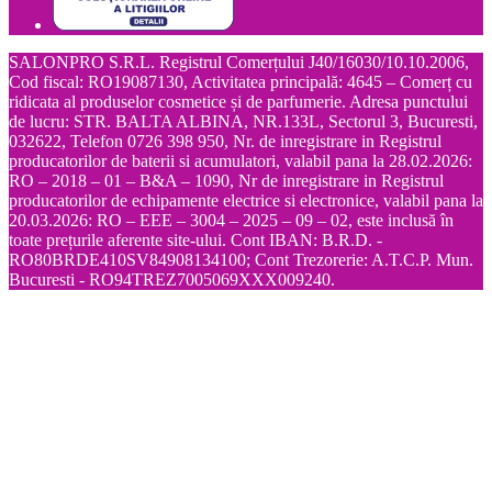
SALONPRO S.R.L. Registrul Comerțului J40/16030/10.10.2006,
Cod fiscal: RO19087130, Activitatea principală: 4645 – Comerț cu
ridicata al produselor cosmetice și de parfumerie. Adresa punctului
de lucru: STR. BALTA ALBINA, NR.133L, Sectorul 3, Bucuresti,
032622, Telefon 0726 398 950, Nr. de inregistrare in Registrul
producatorilor de baterii si acumulatori, valabil pana la 28.02.2026:
RO – 2018 – 01 – B&A – 1090, Nr de inregistrare in Registrul
producatorilor de echipamente electrice si electronice, valabil pana la
20.03.2026: RO – EEE – 3004 – 2025 – 09 – 02, este inclusă în
toate prețurile aferente site-ului. Cont IBAN: B.R.D. -
RO80BRDE410SV84908134100; Cont Trezorerie: A.T.C.P. Mun.
Bucuresti - RO94TREZ7005069XXX009240.