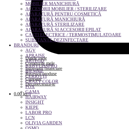
MOBILIER MANICHIURĂ
ACCESORII MOBILIER / STERILIZARE
APARATURĂ PENTRU COSMETICĂ
APARATURĂ MANICHIURĂ
APARATURĂ STERILIZARE
APARATURĂ ȘI ACCESORII EPILAT
CAȘTI ELECTRICE / TERMOSTIMULATOARE
SUBSTANȚE DEZINFECTARE
BRANDURI
AGV
APRAISE
Datele mele
ARTEGO
Comenzile mele
BABYLISSPRO
Informații financiare
BIEMME
Recenzii produse
CERIOTTI
Cupoane
CRAZY COLOR
Deconectează-te
FOX
GAMA
0.00
lei
0
HAIRWAY
INSIGHT
KIEPE
LABOR PRO
LCN
OLIVIA GARDEN
OSMO