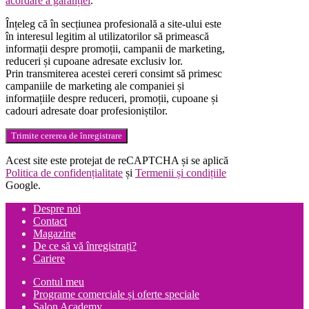
acordare a garanției
.
Înțeleg că în secțiunea profesională a site-ului este
în interesul legitim al utilizatorilor să primească
informații despre promoții, campanii de marketing,
reduceri și cupoane adresate exclusiv lor.
Prin transmiterea acestei cereri consimt să primesc
campaniile de marketing ale companiei și
informațiile despre reduceri, promoții, cupoane și
cadouri adresate doar profesioniștilor.
Trimite cererea de înregistrare
Acest site este protejat de reCAPTCHA și se aplică
Politica de confidențialitate
și
Termenii și condițiile
Google.
Despre noi
Contact
Magazine
De ce să vă înregistrați?
Cariere
Contul meu
Programe comerciale și oferte speciale
Salon Academy