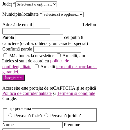
Județ
*
Municipiu/localitate
*
Adresă de email
Telefon
Parolă
cel puțin 8
caractere (o cifră, o literă și un caracter special)
Confirmă parola
Mă abonez la newsletter.
Am citit, am
înteles și sunt de acord cu
politica de
confidențialitate
.
Am citit
termenii de acordare a
garanției
.
Înregistrare
Acest site este protejat de reCAPTCHA și se aplică
Politica de confidențialitate
și
Termenii și condițiile
Google.
Tip persoană
Persoană fizică
Persoană juridică
Nume
Prenume