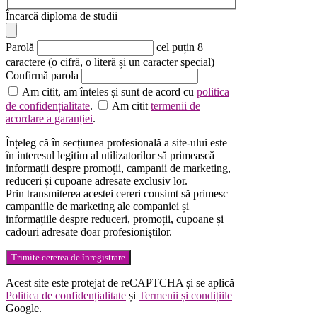
Încarcă diploma de studii
Parolă
cel puțin 8
caractere (o cifră, o literă și un caracter special)
Confirmă parola
Am citit, am înteles și sunt de acord cu
politica
de confidențialitate
.
Am citit
termenii de
acordare a garanției
.
Înțeleg că în secțiunea profesională a site-ului este
în interesul legitim al utilizatorilor să primească
informații despre promoții, campanii de marketing,
reduceri și cupoane adresate exclusiv lor.
Prin transmiterea acestei cereri consimt să primesc
campaniile de marketing ale companiei și
informațiile despre reduceri, promoții, cupoane și
cadouri adresate doar profesioniștilor.
Trimite cererea de înregistrare
Acest site este protejat de reCAPTCHA și se aplică
Politica de confidențialitate
și
Termenii și condițiile
Google.