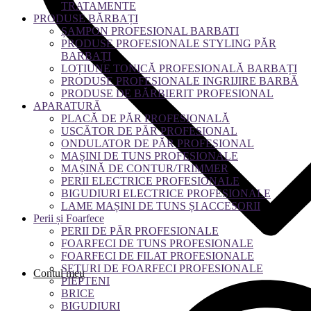
TRATAMENTE
PRODUSE BĂRBAȚI
ȘAMPON PROFESIONAL BARBATI
PRODUSE PROFESIONALE STYLING PĂR
BARBAȚI
LOȚIUNE TONICĂ PROFESIONALĂ BARBAȚI
PRODUSE PROFESIONALE INGRIJIRE BARBĂ
PRODUSE DE BĂRBIERIT PROFESIONAL
APARATURĂ
PLACĂ DE PĂR PROFESIONALĂ
USCĂTOR DE PĂR PROFESIONAL
ONDULATOR DE PĂR PROFESIONAL
MAȘINI DE TUNS PROFESIONALE
MAȘINĂ DE CONTUR/TRIMMER
PERII ELECTRICE PROFESIONALE
BIGUDIURI ELECTRICE PROFESIONALE
LAME MAȘINI DE TUNS ȘI ACCESORII
Perii și Foarfece
PERII DE PĂR PROFESIONALE
FOARFECI DE TUNS PROFESIONALE
FOARFECI DE FILAT PROFESIONALE
SETURI DE FOARFECI PROFESIONALE
Contul meu
PIEPTENI
BRICE
BIGUDIURI