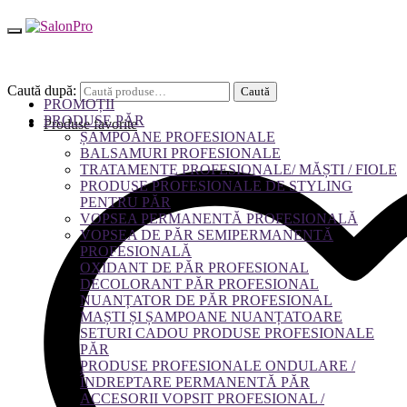
Caută după:
Caută
PROMOȚII
PRODUSE PĂR
Produse favorite
ȘAMPOANE PROFESIONALE
BALSAMURI PROFESIONALE
TRATAMENTE PROFESIONALE/ MĂȘTI / FIOLE
PRODUSE PROFESIONALE DE STYLING
PENTRU PĂR
VOPSEA PERMANENTĂ PROFESIONALĂ
VOPSEA DE PĂR SEMIPERMANENTĂ
PROFESIONALĂ
OXIDANT DE PĂR PROFESIONAL
DECOLORANT PĂR PROFESIONAL
NUANȚATOR DE PĂR PROFESIONAL
MAȘTI ȘI ȘAMPOANE NUANȚATOARE
SETURI CADOU PRODUSE PROFESIONALE
PĂR
PRODUSE PROFESIONALE ONDULARE /
ÎNDREPTARE PERMANENTĂ PĂR
ACCESORII VOPSIT PROFESIONAL /