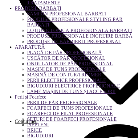
TRATAMENTE
PRODUSE BĂRBAȚI
ȘAMPON PROFESIONAL BARBATI
PRODUSE PROFESIONALE STYLING PĂR
BARBAȚI
LOȚIUNE TONICĂ PROFESIONALĂ BARBAȚI
PRODUSE PROFESIONALE INGRIJIRE BARBĂ
PRODUSE DE BĂRBIERIT PROFESIONAL
APARATURĂ
PLACĂ DE PĂR PROFESIONALĂ
USCĂTOR DE PĂR PROFESIONAL
ONDULATOR DE PĂR PROFESIONAL
MAȘINI DE TUNS PROFESIONALE
MAȘINĂ DE CONTUR/TRIMMER
PERII ELECTRICE PROFESIONALE
BIGUDIURI ELECTRICE PROFESIONALE
LAME MAȘINI DE TUNS ȘI ACCESORII
Perii și Foarfece
PERII DE PĂR PROFESIONALE
FOARFECI DE TUNS PROFESIONALE
FOARFECI DE FILAT PROFESIONALE
SETURI DE FOARFECI PROFESIONALE
Contul meu
PIEPTENI
BRICE
BIGUDIURI