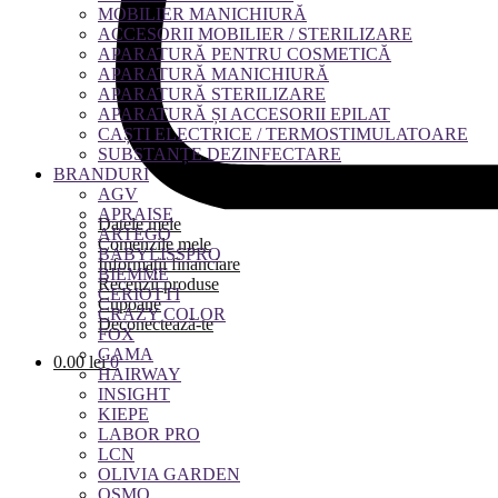
MOBILIER MANICHIURĂ
ACCESORII MOBILIER / STERILIZARE
APARATURĂ PENTRU COSMETICĂ
APARATURĂ MANICHIURĂ
APARATURĂ STERILIZARE
APARATURĂ ȘI ACCESORII EPILAT
CAȘTI ELECTRICE / TERMOSTIMULATOARE
SUBSTANȚE DEZINFECTARE
BRANDURI
AGV
APRAISE
Datele mele
ARTEGO
Comenzile mele
BABYLISSPRO
Informații financiare
BIEMME
Recenzii produse
CERIOTTI
Cupoane
CRAZY COLOR
Deconectează-te
FOX
GAMA
0.00
lei
0
HAIRWAY
INSIGHT
KIEPE
LABOR PRO
LCN
OLIVIA GARDEN
OSMO