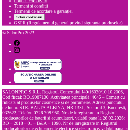
Politică cookie-uri
Termeni și condiții
Termenii de acordare a garanției
Setări cookie-uri
GSPR (Regulamentul general privind siguranța produselor)
© SalonPro 2023
SALONPRO S.R.L. Registrul Comerțului J40/16030/10.10.2006,
Cod fiscal: RO19087130, Activitatea principală: 4645 – Comerț cu
ridicata al produselor cosmetice și de parfumerie. Adresa punctului
de lucru: STR. BALTA ALBINA, NR.133L, Sectorul 3, Bucuresti,
032622, Telefon 0726 398 950, Nr. de inregistrare in Registrul
producatorilor de baterii si acumulatori, valabil pana la 28.02.2026:
RO – 2018 – 01 – B&A – 1090, Nr de inregistrare in Registrul
producatorilor de echipamente electrice si electronice, valabil pana la