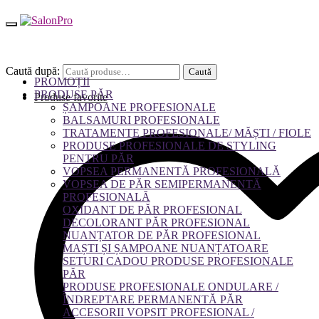
Caută după:
Caută
PROMOȚII
PRODUSE PĂR
Produse favorite
ȘAMPOANE PROFESIONALE
BALSAMURI PROFESIONALE
TRATAMENTE PROFESIONALE/ MĂȘTI / FIOLE
PRODUSE PROFESIONALE DE STYLING
PENTRU PĂR
VOPSEA PERMANENTĂ PROFESIONALĂ
VOPSEA DE PĂR SEMIPERMANENTĂ
PROFESIONALĂ
OXIDANT DE PĂR PROFESIONAL
DECOLORANT PĂR PROFESIONAL
NUANȚATOR DE PĂR PROFESIONAL
MAȘTI ȘI ȘAMPOANE NUANȚATOARE
SETURI CADOU PRODUSE PROFESIONALE
PĂR
PRODUSE PROFESIONALE ONDULARE /
ÎNDREPTARE PERMANENTĂ PĂR
ACCESORII VOPSIT PROFESIONAL /