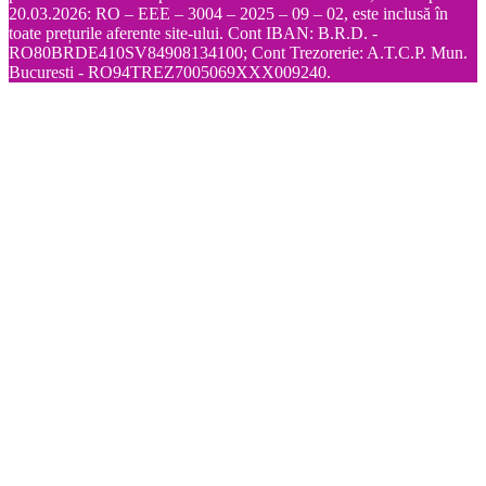
20.03.2026: RO – EEE – 3004 – 2025 – 09 – 02, este inclusă în
toate prețurile aferente site-ului. Cont IBAN: B.R.D. -
RO80BRDE410SV84908134100; Cont Trezorerie: A.T.C.P. Mun.
Bucuresti - RO94TREZ7005069XXX009240.