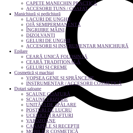
CAPETE MANECHIN PRACTICĂ
ACCESORII TUNS / COAFAT
Manichiură și pedichiură
LACURI DE UNGHII
OJĂ SEMIPERMANENTĂ
ÎNGRIJIRE MÂINI
DIZOLVANȚI
GELURI DE UNGHII
ACCESORII ȘI INSTRUMENTAR MANICHIURĂ
Epilare
CEARĂ UNICĂ FOLOSINTĂ
CEARĂ TRADIȚIONALĂ
GELURI ȘI CREME
Cosmetică și machiaj
VOPSEA GENE ȘI SPRÂNCENE
INSTRUMENTAR / ACCESORII COSMETICĂ
Dotari saloane
SCAUNE COAFURĂ
SCAUNE FRIZERIE
UNITĂȚI DE SPĂLARE
POSTURI DE LUCRU
UCENICI ȘI RAFTURI
VAPOZOANE
CANAPELE ȘI RECEPȚII
MOBILIER COSMETICĂ