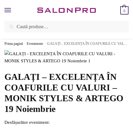
Skip
Skip
to
to
0
navigation
content
Caută
Caută
ÎNREGISTREAZĂ-TE SI BENEFICIEAZĂ DE CADOURI ȘI REDUCERI
după:
SUPLIMENTARE!
⚡
Prima pagină
/
Evenimente
/
GALAȚI – EXCELENȚA ÎN COAFURILE CU VALURI – MONIK STYLES & ARTEGO 19 Noiembrie
GALAȚI – EXCELENȚA ÎN
COAFURILE CU VALURI –
MONIK STYLES & ARTEGO
19 Noiembrie
Desfășurător eveniment: