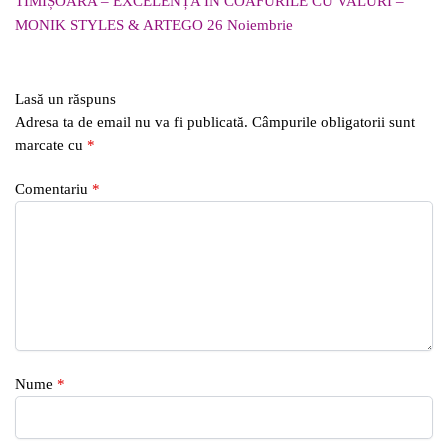
TIMIȘOARA – EXCELENȚA ÎN COAFURILE CU VALURI –
MONIK STYLES & ARTEGO 26 Noiembrie
Lasă un răspuns
Adresa ta de email nu va fi publicată.
Câmpurile obligatorii sunt
marcate cu
*
Comentariu
*
Nume
*