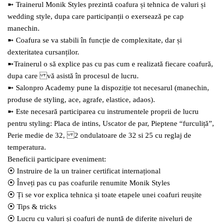
➼ Trainerul Monik Styles prezintă coafura și tehnica de valuri și
wedding style, dupa care participanții o exersează pe cap
manechin.
➼ Coafura se va stabili în funcție de complexitate, dar și
dexteritatea cursanților.
➼Trainerul o să explice pas cu pas cum e realizată fiecare coafură,
dupa care vă asistă în procesul de lucru.
➼ Salonpro Academy pune la dispoziție tot necesarul (manechin,
produse de styling, ace, agrafe, elastice, adaos).
➼ Este necesară participarea cu instrumentele proprii de lucru
pentru styling: Placa de intins, Uscator de par, Pieptene “furculiță”,
Perie medie de 32, 2 ondulatoare de 32 si 25 cu reglaj de
temperatura.
Beneficii participare eveniment:
⦿ Instruire de la un trainer certificat internațional
⦿ Înveți pas cu pas coafurile renumite Monik Styles
⦿ Ți se vor explica tehnica și toate etapele unei coafuri reușite
⦿ Tips & tricks
⦿ Lucru cu valuri și coafuri de nuntă de diferite niveluri de