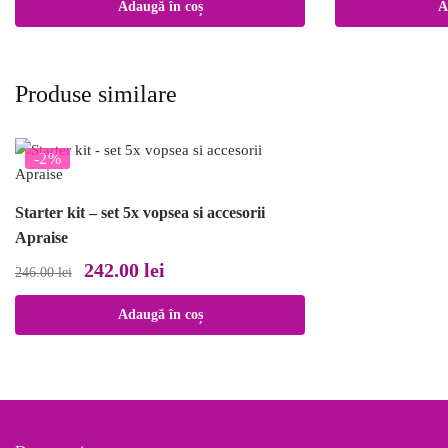
Adaugă în coș
A
Produse similare
-2%
Starter kit – set 5x vopsea si accesorii
Apraise
Prețul
Prețul
242.00
lei
246.00
lei
inițial
curent
Adaugă în coș
a
este:
fost:
242.00 lei.
246.00 lei.