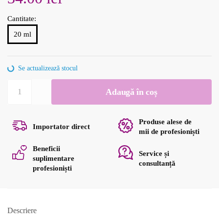
Cantitate:
20 ml
Se actualizează stocul
Cantitate
Adaugă în coș
Vopsea
gene
si
Produse alese de
Importator direct
sprâncene
mii de profesioniști
Apraise
Beneficii
Service și
Dark
suplimentare
consultanță
Brown
profesioniști
3
20
ml
Descriere