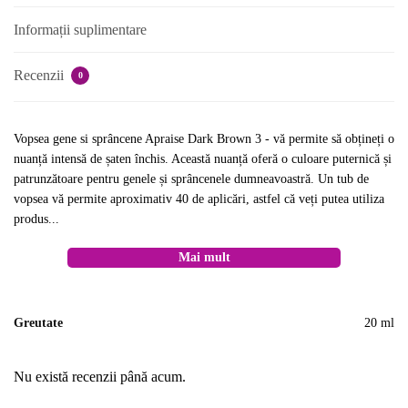
Informații suplimentare
Recenzii
0
Vopsea gene si sprâncene Apraise Dark Brown 3 - vă permite să obțineți o
nuanță intensă de șaten închis. Această nuanță oferă o culoare puternică și
patrunzătoare pentru genele și sprâncenele dumneavoastră. Un tub de
vopsea vă permite aproximativ 40 de aplicări, astfel că veți putea utiliza
produs...
Mai mult
Greutate
20 ml
Nu există recenzii până acum.