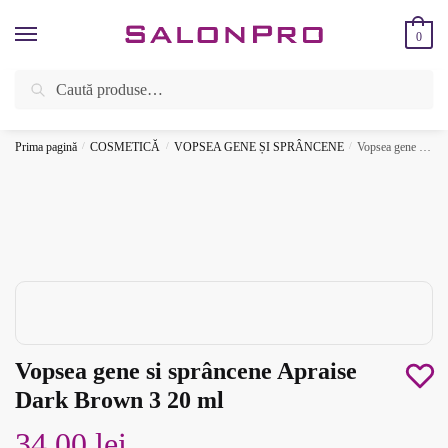
Skip
Skip
to
to
0
navigation
content
Caută
Caută
ÎNREGISTREAZĂ-TE SI BENEFICIEAZĂ DE CADOURI ȘI REDUCERI
după:
SUPLIMENTARE!
⚡
Prima pagină
/
COSMETICĂ
/
VOPSEA GENE ȘI SPRÂNCENE
/
Vopsea gene si sprâncene Apraise Dark Brown 3 20 ml
Vopsea gene si sprâncene Apraise
Dark Brown 3 20 ml
34.00
lei