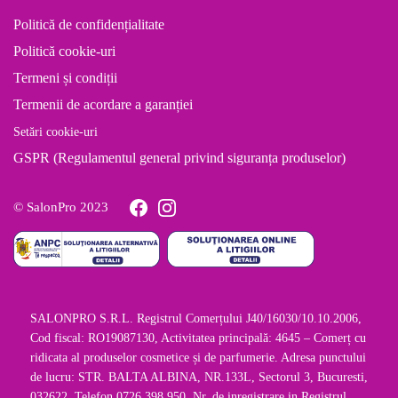
Politică de confidențialitate
Politică cookie-uri
Termeni și condiții
Termenii de acordare a garanției
Setări cookie-uri
GSPR (Regulamentul general privind siguranța produselor)
© SalonPro 2023
SALONPRO S.R.L. Registrul Comerțului J40/16030/10.10.2006,
Cod fiscal: RO19087130, Activitatea principală: 4645 – Comerț cu
ridicata al produselor cosmetice și de parfumerie. Adresa punctului
de lucru: STR. BALTA ALBINA, NR.133L, Sectorul 3, Bucuresti,
032622, Telefon 0726 398 950, Nr. de inregistrare in Registrul