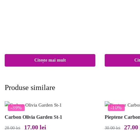
Citește mai mult
Ci
Produse similare
-39%
-10%
Carbon Olivia Garden St-1
Pieptene Carbon
Prețul
Prețul
Prețul
17.00
lei
27.00
28.00
lei
30.00
lei
inițial
curent
inițial