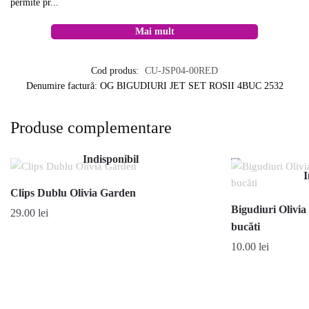
permite pr...
Mai mult
Cod produs:
CU-JSP04-00RED
Denumire factură: OG BIGUDIURI JET SET ROSII 4BUC 2532
Produse complementare
Indisponibil
I
Clips Dublu Olivia Garden
Bigudiuri Olivia
29.00
lei
bucăti
10.00
lei