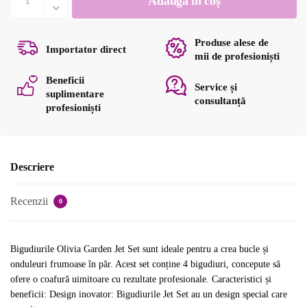
Adaugă în coș
Bigudiuri
Olivia
Garden
Produse alese de
Importator direct
Jet
mii de profesioniști
Set
Beneficii
Service și
Roșii
suplimentare
consultanță
4
profesioniști
bucăți
39
mm
Descriere
Recenzii
0
Bigudiurile Olivia Garden Jet Set sunt ideale pentru a crea bucle și
onduleuri frumoase în păr. Acest set conține 4 bigudiuri, concepute să
ofere o coafură uimitoare cu rezultate profesionale. Caracteristici și
beneficii: Design inovator: Bigudiurile Jet Set au un design special care