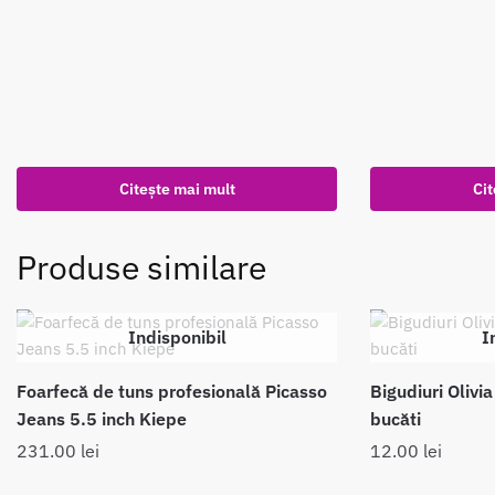
Citește mai mult
Cit
Produse similare
Indisponibil
I
Foarfecă de tuns profesională Picasso
Bigudiuri Olivi
Jeans 5.5 inch Kiepe
bucăti
231.00
lei
12.00
lei