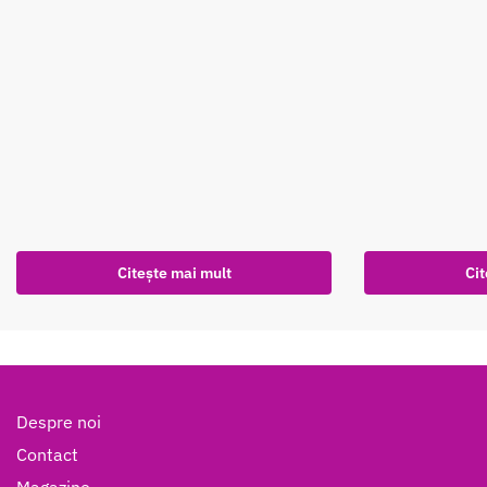
Citește mai mult
Cit
Despre noi
Contact