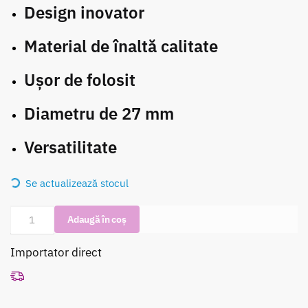
Design inovator
Material de înaltă calitate
Ușor de folosit
Diametru de 27 mm
Versatilitate
Se actualizează stocul
Cantitate
Adaugă în coș
Bigudiuri
Olivia
Importator direct
Garden
Nitecurl
Orange