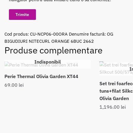
Cod produs:
CU-NCP06-00ORA
Denumire factură: OG
BIGUDIURI NITECURL ORANGE 6BUC 2662
Produse complementare
Indisponibil
I
Perie Thermal Olivia Garden XT44
Set trei foarfe
69.00
lei
tuns+filat Sil
Olivia Garden
1,196.00
lei