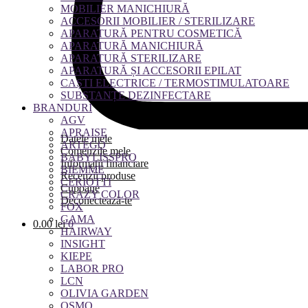
MOBILIER MANICHIURĂ
ACCESORII MOBILIER / STERILIZARE
APARATURĂ PENTRU COSMETICĂ
APARATURĂ MANICHIURĂ
APARATURĂ STERILIZARE
APARATURĂ ȘI ACCESORII EPILAT
CAȘTI ELECTRICE / TERMOSTIMULATOARE
SUBSTANȚE DEZINFECTARE
BRANDURI
AGV
APRAISE
Datele mele
ARTEGO
Comenzile mele
BABYLISSPRO
Informații financiare
BIEMME
Recenzii produse
CERIOTTI
Cupoane
CRAZY COLOR
Deconectează-te
FOX
GAMA
0.00
lei
0
HAIRWAY
INSIGHT
KIEPE
LABOR PRO
LCN
OLIVIA GARDEN
OSMO