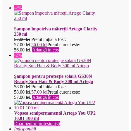
-2%
Șampon împotriva mătreții Artego Clarity
250 ml
57.00
lei
Prețul inițial a fost:
57.00 lei.
56.00
lei
Prețul curent este:
56.00 lei.
Adaugă în coș
-2%
Șampon pentru protecție solară GS30N
Beauty Sun Hair & Body 300 ml Artego
58.00
lei
Prețul inițial a fost:
58.00 lei.
57.00
lei
Prețul curent este:
57.00 lei.
Adaugă în coș
Vopsea semipermanentă Artego You UP2
10.01 100 ml
Doar pentru profesioniști
Indisponibil