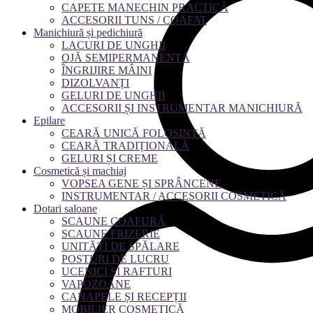
CAPETE MANECHIN PRACTICĂ
ACCESORII TUNS / COAFAT
Manichiură și pedichiură
LACURI DE UNGHII
OJĂ SEMIPERMANENTĂ
ÎNGRIJIRE MÂINI
DIZOLVANȚI
GELURI DE UNGHII
ACCESORII ȘI INSTRUMENTAR MANICHIURĂ
Epilare
CEARĂ UNICĂ FOLOSINTĂ
CEARĂ TRADIȚIONALĂ
GELURI ȘI CREME
Cosmetică și machiaj
VOPSEA GENE ȘI SPRÂNCENE
INSTRUMENTAR / ACCESORII COSMETICĂ
Dotari saloane
SCAUNE COAFURĂ
SCAUNE FRIZERIE
UNITĂȚI DE SPĂLARE
POSTURI DE LUCRU
UCENICI ȘI RAFTURI
VAPOZOANE
CANAPELE ȘI RECEPȚII
MOBILIER COSMETICĂ