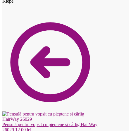
Kiepe
Pensulă pentru vopsit cu pieptene si cârlig HairWay
26029
12.00
lei