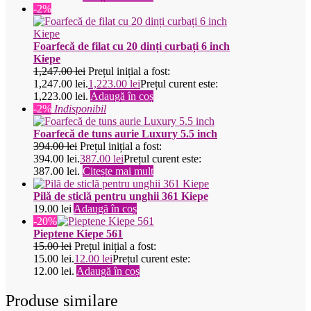
-2%
Foarfecă de filat cu 20 dinți curbați 6 inch
Kiepe
1,247.00
lei
Prețul inițial a fost:
1,247.00 lei.
1,223.00
lei
Prețul curent este:
1,223.00 lei.
Adaugă în coș
-2%
Indisponibil
Foarfecă de tuns aurie Luxury 5.5 inch
394.00
lei
Prețul inițial a fost:
394.00 lei.
387.00
lei
Prețul curent este:
387.00 lei.
Citește mai mult
Pilă de sticlă pentru unghii 361 Kiepe
19.00
lei
Adaugă în coș
-20%
Pieptene Kiepe 561
15.00
lei
Prețul inițial a fost:
15.00 lei.
12.00
lei
Prețul curent este:
12.00 lei.
Adaugă în coș
Produse similare