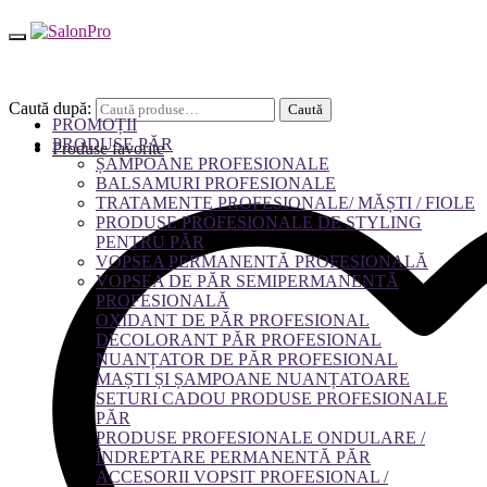
Caută după:
Caută
PROMOȚII
PRODUSE PĂR
Produse favorite
ȘAMPOANE PROFESIONALE
BALSAMURI PROFESIONALE
TRATAMENTE PROFESIONALE/ MĂȘTI / FIOLE
PRODUSE PROFESIONALE DE STYLING
PENTRU PĂR
VOPSEA PERMANENTĂ PROFESIONALĂ
VOPSEA DE PĂR SEMIPERMANENTĂ
PROFESIONALĂ
OXIDANT DE PĂR PROFESIONAL
DECOLORANT PĂR PROFESIONAL
NUANȚATOR DE PĂR PROFESIONAL
MAȘTI ȘI ȘAMPOANE NUANȚATOARE
SETURI CADOU PRODUSE PROFESIONALE
PĂR
PRODUSE PROFESIONALE ONDULARE /
ÎNDREPTARE PERMANENTĂ PĂR
ACCESORII VOPSIT PROFESIONAL /