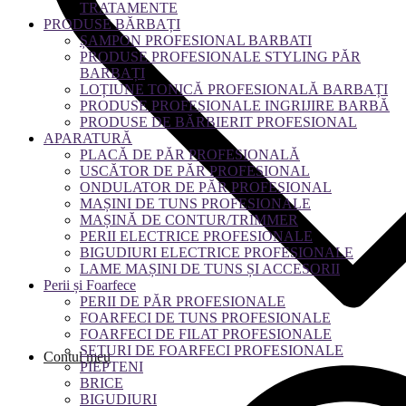
TRATAMENTE
PRODUSE BĂRBAȚI
ȘAMPON PROFESIONAL BARBATI
PRODUSE PROFESIONALE STYLING PĂR
BARBAȚI
LOȚIUNE TONICĂ PROFESIONALĂ BARBAȚI
PRODUSE PROFESIONALE INGRIJIRE BARBĂ
PRODUSE DE BĂRBIERIT PROFESIONAL
APARATURĂ
PLACĂ DE PĂR PROFESIONALĂ
USCĂTOR DE PĂR PROFESIONAL
ONDULATOR DE PĂR PROFESIONAL
MAȘINI DE TUNS PROFESIONALE
MAȘINĂ DE CONTUR/TRIMMER
PERII ELECTRICE PROFESIONALE
BIGUDIURI ELECTRICE PROFESIONALE
LAME MAȘINI DE TUNS ȘI ACCESORII
Perii și Foarfece
PERII DE PĂR PROFESIONALE
FOARFECI DE TUNS PROFESIONALE
FOARFECI DE FILAT PROFESIONALE
SETURI DE FOARFECI PROFESIONALE
Contul meu
PIEPTENI
BRICE
BIGUDIURI