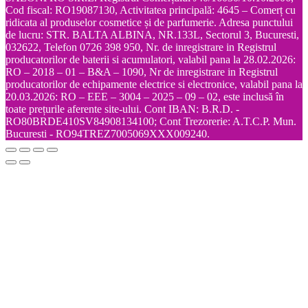
Cod fiscal: RO19087130, Activitatea principală: 4645 – Comerț cu
ridicata al produselor cosmetice și de parfumerie. Adresa punctului
de lucru: STR. BALTA ALBINA, NR.133L, Sectorul 3, Bucuresti,
032622, Telefon 0726 398 950, Nr. de inregistrare in Registrul
producatorilor de baterii si acumulatori, valabil pana la 28.02.2026:
RO – 2018 – 01 – B&A – 1090, Nr de inregistrare in Registrul
producatorilor de echipamente electrice si electronice, valabil pana la
20.03.2026: RO – EEE – 3004 – 2025 – 09 – 02, este inclusă în
toate prețurile aferente site-ului. Cont IBAN: B.R.D. -
RO80BRDE410SV84908134100; Cont Trezorerie: A.T.C.P. Mun.
Bucuresti - RO94TREZ7005069XXX009240.