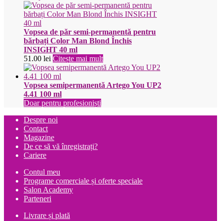
Vopsea de păr semi-permanentă pentru
bărbați Color Man Blond Închis
INSIGHT 40 ml
51.00
lei
Citește mai mult
Vopsea semipermanentă Artego You UP2
4.41 100 ml
Doar pentru profesioniști
Despre noi
Contact
Magazine
De ce să vă înregistrați?
Cariere
Contul meu
Programe comerciale și oferte speciale
Salon Academy
Parteneri
Livrare și plată