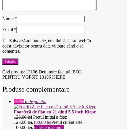
Nume
*
Email
*
Salvează-mi numele, emailul și site-ul web în
acest navigator pentru data viitoare când o să
comentez.
Cod produs:
13106
Denumire factură: BOL
PENTRU VOPSIT 13106 KIEPE
Produse complementare
-22%
Indisponibil
Foarfecă de filat cu 21 dinți 5.5 inch Kiepe
128.00
lei
Prețul inițial a fost:
128.00 lei.
100.00
lei
Prețul curent este:
100.00 lei.
Citește mai mult