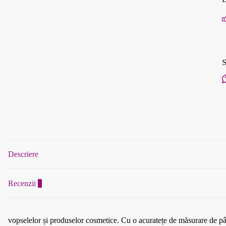
S
Descriere
Recenzii
0
vopselelor și produselor cosmetice. Cu o acuratețe de măsurare de până 