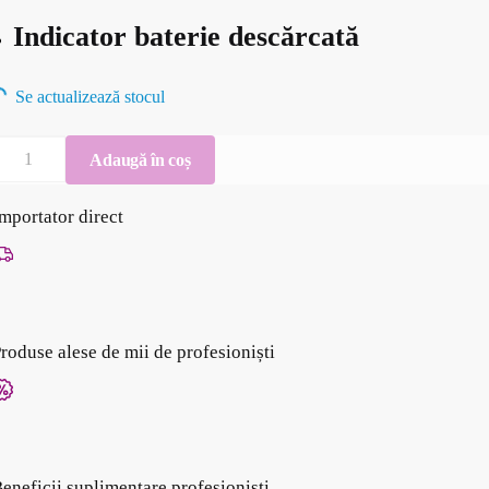
Indicator baterie descărcată
Se actualizează stocul
antitate
Adaugă în coș
ântar
e
mportator direct
recizie
ARTEGO
roduse alese de mii de profesioniști
eneficii suplimentare profesioniști