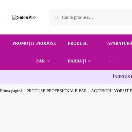
Skip
Skip
to
to
Caută
Caută
navigation
content
după:
PROMOȚII
PRODUSE
PRODUSE
APARATUR
PĂR
BĂRBAȚI
ÎNREGIS
Prima pagină
/
PRODUSE PROFESIONALE PĂR
/
ACCESORII VOPSIT 