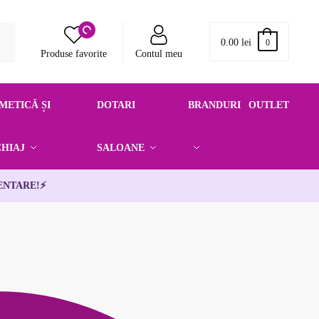
0.00
lei
0
Produse favorite
Contul meu
METICĂ ȘI
DOTARI
BRANDURI
OUTLET
HIAJ
SALOANE
ENTARE!
⚡