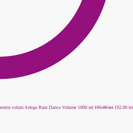
Prețul
entru volum Artego Rain Dance Volume 1000 ml
195.00
lei
192.00
lei
inițial
a
fost: