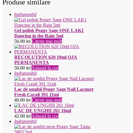
Produse similare
Indisponibil
Gel polish Peggy Sage ONE LAK1
Dancing in the Rain 5ml
56.00
lei
Citește mai mult
RECOLUTION 620 10ml OJA
PERMANENTA
50.00
lei
Adaugă în coș
Indisponibil
Lac de unghii Peggy Sage Nail Lacquer
Fresh Corali 391 11ml
40.00
lei
Citește mai mult
LAC DE UNGHII 261 16ml
42.00
lei
Adaugă în coș
Indisponibil