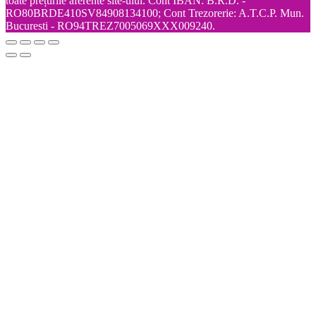
toate prețurile aferente site-ului. Cont IBAN: B.R.D. -
RO80BRDE410SV84908134100; Cont Trezorerie: A.T.C.P. Mun.
Bucuresti - RO94TREZ7005069XXX009240.