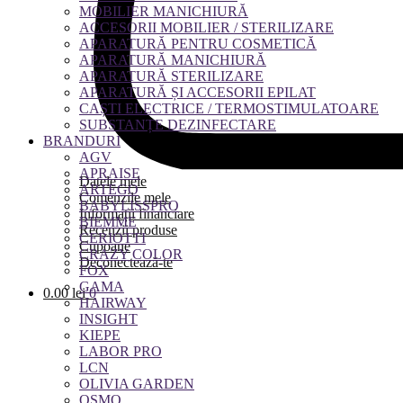
MOBILIER MANICHIURĂ
ACCESORII MOBILIER / STERILIZARE
APARATURĂ PENTRU COSMETICĂ
APARATURĂ MANICHIURĂ
APARATURĂ STERILIZARE
APARATURĂ ȘI ACCESORII EPILAT
CAȘTI ELECTRICE / TERMOSTIMULATOARE
SUBSTANȚE DEZINFECTARE
BRANDURI
AGV
APRAISE
Datele mele
ARTEGO
Comenzile mele
BABYLISSPRO
Informații financiare
BIEMME
Recenzii produse
CERIOTTI
Cupoane
CRAZY COLOR
Deconectează-te
FOX
GAMA
0.00
lei
0
HAIRWAY
INSIGHT
KIEPE
LABOR PRO
LCN
OLIVIA GARDEN
OSMO