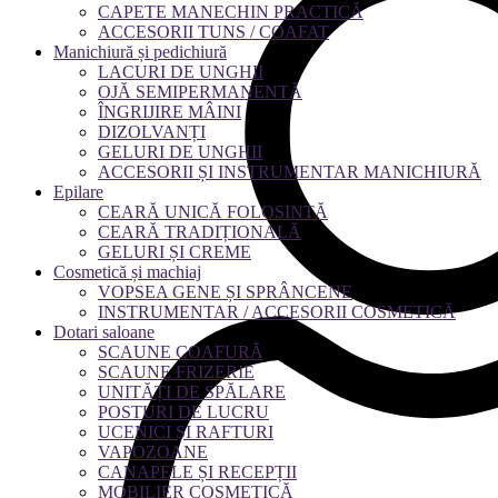
CAPETE MANECHIN PRACTICĂ
ACCESORII TUNS / COAFAT
Manichiură și pedichiură
LACURI DE UNGHII
OJĂ SEMIPERMANENTĂ
ÎNGRIJIRE MÂINI
DIZOLVANȚI
GELURI DE UNGHII
ACCESORII ȘI INSTRUMENTAR MANICHIURĂ
Epilare
CEARĂ UNICĂ FOLOSINTĂ
CEARĂ TRADIȚIONALĂ
GELURI ȘI CREME
Cosmetică și machiaj
VOPSEA GENE ȘI SPRÂNCENE
INSTRUMENTAR / ACCESORII COSMETICĂ
Dotari saloane
SCAUNE COAFURĂ
SCAUNE FRIZERIE
UNITĂȚI DE SPĂLARE
POSTURI DE LUCRU
UCENICI ȘI RAFTURI
VAPOZOANE
CANAPELE ȘI RECEPȚII
MOBILIER COSMETICĂ