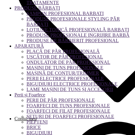
TRATAMENTE
PRODUSE BĂRBAȚI
ȘAMPON PROFESIONAL BARBATI
PRODUSE PROFESIONALE STYLING PĂR
BARBAȚI
LOȚIUNE TONICĂ PROFESIONALĂ BARBAȚI
PRODUSE PROFESIONALE INGRIJIRE BARBĂ
PRODUSE DE BĂRBIERIT PROFESIONAL
APARATURĂ
PLACĂ DE PĂR PROFESIONALĂ
USCĂTOR DE PĂR PROFESIONAL
ONDULATOR DE PĂR PROFESIONAL
MAȘINI DE TUNS PROFESIONALE
MAȘINĂ DE CONTUR/TRIMMER
PERII ELECTRICE PROFESIONALE
BIGUDIURI ELECTRICE PROFESIONALE
LAME MAȘINI DE TUNS ȘI ACCESORII
Perii și Foarfece
PERII DE PĂR PROFESIONALE
FOARFECI DE TUNS PROFESIONALE
FOARFECI DE FILAT PROFESIONALE
SETURI DE FOARFECI PROFESIONALE
Contul meu
PIEPTENI
BRICE
BIGUDIURI