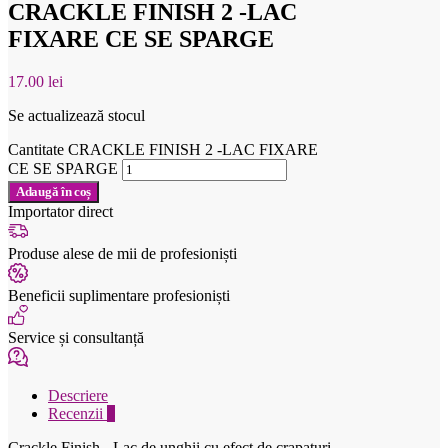
CRACKLE FINISH 2 -LAC
FIXARE CE SE SPARGE
17.00
lei
Se actualizează stocul
Cantitate CRACKLE FINISH 2 -LAC FIXARE
CE SE SPARGE
Adaugă în coș
Importator direct
Produse alese de mii de profesioniști
Beneficii suplimentare profesioniști
Service și consultanță
Descriere
Recenzii
0
Crackle Finish - Lac de unghii cu efect de crapaturi