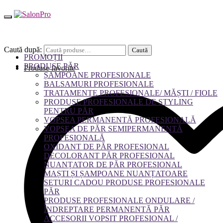
Caută după:
Caută
PROMOȚII
PRODUSE PĂR
Produse favorite
ȘAMPOANE PROFESIONALE
BALSAMURI PROFESIONALE
TRATAMENTE PROFESIONALE/ MĂȘTI / FIOLE
PRODUSE PROFESIONALE DE STYLING
PENTRU PĂR
VOPSEA PERMANENTĂ PROFESIONALĂ
VOPSEA DE PĂR SEMIPERMANENTĂ
PROFESIONALĂ
OXIDANT DE PĂR PROFESIONAL
DECOLORANT PĂR PROFESIONAL
NUANȚATOR DE PĂR PROFESIONAL
MAȘTI ȘI ȘAMPOANE NUANȚATOARE
SETURI CADOU PRODUSE PROFESIONALE
PĂR
PRODUSE PROFESIONALE ONDULARE /
ÎNDREPTARE PERMANENTĂ PĂR
ACCESORII VOPSIT PROFESIONAL /