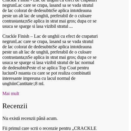
negrunLac care se crapa, lasand sa se vada stratul
de lac colorat de dedesubtnSe aplica intotdeauna
peste un alt lac de unghii, preferabil de o culoare
contrastanta;nSe aplica in strat mai gros; dupa ce se
usuca se sparge si lasa vizibil stratul ...
Crackle Finish – Lac de unghii cu efect de crapaturi
negrunLac care se crapa, lasand sa se vada stratul
de lac colorat de dedesubtnSe aplica intotdeauna
peste un alt lac de unghii, preferabil de o culoare
contrastanta;nSe aplica in strat mai gros; dupa ce se
usuca se sparge si lasa vizibil stratul de lac normal
de dedesubtnPeste el se aplica Top Coat pentru
luciunO nuanta cu care se pot realiza combinatii
interesante impreuna cu lacul normal de
unghiinCantitate:;8 ml.
Mai mult
Recenzii
Nu există recenzii până acum.
Fii primul care scrii o recenzie pentru „CRACKLE