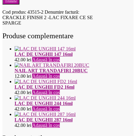
Cod produs:
43515-2
Denumire factură:
CRACKLE FINISH 2 -LAC FIXARE CE SE
SPARGE
Produse complementare
LAC DE UNGHII 147 16ml
42.00
lei
Adaugă în coș
NAIL ART TRANDAFIRI 20BUC
12.00
lei
Adaugă în coș
LAC DE UNGHII FD2 16ml
42.00
lei
Adaugă în coș
LAC DE UNGHII 244 16ml
42.00
lei
Adaugă în coș
LAC DE UNGHII 287 16ml
42.00
lei
Adaugă în coș