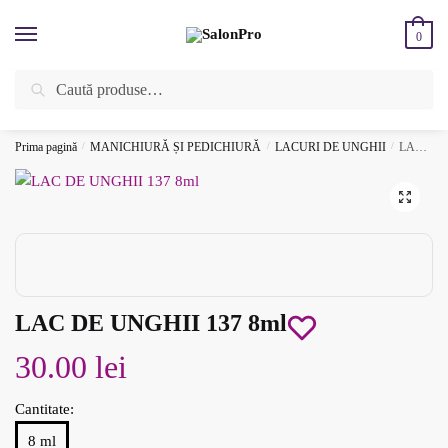
Skip
Skip
to
to
0
navigation
content
Caută
Caută
ÎNREGISTREAZĂ-TE SI BENEFICIEAZĂ DE CADOURI ȘI REDUCERI
după:
SUPLIMENTARE!
Prima pagină
/
MANICHIURĂ ȘI PEDICHIURĂ
/
LACURI DE UNGHII
/
LAC DE UNGHII 137 8ml
LAC DE UNGHII 137 8ml
30.00
lei
Cantitate:
8 ml