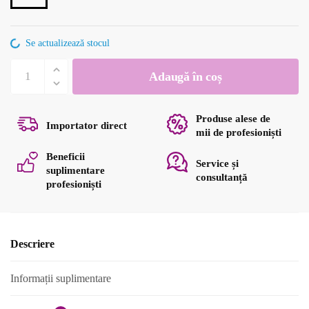
Se actualizează stocul
Cantitate
Adaugă în coș
LAC
DE
UNGHII
Produse alese de
Importator direct
137
mii de profesioniști
8ml
Beneficii
Service și
suplimentare
consultanță
profesioniști
Descriere
Informații suplimentare