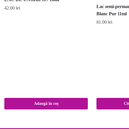
Lac semi-perma
42.00
lei
Blanc Pur 11ml
81.00
lei
Adaugă în coș
Ci