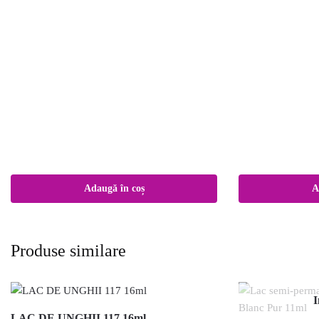
Adaugă în coș
A
Produse similare
I
LAC DE UNGHII 117 16ml