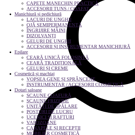
CAPETE MANECHIN PRACTICĂ
ACCESORII TUNS / COAFAT
Manichiură și pedichiură
LACURI DE UNGHII
OJĂ SEMIPERMANENTĂ
ÎNGRIJIRE MÂINI
DIZOLVANȚI
GELURI DE UNGHII
ACCESORII ȘI INSTRUMENTAR MANICHIURĂ
Epilare
CEARĂ UNICĂ FOLOSINTĂ
CEARĂ TRADIȚIONALĂ
GELURI ȘI CREME
Cosmetică și machiaj
VOPSEA GENE ȘI SPRÂNCENE
INSTRUMENTAR / ACCESORII COSMETICĂ
Dotari saloane
SCAUNE COAFURĂ
SCAUNE FRIZERIE
UNITĂȚI DE SPĂLARE
POSTURI DE LUCRU
UCENICI ȘI RAFTURI
VAPOZOANE
CANAPELE ȘI RECEPȚII
MOBILIER COSMETICĂ