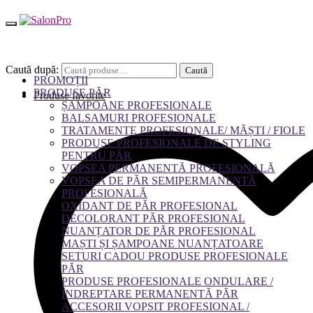
Caută după:
Caută
PROMOȚII
PRODUSE PĂR
Produse favorite
ȘAMPOANE PROFESIONALE
BALSAMURI PROFESIONALE
TRATAMENTE PROFESIONALE/ MĂȘTI / FIOLE
PRODUSE PROFESIONALE DE STYLING
PENTRU PĂR
VOPSEA PERMANENTĂ PROFESIONALĂ
VOPSEA DE PĂR SEMIPERMANENTĂ
PROFESIONALĂ
OXIDANT DE PĂR PROFESIONAL
DECOLORANT PĂR PROFESIONAL
NUANȚATOR DE PĂR PROFESIONAL
MAȘTI ȘI ȘAMPOANE NUANȚATOARE
SETURI CADOU PRODUSE PROFESIONALE
PĂR
PRODUSE PROFESIONALE ONDULARE /
ÎNDREPTARE PERMANENTĂ PĂR
ACCESORII VOPSIT PROFESIONAL /