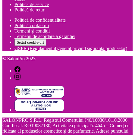
Politică de service
Politică de retur
Politică de confidențialitate
Politică cookie-uri
Termeni și condiții
Termenii de acordare a garanției
Setări cookie-uri
GSPR (Regulamentul general privind siguranța produselor)
© SalonPro 2023
SALONPRO S.R.L. Registrul Comerțului J40/16030/10.10.2006,
Cod fiscal: RO19087130, Activitatea principală: 4645 – Comerț cu
ridicata al produselor cosmetice și de parfumerie. Adresa punctului