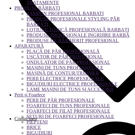
TRATAMENTE
PRODUSE BĂRBAȚI
ȘAMPON PROFESIONAL BARBATI
PRODUSE PROFESIONALE STYLING PĂR
BARBAȚI
LOȚIUNE TONICĂ PROFESIONALĂ BARBAȚI
PRODUSE PROFESIONALE INGRIJIRE BARBĂ
PRODUSE DE BĂRBIERIT PROFESIONAL
APARATURĂ
PLACĂ DE PĂR PROFESIONALĂ
USCĂTOR DE PĂR PROFESIONAL
ONDULATOR DE PĂR PROFESIONAL
MAȘINI DE TUNS PROFESIONALE
MAȘINĂ DE CONTUR/TRIMMER
PERII ELECTRICE PROFESIONALE
BIGUDIURI ELECTRICE PROFESIONALE
LAME MAȘINI DE TUNS ȘI ACCESORII
Perii și Foarfece
PERII DE PĂR PROFESIONALE
FOARFECI DE TUNS PROFESIONALE
FOARFECI DE FILAT PROFESIONALE
SETURI DE FOARFECI PROFESIONALE
Contul meu
PIEPTENI
BRICE
BIGUDIURI