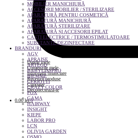
MOBILIER MANICHIURĂ
ACCESORII MOBILIER / STERILIZARE
APARATURĂ PENTRU COSMETICĂ
APARATURĂ MANICHIURĂ
APARATURĂ STERILIZARE
APARATURĂ ȘI ACCESORII EPILAT
CAȘTI ELECTRICE / TERMOSTIMULATOARE
SUBSTANȚE DEZINFECTARE
BRANDURI
AGV
APRAISE
Datele mele
ARTEGO
Comenzile mele
BABYLISSPRO
Informații financiare
BIEMME
Recenzii produse
CERIOTTI
Cupoane
CRAZY COLOR
Deconectează-te
FOX
GAMA
0.00
lei
0
HAIRWAY
INSIGHT
KIEPE
LABOR PRO
LCN
OLIVIA GARDEN
OSMO