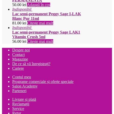
PERMANENTA
50.00
lei
Adaugă în coș
Indisponibil
Lac semi-permanent Peggy Sage I-LAK
Blanc Pur 11ml
81.00
lei
Citește mai mult
Indisponibil
Lac semi-permanent Peggy Sage LAK1
Vitamin Crush 5ml
56.00
lei
Citește mai mult
Despre noi
Contact
Magazine
De ce să vă înregistrați?
Cariere
Contul meu
Programe comerciale și oferte speciale
Salon Academy
Parteneri
Livrare și plată
Reclamații
Service
Retur