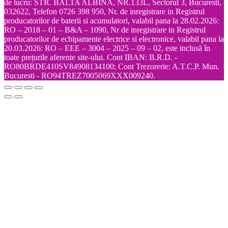
de lucru: STR. BALTA ALBINA, NR.133L, Sectorul 3, Bucuresti,
032622, Telefon 0726 398 950, Nr. de inregistrare in Registrul
producatorilor de baterii si acumulatori, valabil pana la 28.02.2026:
RO – 2018 – 01 – B&A – 1090, Nr de inregistrare in Registrul
producatorilor de echipamente electrice si electronice, valabil pana la
20.03.2026: RO – EEE – 3004 – 2025 – 09 – 02, este inclusă în
toate prețurile aferente site-ului. Cont IBAN: B.R.D. -
RO80BRDE410SV84908134100; Cont Trezorerie: A.T.C.P. Mun.
Bucuresti - RO94TREZ7005069XXX009240.