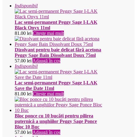
Indisponibil
Lac semi-permanent Peggy Sage I-LAK
Black Onyx 11ml
81.00
lei
Citește mai mult
Dizolvant pentru baie delicat fără acetona
Peggy Sage Bain Dissolvant Doux 75ml
57.00
lei
Adaugă în coș
Indisponibil
Lac semi-permanent Peggy Sage I-LAK
Save the Date 11ml
81.00
lei
Citește mai mult
Bloc ponce cu 10 bucăți pentru pilirea
puternică a unghiilor Peggy Sage Ponce
Bloc 10 Buc
57.00
lei
Adaugă în coș