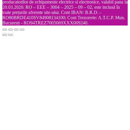
producatorilor de echipamente electrice si electronice, valabil pana la
20.03.2026: RO – EEE – 3004 – 2025 – 09 – 02, este inclusă în
toate prețurile aferente site-ului. Cont IBAN: B.R.D. -
RO80BRDE410SV84908134100; Cont Trezorerie: A.T.C.P. Mun.
Bucuresti - RO94TREZ7005069XXX009240.