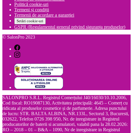
Politică cookie-uri
Termeni și condiții
Termenii de acordare a garanției
Setări cookie-uri
GSPR (Regulamentul general privind siguranța produselor)
© SalonPro 2023
SALONPRO S.R.L. Registrul Comerțului J40/16030/10.10.2006,
Cod fiscal: RO19087130, Activitatea principală: 4645 – Comerț cu
ridicata al produselor cosmetice și de parfumerie. Adresa punctului
de lucru: STR. BALTA ALBINA, NR.133L, Sectorul 3, Bucuresti,
032622, Telefon 0726 398 950, Nr. de inregistrare in Registrul
producatorilor de baterii si acumulatori, valabil pana la 28.02.2026:
RO – 2018 – 01 – B&A – 1090, Nr de inregistrare in Registrul