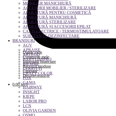
MOBILIER MANICHIURĂ
ACCESORII MOBILIER / STERILIZARE
APARATURĂ PENTRU COSMETICĂ
APARATURĂ MANICHIURĂ
APARATURĂ STERILIZARE
APARATURĂ ȘI ACCESORII EPILAT
CAȘTI ELECTRICE / TERMOSTIMULATOARE
SUBSTANȚE DEZINFECTARE
BRANDURI
AGV
APRAISE
Datele mele
ARTEGO
Comenzile mele
BABYLISSPRO
Informații financiare
BIEMME
Recenzii produse
CERIOTTI
Cupoane
CRAZY COLOR
Deconectează-te
FOX
GAMA
0.00
lei
0
HAIRWAY
INSIGHT
KIEPE
LABOR PRO
LCN
OLIVIA GARDEN
OSMO