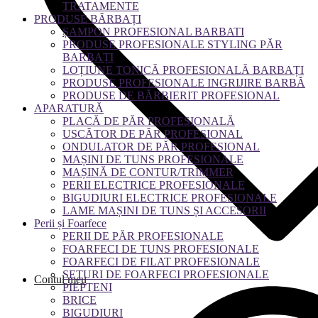
TRATAMENTE
PRODUSE BĂRBAȚI
ȘAMPON PROFESIONAL BARBATI
PRODUSE PROFESIONALE STYLING PĂR
BARBAȚI
LOȚIUNE TONICĂ PROFESIONALĂ BARBAȚI
PRODUSE PROFESIONALE INGRIJIRE BARBĂ
PRODUSE DE BĂRBIERIT PROFESIONAL
APARATURĂ
PLACĂ DE PĂR PROFESIONALĂ
USCĂTOR DE PĂR PROFESIONAL
ONDULATOR DE PĂR PROFESIONAL
MAȘINI DE TUNS PROFESIONALE
MAȘINĂ DE CONTUR/TRIMMER
PERII ELECTRICE PROFESIONALE
BIGUDIURI ELECTRICE PROFESIONALE
LAME MAȘINI DE TUNS ȘI ACCESORII
Perii și Foarfece
PERII DE PĂR PROFESIONALE
FOARFECI DE TUNS PROFESIONALE
FOARFECI DE FILAT PROFESIONALE
SETURI DE FOARFECI PROFESIONALE
Contul meu
PIEPTENI
BRICE
BIGUDIURI