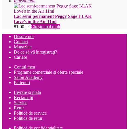
Indisponibil
Lac semi-permanent Peggy Sage I-LAK
Love’s in the Air 11ml
81.00
lei
Citește mai mult
Despre noi
Contact
Magazine
De ce să vă înregistrați?
Cariere
Contul meu
Programe comerciale și oferte speciale
Salon Academy
Parteneri
Livrare și plată
Reclamații
Service
Retur
Politică de service
Politică de retur
Politică de confidențialitate