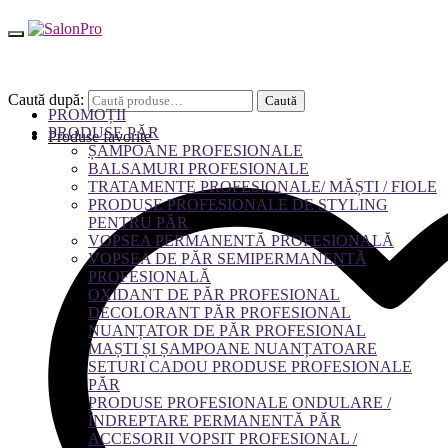
Caută după:
Caută
PROMOȚII
PRODUSE PĂR
Produse favorite
ȘAMPOANE PROFESIONALE
BALSAMURI PROFESIONALE
TRATAMENTE PROFESIONALE/ MĂȘTI / FIOLE
PRODUSE PROFESIONALE DE STYLING
PENTRU PĂR
VOPSEA PERMANENTĂ PROFESIONALĂ
VOPSEA DE PĂR SEMIPERMANENTĂ
PROFESIONALĂ
OXIDANT DE PĂR PROFESIONAL
DECOLORANT PĂR PROFESIONAL
NUANȚATOR DE PĂR PROFESIONAL
MAȘTI ȘI ȘAMPOANE NUANȚATOARE
SETURI CADOU PRODUSE PROFESIONALE
PĂR
PRODUSE PROFESIONALE ONDULARE /
ÎNDREPTARE PERMANENTĂ PĂR
ACCESORII VOPSIT PROFESIONAL /