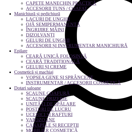
CAPETE MANECHIN PRACTICĂ
ACCESORII TUNS / COAFAT
Manichiură și pedichiură
LACURI DE UNGHII
OJĂ SEMIPERMANENTĂ
ÎNGRIJIRE MÂINI
DIZOLVANȚI
GELURI DE UNGHII
ACCESORII ȘI INSTRUMENTAR MANICHIURĂ
Epilare
CEARĂ UNICĂ FOLOSINTĂ
CEARĂ TRADIȚIONALĂ
GELURI ȘI CREME
Cosmetică și machiaj
VOPSEA GENE ȘI SPRÂNCENE
INSTRUMENTAR / ACCESORII COSMETICĂ
Dotari saloane
SCAUNE COAFURĂ
SCAUNE FRIZERIE
UNITĂȚI DE SPĂLARE
POSTURI DE LUCRU
UCENICI ȘI RAFTURI
VAPOZOANE
CANAPELE ȘI RECEPȚII
MOBILIER COSMETICĂ