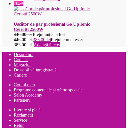
-14%
Uscător de păr profesional Go Up Ionic
Ceriotti 2500W
446.00
lei
Prețul inițial a fost:
446.00 lei.
383.00
lei
Prețul curent este:
383.00 lei.
Adaugă în coș
Despre noi
Contact
Magazine
De ce să vă înregistrați?
Cariere
Contul meu
Programe comerciale și oferte speciale
Salon Academy
Parteneri
Livrare și plată
Reclamații
Service
Retur