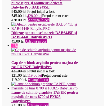
bucle lejere și onduleuri delicate
BabylissPro BAB2495E
545.00
lei
Prețul inițial a fost:
545.00 lei.
428.00
lei
Prețul curent este:
428.00 lei.
Adaugă în coș
Difuzor pentru uscătoarele BAB6445E și
BAB6444E BabylissPRO
45.00
lei
Adaugă în coș
-2%
Cap de schimb argintiu pentru mașina de
ras FXFS2E BabylissPro
121.00
lei
Prețul inițial a fost:
121.00 lei.
119.00
lei
Prețul curent este:
119.00 lei.
Adaugă în coș
Lame de schimb graphite TAPER pentru
mașinile de tuns 8700 si FX825
BabylissPro
221.00
lei
Adaugă în coș