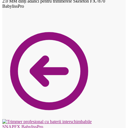
2.0 MM dinți adânci pentru trimmerele Skeleton FX7870
BabylissPro