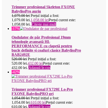
Trimmer profesional Skeleton FXONE
BabylissPro auriu
1,079.00
lei
Prețul inițial a fost:
1,079.00 lei.
1,058.00
lei
Prețul curent este:
1,058.00 lei.
Citește mai mult
-17%
Ondulator de păr Profesional 19mm
tehnologie avansată HI-
PERFORMANCE cu clapetă pentru
bucle definite și coafuri clasice BabylissPro
BAB2492E
520.00
lei
Prețul inițial a fost:
520.00 lei.
432.00
lei
Prețul curent este:
432.00 lei.
Adaugă în coș
-42%
Trimmer profesional FX729E Lo-Pro
FXONE BabylissPRO gri
1,054.00
lei
Prețul inițial a fost:
1,054.00 lei.
610.00
lei
Prețul curent este:
610.00 lei.
Adaugă în coș