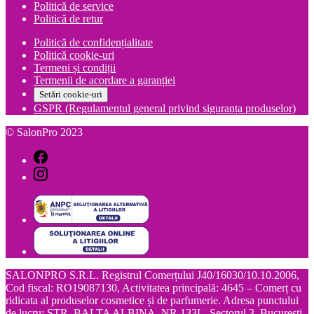
Politică de service
Politică de retur
Politică de confidențialitate
Politică cookie-uri
Termeni și condiții
Termenii de acordare a garanției
Setări cookie-uri
GSPR (Regulamentul general privind siguranța produselor)
© SalonPro 2023
SALONPRO S.R.L. Registrul Comerțului J40/16030/10.10.2006,
Cod fiscal: RO19087130, Activitatea principală: 4645 – Comerț cu
ridicata al produselor cosmetice și de parfumerie. Adresa punctului
de lucru: STR. BALTA ALBINA, NR.133L, Sectorul 3, Bucuresti,