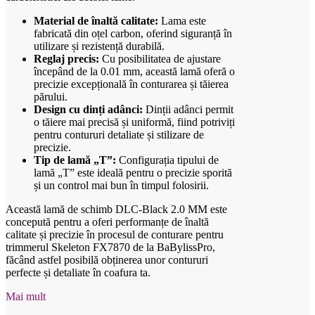
Material de înaltă calitate:
Lama este
fabricată din oțel carbon, oferind siguranță în
utilizare și rezistență durabilă.
Reglaj precis:
Cu posibilitatea de ajustare
începând de la 0.01 mm, această lamă oferă o
precizie excepțională în conturarea și tăierea
părului.
Design cu dinți adânci:
Dinții adânci permit
o tăiere mai precisă și uniformă, fiind potriviți
pentru contururi detaliate și stilizare de
precizie.
Tip de lamă „T”:
Configurația tipului de
lamă „T” este ideală pentru o precizie sporită
și un control mai bun în timpul folosirii.
Această lamă de schimb DLC-Black 2.0 MM este
concepută pentru a oferi performanțe de înaltă
calitate și precizie în procesul de conturare pentru
trimmerul Skeleton FX7870 de la BaBylissPro,
făcând astfel posibilă obținerea unor contururi
perfecte și detaliate în coafura ta.
Mai mult