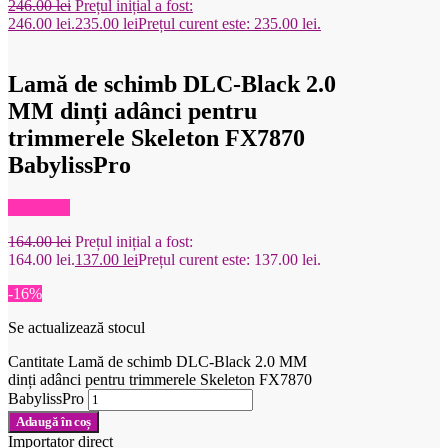
246.00
lei
Prețul inițial a fost:
246.00 lei.
235.00
lei
Prețul curent este: 235.00 lei.
Lamă de schimb DLC-Black 2.0
MM dinți adânci pentru
trimmerele Skeleton FX7870
BabylissPro
Reduceri!
164.00
lei
Prețul inițial a fost:
164.00 lei.
137.00
lei
Prețul curent este: 137.00 lei.
-16%
Se actualizează stocul
Cantitate Lamă de schimb DLC-Black 2.0 MM
dinți adânci pentru trimmerele Skeleton FX7870
BabylissPro
Adaugă în coș
Importator direct