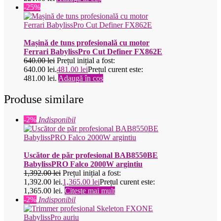
-25%
Mașină de tuns profesională cu motor
Ferrari BabylissPro Cut Definer FX862E
640.00
lei
Prețul inițial a fost:
640.00 lei.
481.00
lei
Prețul curent este:
481.00 lei.
Adaugă în coș
Produse similare
-2%
Indisponibil
Uscător de păr profesional BAB8550BE
BabylissPRO Falco 2000W argintiu
1,392.00
lei
Prețul inițial a fost:
1,392.00 lei.
1,365.00
lei
Prețul curent este:
1,365.00 lei.
Citește mai mult
-2%
Indisponibil