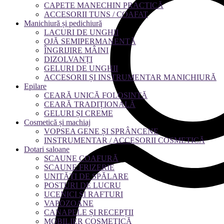
CAPETE MANECHIN PRACTICĂ
ACCESORII TUNS / COAFAT
Manichiură și pedichiură
LACURI DE UNGHII
OJĂ SEMIPERMANENTĂ
ÎNGRIJIRE MÂINI
DIZOLVANȚI
GELURI DE UNGHII
ACCESORII ȘI INSTRUMENTAR MANICHIURĂ
Epilare
CEARĂ UNICĂ FOLOSINTĂ
CEARĂ TRADIȚIONALĂ
GELURI ȘI CREME
Cosmetică și machiaj
VOPSEA GENE ȘI SPRÂNCENE
INSTRUMENTAR / ACCESORII COSMETICĂ
Dotari saloane
SCAUNE COAFURĂ
SCAUNE FRIZERIE
UNITĂȚI DE SPĂLARE
POSTURI DE LUCRU
UCENICI ȘI RAFTURI
VAPOZOANE
CANAPELE ȘI RECEPȚII
MOBILIER COSMETICĂ