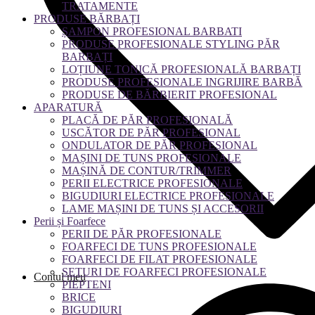
TRATAMENTE
PRODUSE BĂRBAȚI
ȘAMPON PROFESIONAL BARBATI
PRODUSE PROFESIONALE STYLING PĂR
BARBAȚI
LOȚIUNE TONICĂ PROFESIONALĂ BARBAȚI
PRODUSE PROFESIONALE INGRIJIRE BARBĂ
PRODUSE DE BĂRBIERIT PROFESIONAL
APARATURĂ
PLACĂ DE PĂR PROFESIONALĂ
USCĂTOR DE PĂR PROFESIONAL
ONDULATOR DE PĂR PROFESIONAL
MAȘINI DE TUNS PROFESIONALE
MAȘINĂ DE CONTUR/TRIMMER
PERII ELECTRICE PROFESIONALE
BIGUDIURI ELECTRICE PROFESIONALE
LAME MAȘINI DE TUNS ȘI ACCESORII
Perii și Foarfece
PERII DE PĂR PROFESIONALE
FOARFECI DE TUNS PROFESIONALE
FOARFECI DE FILAT PROFESIONALE
SETURI DE FOARFECI PROFESIONALE
Contul meu
PIEPTENI
BRICE
BIGUDIURI