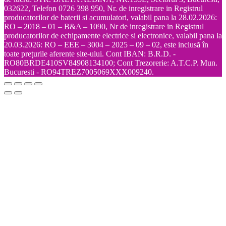
032622, Telefon 0726 398 950, Nr. de inregistrare in Registrul
producatorilor de baterii si acumulatori, valabil pana la 28.02.2026:
RO – 2018 – 01 – B&A – 1090, Nr de inregistrare in Registrul
producatorilor de echipamente electrice si electronice, valabil pana la
20.03.2026: RO – EEE – 3004 – 2025 – 09 – 02, este inclusă în
toate prețurile aferente site-ului. Cont IBAN: B.R.D. -
RO80BRDE410SV84908134100; Cont Trezorerie: A.T.C.P. Mun.
Bucuresti - RO94TREZ7005069XXX009240.