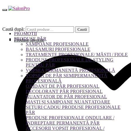
Caută după:
Caută
PROMOȚII
PRODUSE PĂR
Produse favorite
ȘAMPOANE PROFESIONALE
BALSAMURI PROFESIONALE
TRATAMENTE PROFESIONALE/ MĂȘTI / FIOLE
PRODUSE PROFESIONALE DE STYLING
PENTRU PĂR
VOPSEA PERMANENTĂ PROFESIONALĂ
VOPSEA DE PĂR SEMIPERMANENTĂ
PROFESIONALĂ
OXIDANT DE PĂR PROFESIONAL
DECOLORANT PĂR PROFESIONAL
NUANȚATOR DE PĂR PROFESIONAL
MAȘTI ȘI ȘAMPOANE NUANȚATOARE
SETURI CADOU PRODUSE PROFESIONALE
PĂR
PRODUSE PROFESIONALE ONDULARE /
ÎNDREPTARE PERMANENTĂ PĂR
ACCESORII VOPSIT PROFESIONAL /