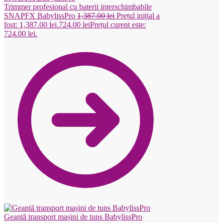
Trimmer profesional cu baterii interschimbabile
SNAPFX BabylissPro
1,387.00
lei
Prețul inițial a
fost: 1,387.00 lei.
724.00
lei
Prețul curent este:
724.00 lei.
Geantă transport mașini de tuns BabylissPro