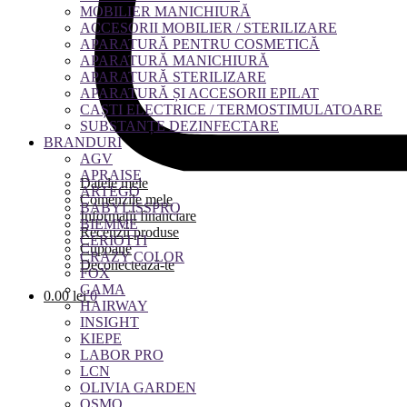
MOBILIER MANICHIURĂ
ACCESORII MOBILIER / STERILIZARE
APARATURĂ PENTRU COSMETICĂ
APARATURĂ MANICHIURĂ
APARATURĂ STERILIZARE
APARATURĂ ȘI ACCESORII EPILAT
CAȘTI ELECTRICE / TERMOSTIMULATOARE
SUBSTANȚE DEZINFECTARE
BRANDURI
AGV
APRAISE
Datele mele
ARTEGO
Comenzile mele
BABYLISSPRO
Informații financiare
BIEMME
Recenzii produse
CERIOTTI
Cupoane
CRAZY COLOR
Deconectează-te
FOX
GAMA
0.00
lei
0
HAIRWAY
INSIGHT
KIEPE
LABOR PRO
LCN
OLIVIA GARDEN
OSMO