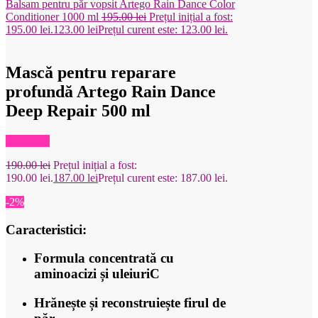
Balsam pentru păr vopsit Artego Rain Dance Color
Conditioner 1000 ml
195.00
lei
Prețul inițial a fost:
195.00 lei.
123.00
lei
Prețul curent este: 123.00 lei.
Mască pentru reparare
profundă Artego Rain Dance
Deep Repair 500 ml
Reduceri!
190.00
lei
Prețul inițial a fost:
190.00 lei.
187.00
lei
Prețul curent este: 187.00 lei.
-2%
Caracteristici:
Formula concentrată cu
aminoacizi și uleiuriC
Hrănește și reconstruiește firul de