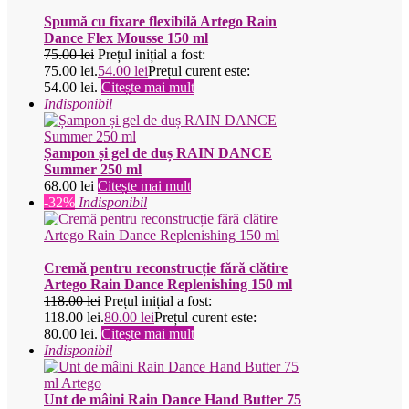
Spumă cu fixare flexibilă Artego Rain
Dance Flex Mousse 150 ml
75.00
lei
Prețul inițial a fost:
75.00 lei.
54.00
lei
Prețul curent este:
54.00 lei.
Citește mai mult
Indisponibil
Șampon și gel de duș RAIN DANCE
Summer 250 ml
68.00
lei
Citește mai mult
-32%
Indisponibil
Cremă pentru reconstrucție fără clătire
Artego Rain Dance Replenishing 150 ml
118.00
lei
Prețul inițial a fost:
118.00 lei.
80.00
lei
Prețul curent este:
80.00 lei.
Citește mai mult
Indisponibil
Unt de mâini Rain Dance Hand Butter 75