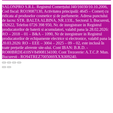
SALONPRO S.R.L. Registrul Comerțului J40/16030/10.10.2006,
Cod fiscal: RO19087130, Activitatea principală: 4645 – Comerț cu
ridicata al produselor cosmetice și de parfumerie. Adresa punctului
de lucru: STR. BALTA ALBINA, NR.133L, Sectorul 3, Bucuresti,
032622, Telefon 0726 398 950, Nr. de inregistrare in Registrul
producatorilor de baterii si acumulatori, valabil pana la 28.02.2026:
RO – 2018 – 01 – B&A – 1090, Nr de inregistrare in Registrul
producatorilor de echipamente electrice si electronice, valabil pana la
20.03.2026: RO – EEE – 3004 – 2025 – 09 – 02, este inclusă în
toate prețurile aferente site-ului. Cont IBAN: B.R.D. -
RO80BRDE410SV84908134100; Cont Trezorerie: A.T.C.P. Mun.
Bucuresti - RO94TREZ7005069XXX009240.