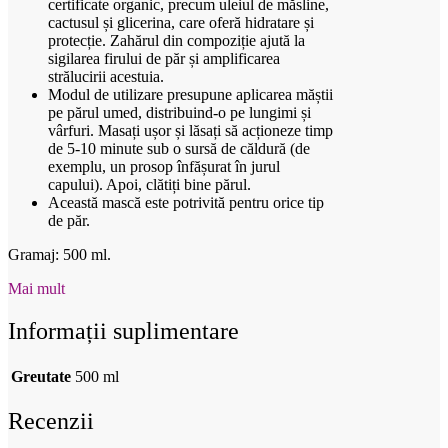
certificate organic, precum uleiul de măsline,
cactusul și glicerina, care oferă hidratare și
protecție. Zahărul din compoziție ajută la
sigilarea firului de păr și amplificarea
strălucirii acestuia.
Modul de utilizare presupune aplicarea măștii
pe părul umed, distribuind-o pe lungimi și
vârfuri. Masați ușor și lăsați să acționeze timp
de 5-10 minute sub o sursă de căldură (de
exemplu, un prosop înfășurat în jurul
capului). Apoi, clătiți bine părul.
Această mască este potrivită pentru orice tip
de păr.
Gramaj: 500 ml.
Mai mult
Informații suplimentare
Greutate
500 ml
Recenzii