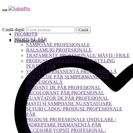
Caută după:
Caută
PROMOȚII
PRODUSE PĂR
Produse favorite
ȘAMPOANE PROFESIONALE
BALSAMURI PROFESIONALE
TRATAMENTE PROFESIONALE/ MĂȘTI / FIOLE
PRODUSE PROFESIONALE DE STYLING
PENTRU PĂR
VOPSEA PERMANENTĂ PROFESIONALĂ
VOPSEA DE PĂR SEMIPERMANENTĂ
PROFESIONALĂ
OXIDANT DE PĂR PROFESIONAL
DECOLORANT PĂR PROFESIONAL
NUANȚATOR DE PĂR PROFESIONAL
MAȘTI ȘI ȘAMPOANE NUANȚATOARE
SETURI CADOU PRODUSE PROFESIONALE
PĂR
PRODUSE PROFESIONALE ONDULARE /
ÎNDREPTARE PERMANENTĂ PĂR
ACCESORII VOPSIT PROFESIONAL /