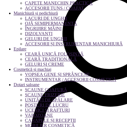
CAPETE MANECHIN PRACTICĂ
ACCESORII TUNS / COAFAT
Manichiură și pedichiură
LACURI DE UNGHII
OJĂ SEMIPERMANENTĂ
ÎNGRIJIRE MÂINI
DIZOLVANȚI
GELURI DE UNGHII
ACCESORII ȘI INSTRUMENTAR MANICHIURĂ
Epilare
CEARĂ UNICĂ FOLOSINTĂ
CEARĂ TRADIȚIONALĂ
GELURI ȘI CREME
Cosmetică și machiaj
VOPSEA GENE ȘI SPRÂNCENE
INSTRUMENTAR / ACCESORII COSMETICĂ
Dotari saloane
SCAUNE COAFURĂ
SCAUNE FRIZERIE
UNITĂȚI DE SPĂLARE
POSTURI DE LUCRU
UCENICI ȘI RAFTURI
VAPOZOANE
CANAPELE ȘI RECEPȚII
MOBILIER COSMETICĂ