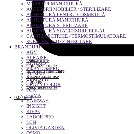
MOBILIER MANICHIURĂ
ACCESORII MOBILIER / STERILIZARE
APARATURĂ PENTRU COSMETICĂ
APARATURĂ MANICHIURĂ
APARATURĂ STERILIZARE
APARATURĂ ȘI ACCESORII EPILAT
CAȘTI ELECTRICE / TERMOSTIMULATOARE
SUBSTANȚE DEZINFECTARE
BRANDURI
AGV
APRAISE
Datele mele
ARTEGO
Comenzile mele
BABYLISSPRO
Informații financiare
BIEMME
Recenzii produse
CERIOTTI
Cupoane
CRAZY COLOR
Deconectează-te
FOX
GAMA
0.00
lei
0
HAIRWAY
INSIGHT
KIEPE
LABOR PRO
LCN
OLIVIA GARDEN
OSMO