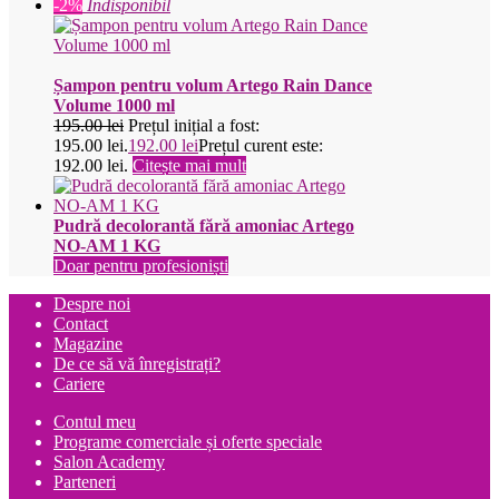
-2%
Indisponibil
Șampon pentru volum Artego Rain Dance
Volume 1000 ml
195.00
lei
Prețul inițial a fost:
195.00 lei.
192.00
lei
Prețul curent este:
192.00 lei.
Citește mai mult
Pudră decolorantă fără amoniac Artego
NO-AM 1 KG
Doar pentru profesioniști
Despre noi
Contact
Magazine
De ce să vă înregistrați?
Cariere
Contul meu
Programe comerciale și oferte speciale
Salon Academy
Parteneri