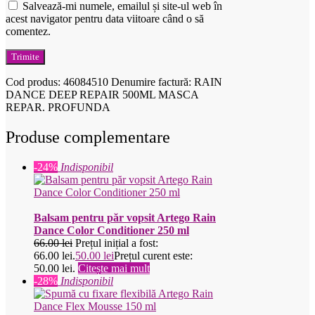
Salvează-mi numele, emailul și site-ul web în
acest navigator pentru data viitoare când o să
comentez.
Cod produs:
46084510
Denumire factură: RAIN
DANCE DEEP REPAIR 500ML MASCA
REPAR. PROFUNDA
Produse complementare
-24%
Indisponibil
Balsam pentru păr vopsit Artego Rain
Dance Color Conditioner 250 ml
66.00
lei
Prețul inițial a fost:
66.00 lei.
50.00
lei
Prețul curent este:
50.00 lei.
Citește mai mult
-28%
Indisponibil