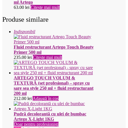
ml Artego
63.00
lei
Citește mai mult
Produse similare
Indisponibil
Fluid restructurant Artego Touch Beauty
Primer 500 ml
235.00
lei
Citește mai mult
ARTEGO TOUCH VOLUM &
TEXTURĂ (set profesional) – spray cu
sare sea style 250 ml + fluid restructurant
200 ml
212.00
lei
Adaugă în coș
Pudră decolorantă cu ulei de bumbac
Artego X-Light 1KG
Doar pentru profesioniști