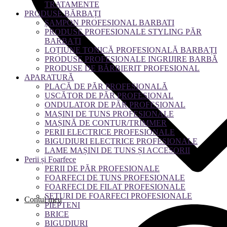
TRATAMENTE
PRODUSE BĂRBAȚI
ȘAMPON PROFESIONAL BARBATI
PRODUSE PROFESIONALE STYLING PĂR
BARBAȚI
LOȚIUNE TONICĂ PROFESIONALĂ BARBAȚI
PRODUSE PROFESIONALE INGRIJIRE BARBĂ
PRODUSE DE BĂRBIERIT PROFESIONAL
APARATURĂ
PLACĂ DE PĂR PROFESIONALĂ
USCĂTOR DE PĂR PROFESIONAL
ONDULATOR DE PĂR PROFESIONAL
MAȘINI DE TUNS PROFESIONALE
MAȘINĂ DE CONTUR/TRIMMER
PERII ELECTRICE PROFESIONALE
BIGUDIURI ELECTRICE PROFESIONALE
LAME MAȘINI DE TUNS ȘI ACCESORII
Perii și Foarfece
PERII DE PĂR PROFESIONALE
FOARFECI DE TUNS PROFESIONALE
FOARFECI DE FILAT PROFESIONALE
SETURI DE FOARFECI PROFESIONALE
Contul meu
PIEPTENI
BRICE
BIGUDIURI