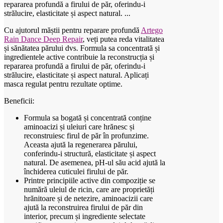
repararea profundă a firului de păr, oferindu-i
strălucire, elasticitate și aspect natural. ...
Cu ajutorul măștii pentru reparare profundă
Artego
Rain Dance Deep Repair
, veți putea reda vitalitatea
și sănătatea părului dvs. Formula sa concentrată și
ingredientele active contribuie la reconstrucția și
repararea profundă a firului de păr, oferindu-i
strălucire, elasticitate și aspect natural. Aplicați
masca regulat pentru rezultate optime.
Beneficii:
Formula sa bogată și concentrată conține
aminoacizi și uleiuri care hrănesc și
reconstruiesc firul de păr în profunzime.
Aceasta ajută la regenerarea părului,
conferindu-i structură, elasticitate și aspect
natural. De asemenea, pH-ul său acid ajută la
închiderea cuticulei firului de păr.
Printre principiile active din compoziție se
numără uleiul de ricin, care are proprietăți
hrănitoare și de netezire, aminoacizii care
ajută la reconstruirea firului de păr din
interior, precum și ingrediente selectate