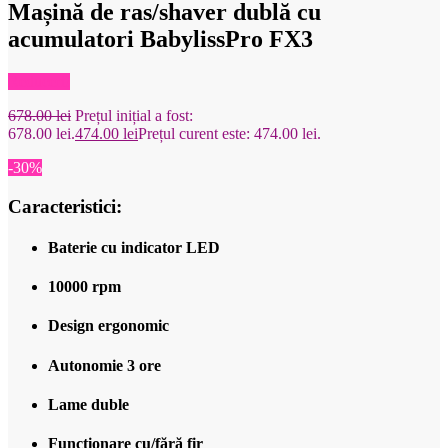
Mașină de ras/shaver dublă cu
acumulatori BabylissPro FX3
Reduceri!
678.00
lei
Prețul inițial a fost:
678.00 lei.
474.00
lei
Prețul curent este: 474.00 lei.
-30%
Caracteristici:
Baterie cu indicator LED
10000 rpm
Design ergonomic
Autonomie 3 ore
Lame duble
Funcționare cu/fără fir