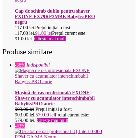
Cap de schimb dublu pentru shaver
FXONE FX79RF2MBE BabylissPRO
negru
117.00
lei
Prețul inițial a fost:
117.00 lei.
91.00
lei
Prețul curent este:
91.00 lei.
Citește mai mult
Produse similare
-36%
Indisponibil
Mașină de ras profesională FXONE
Shaver cu acumulator interschimbabil
BabylissPRO aurie
903.00
lei
Prețul inițial a fost:
903.00 lei.
579.00
lei
Prețul curent este:
579.00 lei.
Citește mai mult
-43%