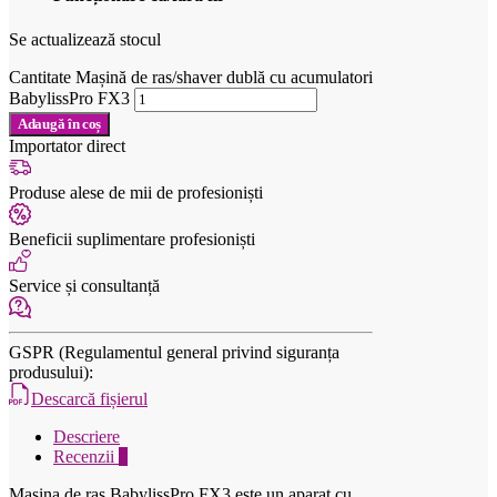
Se actualizează stocul
Cantitate Mașină de ras/shaver dublă cu acumulatori
BabylissPro FX3
Adaugă în coș
Importator direct
Produse alese de mii de profesioniști
Beneficii suplimentare profesioniști
Service și consultanță
GSPR (Regulamentul general privind siguranța
produsului):
Descarcă fișierul
Descriere
Recenzii
0
Mașina de ras BabylissPro FX3 este un aparat cu