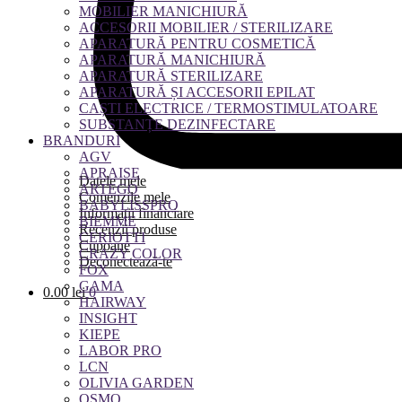
MOBILIER MANICHIURĂ
ACCESORII MOBILIER / STERILIZARE
APARATURĂ PENTRU COSMETICĂ
APARATURĂ MANICHIURĂ
APARATURĂ STERILIZARE
APARATURĂ ȘI ACCESORII EPILAT
CAȘTI ELECTRICE / TERMOSTIMULATOARE
SUBSTANȚE DEZINFECTARE
BRANDURI
AGV
APRAISE
Datele mele
ARTEGO
Comenzile mele
BABYLISSPRO
Informații financiare
BIEMME
Recenzii produse
CERIOTTI
Cupoane
CRAZY COLOR
Deconectează-te
FOX
GAMA
0.00
lei
0
HAIRWAY
INSIGHT
KIEPE
LABOR PRO
LCN
OLIVIA GARDEN
OSMO