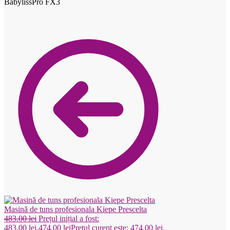
BabylissPro FX3
Masină de tuns profesionala Kiepe Prescelta
483.00
lei
Prețul inițial a fost:
483.00 lei.
474.00
lei
Prețul curent este: 474.00 lei.