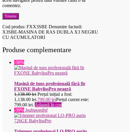
acest navigator pentru data viitoare când o să
comentez.
Cod produs:
FXX3SBE
Denumire factură:
X3SBE-MASINA DE RAS DUBLA X3 NEGRU
CU ACUMULATORI
Produse complementare
-30%
Mașină de tuns profesională fără fir
FXONE BabylissPro neagră
1,138.00
lei
Prețul inițial a fost:
1,138.00 lei.
799.00
lei
Prețul curent este:
799.00 lei.
Adaugă în coș
-39%
Indisponibil
Trimmer profesional LO-PRO auriu