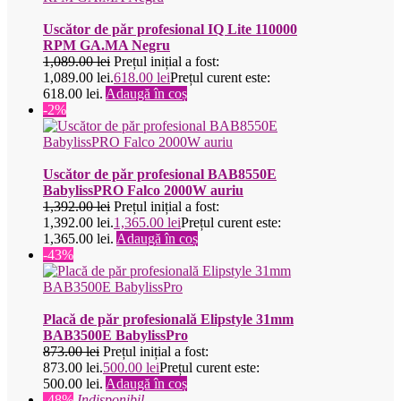
Uscător de păr profesional IQ Lite 110000
RPM GA.MA Negru
1,089.00
lei
Prețul inițial a fost:
1,089.00 lei.
618.00
lei
Prețul curent este:
618.00 lei.
Adaugă în coș
-2%
Uscător de păr profesional BAB8550E
BabylissPRO Falco 2000W auriu
1,392.00
lei
Prețul inițial a fost:
1,392.00 lei.
1,365.00
lei
Prețul curent este:
1,365.00 lei.
Adaugă în coș
-43%
Placă de păr profesională Elipstyle 31mm
BAB3500E BabylissPro
873.00
lei
Prețul inițial a fost:
873.00 lei.
500.00
lei
Prețul curent este:
500.00 lei.
Adaugă în coș
-48%
Indisponibil