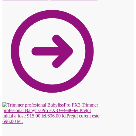
Trimmer
profesional BabylissPro FX3
915.00
lei
Prețul
inițial a fost: 915.00 lei.
696.00
lei
Prețul curent este:
696.00 lei.