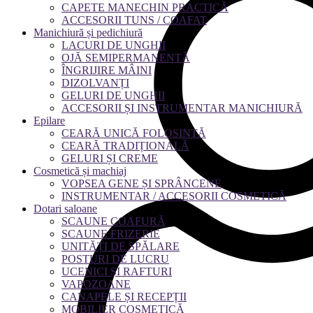
CAPETE MANECHIN PRACTICĂ
ACCESORII TUNS / COAFAT
Manichiură și pedichiură
LACURI DE UNGHII
OJĂ SEMIPERMANENTĂ
ÎNGRIJIRE MÂINI
DIZOLVANȚI
GELURI DE UNGHII
ACCESORII ȘI INSTRUMENTAR MANICHIURĂ
Epilare
CEARĂ UNICĂ FOLOSINTĂ
CEARĂ TRADIȚIONALĂ
GELURI ȘI CREME
Cosmetică și machiaj
VOPSEA GENE ȘI SPRÂNCENE
INSTRUMENTAR / ACCESORII COSMETICĂ
Dotari saloane
SCAUNE COAFURĂ
SCAUNE FRIZERIE
UNITĂȚI DE SPĂLARE
POSTURI DE LUCRU
UCENICI ȘI RAFTURI
VAPOZOANE
CANAPELE ȘI RECEPȚII
MOBILIER COSMETICĂ