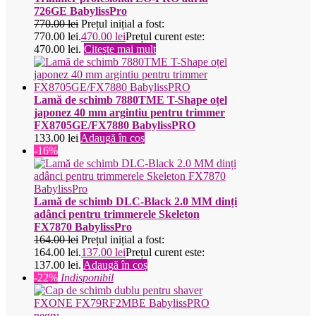
726GE BabylissPro
770.00
lei
Prețul inițial a fost:
770.00 lei.
470.00
lei
Prețul curent este:
470.00 lei.
Citește mai mult
Lamă de schimb 7880TME T-Shape oțel
japonez 40 mm argintiu pentru trimmer
FX8705GE/FX7880 BabylissPRO
133.00
lei
Adaugă în coș
-16%
Lamă de schimb DLC-Black 2.0 MM dinți
adânci pentru trimmerele Skeleton
FX7870 BabylissPro
164.00
lei
Prețul inițial a fost:
164.00 lei.
137.00
lei
Prețul curent este:
137.00 lei.
Adaugă în coș
-22%
Indisponibil