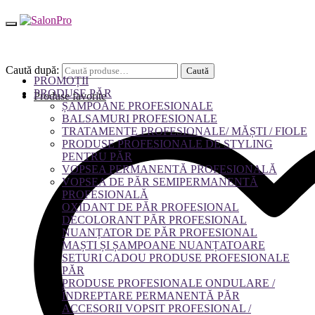
Caută după:
Caută
PROMOȚII
PRODUSE PĂR
Produse favorite
ȘAMPOANE PROFESIONALE
BALSAMURI PROFESIONALE
TRATAMENTE PROFESIONALE/ MĂȘTI / FIOLE
PRODUSE PROFESIONALE DE STYLING
PENTRU PĂR
VOPSEA PERMANENTĂ PROFESIONALĂ
VOPSEA DE PĂR SEMIPERMANENTĂ
PROFESIONALĂ
OXIDANT DE PĂR PROFESIONAL
DECOLORANT PĂR PROFESIONAL
NUANȚATOR DE PĂR PROFESIONAL
MAȘTI ȘI ȘAMPOANE NUANȚATOARE
SETURI CADOU PRODUSE PROFESIONALE
PĂR
PRODUSE PROFESIONALE ONDULARE /
ÎNDREPTARE PERMANENTĂ PĂR
ACCESORII VOPSIT PROFESIONAL /