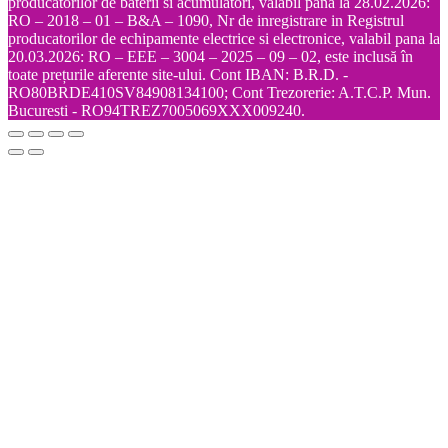
producatorilor de baterii si acumulatori, valabil pana la 28.02.2026:
RO – 2018 – 01 – B&A – 1090, Nr de inregistrare in Registrul
producatorilor de echipamente electrice si electronice, valabil pana la
20.03.2026: RO – EEE – 3004 – 2025 – 09 – 02, este inclusă în
toate prețurile aferente site-ului. Cont IBAN: B.R.D. -
RO80BRDE410SV84908134100; Cont Trezorerie: A.T.C.P. Mun.
Bucuresti - RO94TREZ7005069XXX009240.