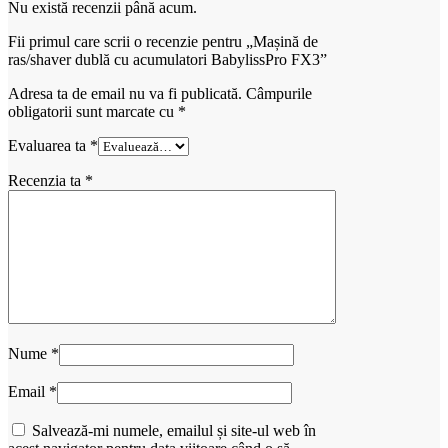
Nu există recenzii până acum.
Fii primul care scrii o recenzie pentru „Mașină de
ras/shaver dublă cu acumulatori BabylissPro FX3”
Adresa ta de email nu va fi publicată.
Câmpurile
obligatorii sunt marcate cu
*
Evaluarea ta
*
Recenzia ta
*
Nume
*
Email
*
Salvează-mi numele, emailul și site-ul web în