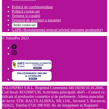
Politică de confidențialitate
Politică cookie-uri
Termeni și condiții
Termenii de acordare a garanției
Setări cookie-uri
GSPR (Regulamentul general privind siguranța produselor)
© SalonPro 2023
SALONPRO S.R.L. Registrul Comerțului J40/16030/10.10.2006,
Cod fiscal: RO19087130, Activitatea principală: 4645 – Comerț cu
ridicata al produselor cosmetice și de parfumerie. Adresa punctului
de lucru: STR. BALTA ALBINA, NR.133L, Sectorul 3, Bucuresti,
032622, Telefon 0726 398 950, Nr. de inregistrare in Registrul