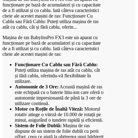
funcționare pe bază de acumulatori și cu capacitate
de a fi utilizat și cu cablu. Iată câteva caracteristici
cheie ale acestei mașini de ras: Funcționare Cu
Cablu sau Fără Cablu: Puteți utiliza mașina de ras
atât cu cablu, cât și fără cablu, oferin...
Mașina de ras BabylissPro FX3 este un aparat cu
funcționare pe bază de acumulatori și cu capacitate
de a fi utilizat și cu cablu. Iată câteva caracteristici
cheie ale acestei mașini de ras:
Funcționare Cu Cablu sau Fără Cablu:
Puteți utiliza mașina de ras atât cu cablu, cât
și fără cablu, oferindu-vă flexibilitate în
utilizare.
Autonomie de 3 Ore:
Această mașină de ras
este echipată cu o baterie litiu-ion care oferă o
autonomie impresionantă de până la 3 ore de
utilizare continuă.
Motor cu Roțile de Înaltă Viteză:
Motorul
rotativ atinge o viteză de 10.000 de rotații pe
minut, asigurând o tundere rapidă și eficientă.
Sistem de Folie Dublă:
Mașina de ras
dispune de un sistem de folie dublă cu perii
offset, ceea ce ajută la obținerea unui bărbierit