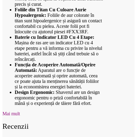
precis și curat.
Foliile din Titan Cu Culoare Aurie
Hypoalergenic:
Foliile de aur colorate în
titan sunt hipoalergenice și asigură un contact
confortabil cu pielea. Aceste folii pot fi
înlocuite cu ajutorul piesei #FXX3RF.
Baterie cu Indicator LED Cu 4 Etape:
Mașina de ras are un indicator LED cu 4
etape pentru a vă informa cu privire la nivelul
bateriei, astfel încât să știți când trebuie să o
reîncărcați.
Funcția de Acoperire Automată/Oprire
Automată:
Aparatul are o funcție de
acoperire automată și oprire automată, ceea
ce poate ajuta la menținerea sănătății foliilor
și la economisirea energiei bateriei.
Design Ergonomic:
Shaverul are un design
ergonomic pentru o priză confortabilă în
mână și o experiență de tăiere fără efort.
Mai mult
Recenzii