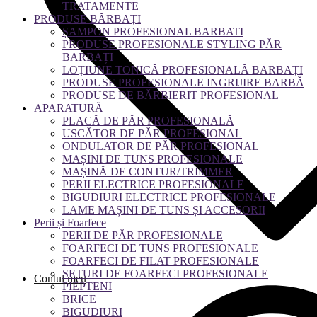
TRATAMENTE
PRODUSE BĂRBAȚI
ȘAMPON PROFESIONAL BARBATI
PRODUSE PROFESIONALE STYLING PĂR
BARBAȚI
LOȚIUNE TONICĂ PROFESIONALĂ BARBAȚI
PRODUSE PROFESIONALE INGRIJIRE BARBĂ
PRODUSE DE BĂRBIERIT PROFESIONAL
APARATURĂ
PLACĂ DE PĂR PROFESIONALĂ
USCĂTOR DE PĂR PROFESIONAL
ONDULATOR DE PĂR PROFESIONAL
MAȘINI DE TUNS PROFESIONALE
MAȘINĂ DE CONTUR/TRIMMER
PERII ELECTRICE PROFESIONALE
BIGUDIURI ELECTRICE PROFESIONALE
LAME MAȘINI DE TUNS ȘI ACCESORII
Perii și Foarfece
PERII DE PĂR PROFESIONALE
FOARFECI DE TUNS PROFESIONALE
FOARFECI DE FILAT PROFESIONALE
SETURI DE FOARFECI PROFESIONALE
Contul meu
PIEPTENI
BRICE
BIGUDIURI