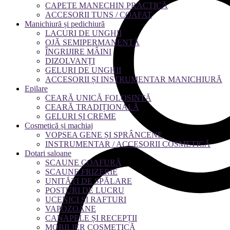
CAPETE MANECHIN PRACTICĂ
ACCESORII TUNS / COAFAT
Manichiură și pedichiură
LACURI DE UNGHII
OJĂ SEMIPERMANENTĂ
ÎNGRIJIRE MÂINI
DIZOLVANȚI
GELURI DE UNGHII
ACCESORII ȘI INSTRUMENTAR MANICHIURĂ
Epilare
CEARĂ UNICĂ FOLOSINTĂ
CEARĂ TRADIȚIONALĂ
GELURI ȘI CREME
Cosmetică și machiaj
VOPSEA GENE ȘI SPRÂNCENE
INSTRUMENTAR / ACCESORII COSMETICĂ
Dotari saloane
SCAUNE COAFURĂ
SCAUNE FRIZERIE
UNITĂȚI DE SPĂLARE
POSTURI DE LUCRU
UCENICI ȘI RAFTURI
VAPOZOANE
CANAPELE ȘI RECEPȚII
MOBILIER COSMETICĂ