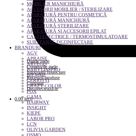
MOBILIER MANICHIURĂ
ACCESORII MOBILIER / STERILIZARE
APARATURĂ PENTRU COSMETICĂ
APARATURĂ MANICHIURĂ
APARATURĂ STERILIZARE
APARATURĂ ȘI ACCESORII EPILAT
CAȘTI ELECTRICE / TERMOSTIMULATOARE
SUBSTANȚE DEZINFECTARE
BRANDURI
AGV
APRAISE
Datele mele
ARTEGO
Comenzile mele
BABYLISSPRO
Informații financiare
BIEMME
Recenzii produse
CERIOTTI
Cupoane
CRAZY COLOR
Deconectează-te
FOX
GAMA
0.00
lei
0
HAIRWAY
INSIGHT
KIEPE
LABOR PRO
LCN
OLIVIA GARDEN
OSMO