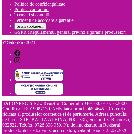
Politică de confidențialitate
Politică cookie-uri
Termeni și condiții
Termenii de acordare a garanției
Setări cookie-uri
GSPR (Regulamentul general privind siguranța produselor)
© SalonPro 2023
SALONPRO S.R.L. Registrul Comerțului J40/16030/10.10.2006,
Cod fiscal: RO19087130, Activitatea principală: 4645 – Comerț cu
ridicata al produselor cosmetice și de parfumerie. Adresa punctului
de lucru: STR. BALTA ALBINA, NR.133L, Sectorul 3, Bucuresti,
032622, Telefon 0726 398 950, Nr. de inregistrare in Registrul
producatorilor de baterii si acumulatori, valabil pana la 28.02.2026: