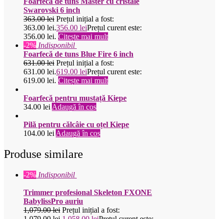
Foarfecă de tuns Master cu cristale
Swarovski 6 inch
363.00
lei
Prețul inițial a fost:
363.00 lei.
356.00
lei
Prețul curent este:
356.00 lei.
Citește mai mult
-2%
Indisponibil
Foarfecă de tuns Blue Fire 6 inch
631.00
lei
Prețul inițial a fost:
631.00 lei.
619.00
lei
Prețul curent este:
619.00 lei.
Citește mai mult
Foarfecă pentru mustață Kiepe
34.00
lei
Adaugă în coș
Pilă pentru călcâie cu oțel Kiepe
104.00
lei
Adaugă în coș
Produse similare
-2%
Indisponibil
Trimmer profesional Skeleton FXONE
BabylissPro auriu
1,079.00
lei
Prețul inițial a fost:
1,079.00 lei.
1,058.00
lei
Prețul curent este: