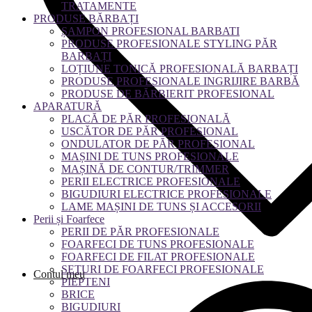
TRATAMENTE
PRODUSE BĂRBAȚI
ȘAMPON PROFESIONAL BARBATI
PRODUSE PROFESIONALE STYLING PĂR
BARBAȚI
LOȚIUNE TONICĂ PROFESIONALĂ BARBAȚI
PRODUSE PROFESIONALE INGRIJIRE BARBĂ
PRODUSE DE BĂRBIERIT PROFESIONAL
APARATURĂ
PLACĂ DE PĂR PROFESIONALĂ
USCĂTOR DE PĂR PROFESIONAL
ONDULATOR DE PĂR PROFESIONAL
MAȘINI DE TUNS PROFESIONALE
MAȘINĂ DE CONTUR/TRIMMER
PERII ELECTRICE PROFESIONALE
BIGUDIURI ELECTRICE PROFESIONALE
LAME MAȘINI DE TUNS ȘI ACCESORII
Perii și Foarfece
PERII DE PĂR PROFESIONALE
FOARFECI DE TUNS PROFESIONALE
FOARFECI DE FILAT PROFESIONALE
SETURI DE FOARFECI PROFESIONALE
Contul meu
PIEPTENI
BRICE
BIGUDIURI