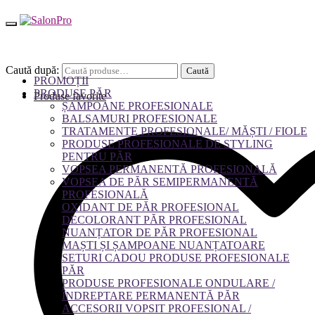
Caută după:
Caută
PROMOȚII
PRODUSE PĂR
Produse favorite
ȘAMPOANE PROFESIONALE
BALSAMURI PROFESIONALE
TRATAMENTE PROFESIONALE/ MĂȘTI / FIOLE
PRODUSE PROFESIONALE DE STYLING
PENTRU PĂR
VOPSEA PERMANENTĂ PROFESIONALĂ
VOPSEA DE PĂR SEMIPERMANENTĂ
PROFESIONALĂ
OXIDANT DE PĂR PROFESIONAL
DECOLORANT PĂR PROFESIONAL
NUANȚATOR DE PĂR PROFESIONAL
MAȘTI ȘI ȘAMPOANE NUANȚATOARE
SETURI CADOU PRODUSE PROFESIONALE
PĂR
PRODUSE PROFESIONALE ONDULARE /
ÎNDREPTARE PERMANENTĂ PĂR
ACCESORII VOPSIT PROFESIONAL /