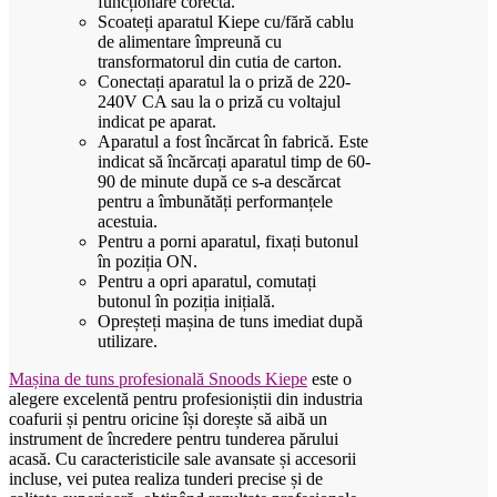
funcționare corectă.
Scoateți aparatul Kiepe cu/fără cablu
de alimentare împreună cu
transformatorul din cutia de carton.
Conectați aparatul la o priză de 220-
240V CA sau la o priză cu voltajul
indicat pe aparat.
Aparatul a fost încărcat în fabrică. Este
indicat să încărcați aparatul timp de 60-
90 de minute după ce s-a descărcat
pentru a îmbunătăți performanțele
acestuia.
Pentru a porni aparatul, fixați butonul
în poziția ON.
Pentru a opri aparatul, comutați
butonul în poziția inițială.
Opreșteți mașina de tuns imediat după
utilizare.
Mașina de tuns profesională Snoods Kiepe
este o
alegere excelentă pentru profesioniștii din industria
coafurii și pentru oricine își dorește să aibă un
instrument de încredere pentru tunderea părului
acasă. Cu caracteristicile sale avansate și accesorii
incluse, vei putea realiza tunderi precise și de