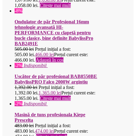
1,058.00 lei.
Citește mai mult
-8%
Ondulator de păr Profesional 16mm
tehnologie avansată HI-
PERFORMANCE cu clapetă pentru
bucle clasice, bine definite BabylissPro
BAB2491E
505.00
lei
Prețul inițial a fost:
505.00 lei.
466.00
lei
Prețul curent este:
466.00 lei.
Adaugă în coș
-2%
Indisponibil
Uscător de păr profesional BAB8550BE
BabylissPRO Falco 2000W argintiu
1,392.00
lei
Prețul inițial a fost:
1,392.00 lei.
1,365.00
lei
Prețul curent este:
1,365.00 lei.
Citește mai mult
-2%
Indisponibil
Masină de tuns profesionala Kiepe
Prescelta
483.00
lei
Prețul inițial a fost:
483.00 lei.
474.00
lei
Prețul curent este: