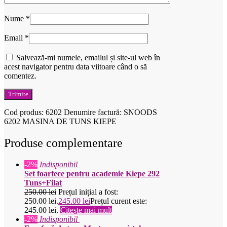
Nume
*
Email
*
Salvează-mi numele, emailul și site-ul web în
acest navigator pentru data viitoare când o să
comentez.
Cod produs:
6202
Denumire factură: SNOODS
6202 MASINA DE TUNS KIEPE
Produse complementare
-2%
Indisponibil
Set foarfece pentru academie Kiepe 292
Tuns+Filat
250.00
lei
Prețul inițial a fost:
250.00 lei.
245.00
lei
Prețul curent este:
245.00 lei.
Citește mai mult
-2%
Indisponibil