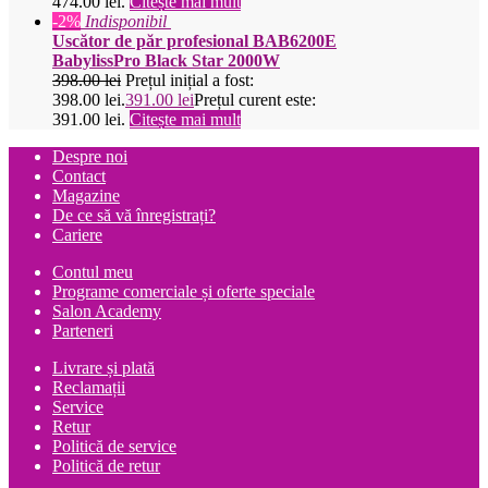
474.00 lei.
Citește mai mult
-2%
Indisponibil
Uscător de păr profesional BAB6200E
BabylissPro Black Star 2000W
398.00
lei
Prețul inițial a fost:
398.00 lei.
391.00
lei
Prețul curent este:
391.00 lei.
Citește mai mult
Despre noi
Contact
Magazine
De ce să vă înregistrați?
Cariere
Contul meu
Programe comerciale și oferte speciale
Salon Academy
Parteneri
Livrare și plată
Reclamații
Service
Retur
Politică de service
Politică de retur