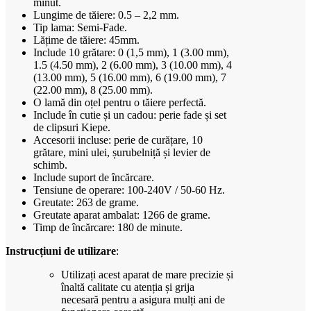
minut.
Lungime de tăiere: 0.5 – 2,2 mm.
Tip lama: Semi-Fade.
Lățime de tăiere: 45mm.
Include 10 grătare: 0 (1,5 mm), 1 (3.00 mm),
1.5 (4.50 mm), 2 (6.00 mm), 3 (10.00 mm), 4
(13.00 mm), 5 (16.00 mm), 6 (19.00 mm), 7
(22.00 mm), 8 (25.00 mm).
O lamă din oțel pentru o tăiere perfectă.
Include în cutie și un cadou: perie fade și set
de clipsuri Kiepe.
Accesorii incluse: perie de curățare, 10
grătare, mini ulei, șurubelniță și levier de
schimb.
Include suport de încărcare.
Tensiune de operare: 100-240V / 50-60 Hz.
Greutate: 263 de grame.
Greutate aparat ambalat: 1266 de grame.
Timp de încărcare: 180 de minute.
Instrucțiuni de utilizare
:
Utilizați acest aparat de mare precizie și
înaltă calitate cu atenția și grija
necesară pentru a asigura mulți ani de