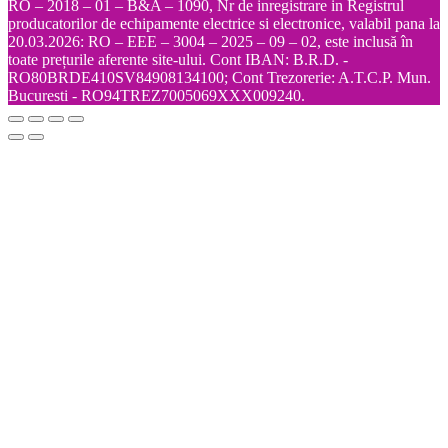
RO – 2018 – 01 – B&A – 1090, Nr de inregistrare in Registrul
producatorilor de echipamente electrice si electronice, valabil pana la
20.03.2026: RO – EEE – 3004 – 2025 – 09 – 02, este inclusă în
toate prețurile aferente site-ului. Cont IBAN: B.R.D. -
RO80BRDE410SV84908134100; Cont Trezorerie: A.T.C.P. Mun.
Bucuresti - RO94TREZ7005069XXX009240.