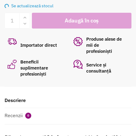
Se actualizează stocul
Cantitate
Adaugă în coș
Mini
bloc
ponce
Produse alese de
pentru
Importator direct
mii de
profesioniști
unghii
Peggy
Beneficii
Service și
Sage
suplimentare
consultanță
profesioniști
Mini
Bloc
Ponce
Descriere
Recenzii
0