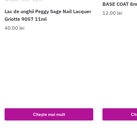
BASE COAT 8m
Lac de unghii Peggy Sage Nail Lacquer
12.00
lei
Griotte 9057 11ml
40.00
lei
Citește mai mult
Cit