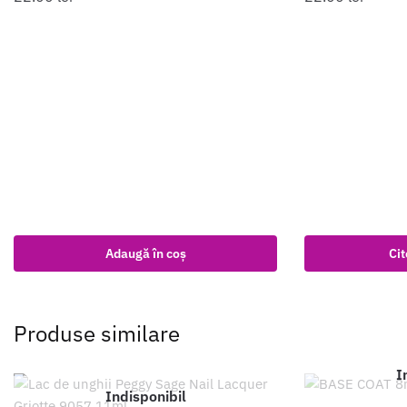
Adaugă în coș
Cit
Produse similare
I
Indisponibil