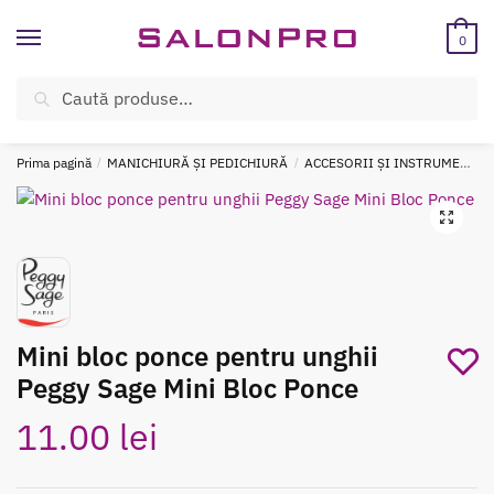
Skip
Skip
to
to
0
navigation
content
Caută
Caută
ÎNREGISTREAZĂ-TE SI BENEFICIEAZĂ DE CADOURI ȘI REDUCERI
după:
SUPLIMENTARE!
Prima pagină
/
MANICHIURĂ ȘI PEDICHIURĂ
/
ACCESORII ȘI INSTRUMENTAR MANICHIURĂ
Mini bloc ponce pentru unghii
Peggy Sage Mini Bloc Ponce
11.00
lei