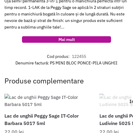
Ojă semi-permanentă 3-în-1 pentru o manichiură perfectă într-un
timp record. 1-LAK de la Peggy Sage se aplică în 2 straturi subțiri
pentru o manichiură bogată în culoare și de lungă durată. Nu este
nevoie de bază și strat de finish: un singur produs este suficient
pentru a sublima unghiile tale!...
Mai mult
Cod produs:
122455
Denumire factură: PS MINI BLOC PONCE-PILA UNGHII
Produse complementare
I
Lac de unghii Peggy Sage IT-Color
Lac de unghii 
Barbara 5017 5ml
Ludivine 5025
22.00
lei
22.00
lei