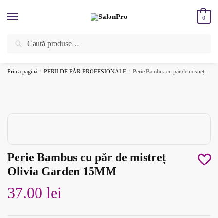
Skip
Skip
to
to
0
navigation
content
Caută
Caută
ÎNREGISTREAZĂ-TE SI BENEFICIEAZĂ DE CADOURI ȘI REDUCERI
după:
SUPLIMENTARE!
⚡
Prima pagină
/
PERII DE PĂR PROFESIONALE
/
Perie Bambus cu păr de mistreț Olivia Garden 15MM
Perie Bambus cu păr de mistreț
Olivia Garden 15MM
37.00
lei