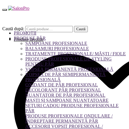
Caută după:
Caută
PROMOȚII
PRODUSE PĂR
Produse favorite
ȘAMPOANE PROFESIONALE
BALSAMURI PROFESIONALE
TRATAMENTE PROFESIONALE/ MĂȘTI / FIOLE
PRODUSE PROFESIONALE DE STYLING
PENTRU PĂR
VOPSEA PERMANENTĂ PROFESIONALĂ
VOPSEA DE PĂR SEMIPERMANENTĂ
PROFESIONALĂ
OXIDANT DE PĂR PROFESIONAL
DECOLORANT PĂR PROFESIONAL
NUANȚATOR DE PĂR PROFESIONAL
MAȘTI ȘI ȘAMPOANE NUANȚATOARE
SETURI CADOU PRODUSE PROFESIONALE
PĂR
PRODUSE PROFESIONALE ONDULARE /
ÎNDREPTARE PERMANENTĂ PĂR
ACCESORII VOPSIT PROFESIONAL /