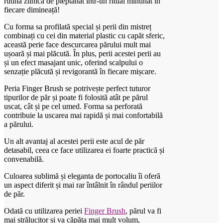
rutina zilnică de pieptănat într-un ritual minunat în
fiecare dimineață!
Cu forma sa profilată special și perii din mistreț
combinați cu cei din material plastic cu capăt sferic,
această perie face descurcarea părului mult mai
ușoară și mai plăcută. În plus, perii acestei perii au
și un efect masajant unic, oferind scalpului o
senzație plăcută și revigorantă în fiecare mișcare.
Peria Finger Brush se potrivește perfect tuturor
tipurilor de păr și poate fi folosită atât pe părul
uscat, cât și pe cel umed. Forma sa perforată
contribuie la uscarea mai rapidă și mai confortabilă
a părului.
Un alt avantaj al acestei perii este acul de păr
detasabil, ceea ce face utilizarea ei foarte practică și
convenabilă.
Culoarea sublimă și eleganta de portocaliu îi oferă
un aspect diferit și mai rar întâlnit în rândul periilor
de păr.
Odată cu utilizarea periei
Finger Brush
, părul va fi
mai strălucitor și va căpăta mai mult volum,