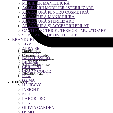
MOBILIER MANICHIURĂ
ACCESORII MOBILIER / STERILIZARE
APARATURĂ PENTRU COSMETICĂ
APARATURĂ MANICHIURĂ
APARATURĂ STERILIZARE
APARATURĂ ȘI ACCESORII EPILAT
CAȘTI ELECTRICE / TERMOSTIMULATOARE
SUBSTANȚE DEZINFECTARE
BRANDURI
AGV
APRAISE
Datele mele
ARTEGO
Comenzile mele
BABYLISSPRO
Informații financiare
BIEMME
Recenzii produse
CERIOTTI
Cupoane
CRAZY COLOR
Deconectează-te
FOX
GAMA
0.00
lei
0
HAIRWAY
INSIGHT
KIEPE
LABOR PRO
LCN
OLIVIA GARDEN
OSMO