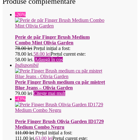
Produse complementare
-26%
Perie de păr Finger Brush Medium
Combo Mint Olivia Garden
78.00
lei
Prețul inițial a fost:
78.00 lei.
58.00
lei
Prețul curent este:
58.00 lei.
Adaugă în coș
Indisponibil
Perie Finger Brush medium cu păr mistreț
Blue Jeans – Olivia Garden
79.00
lei
Citește mai mult
-43%
Perie Finger Brush Olivia Garden ID1729
Medium Combo Negru
111.00
lei
Prețul inițial a fost:
111.00 lei.
63.00
lei
Prețul curent este: