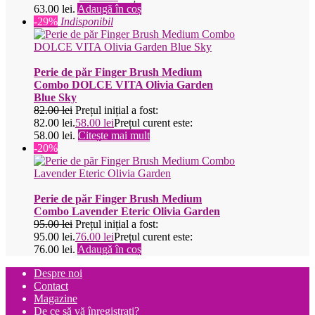
63.00 lei.
Adaugă în coș
-29%
Indisponibil
Perie de păr Finger Brush Medium
Combo DOLCE VITA Olivia Garden
Blue Sky
82.00
lei
Prețul inițial a fost:
82.00 lei.
58.00
lei
Prețul curent este:
58.00 lei.
Citește mai mult
-20%
Perie de păr Finger Brush Medium
Combo Lavender Eteric Olivia Garden
95.00
lei
Prețul inițial a fost:
95.00 lei.
76.00
lei
Prețul curent este:
76.00 lei.
Adaugă în coș
Despre noi
Contact
Magazine
De ce să vă înregistrați?