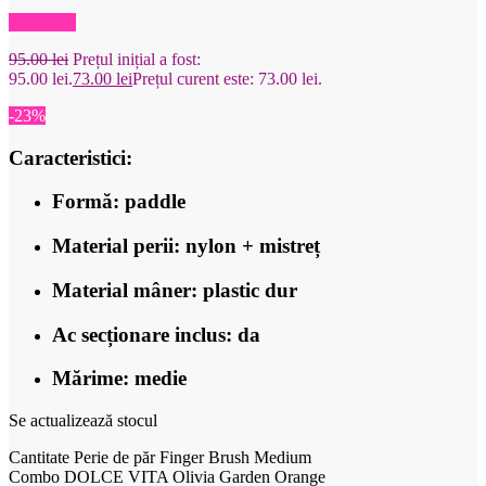
Reduceri!
95.00
lei
Prețul inițial a fost:
95.00 lei.
73.00
lei
Prețul curent este: 73.00 lei.
-23%
Caracteristici:
Formă: paddle
Material perii: nylon + mistreț
Material mâner: plastic dur
Ac secționare inclus: da
Mărime: medie
Se actualizează stocul
Cantitate Perie de păr Finger Brush Medium
Combo DOLCE VITA Olivia Garden Orange