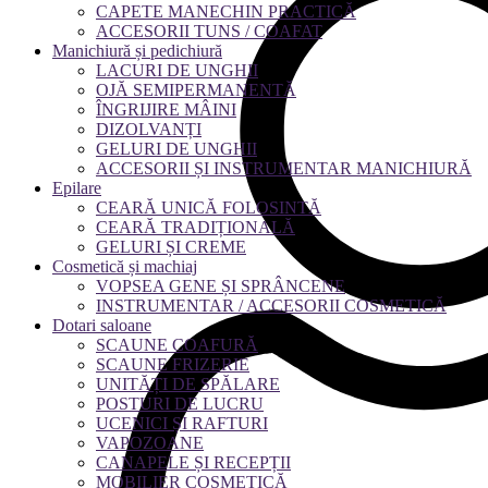
CAPETE MANECHIN PRACTICĂ
ACCESORII TUNS / COAFAT
Manichiură și pedichiură
LACURI DE UNGHII
OJĂ SEMIPERMANENTĂ
ÎNGRIJIRE MÂINI
DIZOLVANȚI
GELURI DE UNGHII
ACCESORII ȘI INSTRUMENTAR MANICHIURĂ
Epilare
CEARĂ UNICĂ FOLOSINTĂ
CEARĂ TRADIȚIONALĂ
GELURI ȘI CREME
Cosmetică și machiaj
VOPSEA GENE ȘI SPRÂNCENE
INSTRUMENTAR / ACCESORII COSMETICĂ
Dotari saloane
SCAUNE COAFURĂ
SCAUNE FRIZERIE
UNITĂȚI DE SPĂLARE
POSTURI DE LUCRU
UCENICI ȘI RAFTURI
VAPOZOANE
CANAPELE ȘI RECEPȚII
MOBILIER COSMETICĂ