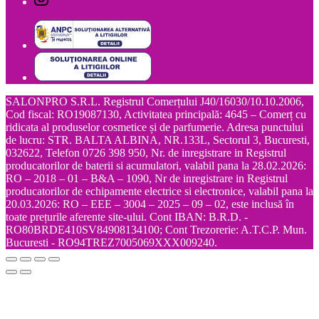
SALONPRO S.R.L. Registrul Comerțului J40/16030/10.10.2006,
Cod fiscal: RO19087130, Activitatea principală: 4645 – Comerț cu
ridicata al produselor cosmetice și de parfumerie. Adresa punctului
de lucru: STR. BALTA ALBINA, NR.133L, Sectorul 3, Bucuresti,
032622, Telefon 0726 398 950, Nr. de inregistrare in Registrul
producatorilor de baterii si acumulatori, valabil pana la 28.02.2026:
RO – 2018 – 01 – B&A – 1090, Nr de inregistrare in Registrul
producatorilor de echipamente electrice si electronice, valabil pana la
20.03.2026: RO – EEE – 3004 – 2025 – 09 – 02, este inclusă în
toate prețurile aferente site-ului. Cont IBAN: B.R.D. -
RO80BRDE410SV84908134100; Cont Trezorerie: A.T.C.P. Mun.
Bucuresti - RO94TREZ7005069XXX009240.