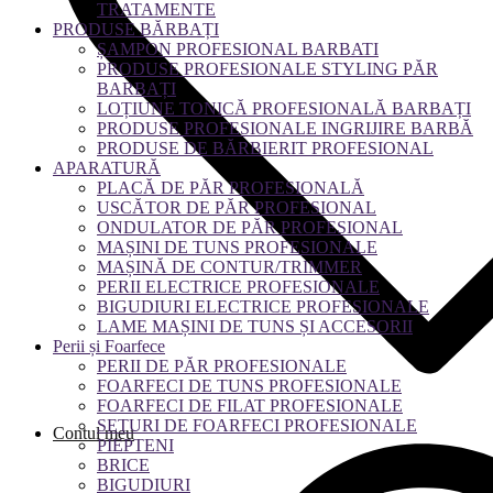
TRATAMENTE
PRODUSE BĂRBAȚI
ȘAMPON PROFESIONAL BARBATI
PRODUSE PROFESIONALE STYLING PĂR
BARBAȚI
LOȚIUNE TONICĂ PROFESIONALĂ BARBAȚI
PRODUSE PROFESIONALE INGRIJIRE BARBĂ
PRODUSE DE BĂRBIERIT PROFESIONAL
APARATURĂ
PLACĂ DE PĂR PROFESIONALĂ
USCĂTOR DE PĂR PROFESIONAL
ONDULATOR DE PĂR PROFESIONAL
MAȘINI DE TUNS PROFESIONALE
MAȘINĂ DE CONTUR/TRIMMER
PERII ELECTRICE PROFESIONALE
BIGUDIURI ELECTRICE PROFESIONALE
LAME MAȘINI DE TUNS ȘI ACCESORII
Perii și Foarfece
PERII DE PĂR PROFESIONALE
FOARFECI DE TUNS PROFESIONALE
FOARFECI DE FILAT PROFESIONALE
SETURI DE FOARFECI PROFESIONALE
Contul meu
PIEPTENI
BRICE
BIGUDIURI