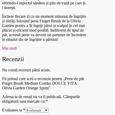
oferindu-i aspectul sănătos și plin de viață pe care ți-
l dorești.
Încheie fiecare zi cu un moment minunat de îngrijire
și răsfăț, folosind peria Finger Brush de la Olivia
Garden pentru a îți îngriji părul și scalpul în cel mai
plăcut și eficient mod posibil. Indiferent de tipul de
păr, această perie va deveni un partener de încredere
în ritualul tău de îngrijire a părului!
Mai mult
Recenzii
Nu există recenzii până acum.
Fii primul care scrii o recenzie pentru „Perie de păr
Finger Brush Medium Combo DOLCE VITA
Olivia Garden Orange Spritz”
Adresa ta de email nu va fi publicată.
Câmpurile
obligatorii sunt marcate cu
*
Evaluarea ta
*