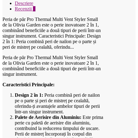
Descriere
Recenzii
0
Peria de păr Pro Thermal Multi Vent Styler Small
de la Olivia Garden este o perie inovatoare 2 în 1,
combinând beneficiile a două tipuri de perii într-un
singur instrument. Caracteristici Principale: Design
2 în 1: Peria combină peri de nailon pe o parte și
peri de mistreț pe cealaltă, oferindu...
Peria de păr Pro Thermal Multi Vent Styler Small
de la Olivia Garden este o perie inovatoare 2 în 1,
combinând beneficiile a două tipuri de perii într-un
singur instrument.
Caracteristici Principale:
Design 2 în 1:
Peria combină peri de nailon
pe o parte și peri de mistreț pe cealaltă,
oferindu-ți avantajele ambelor tipuri de perii
într-un singur instrument.
Palete de Aerisire din Aluminiu:
Este prima
perie cu paletă de aerisire din aluminiu,
contribuind la reducerea timpului de uscare.
Perii de mistreț încorporați în corpul din