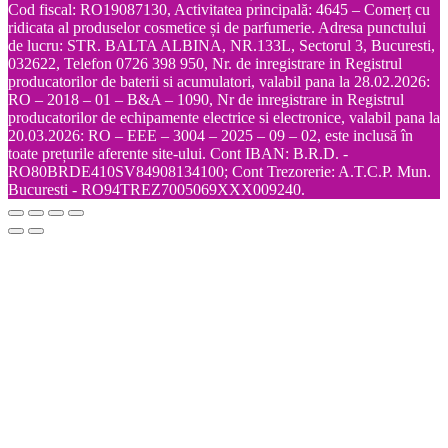
Cod fiscal: RO19087130, Activitatea principală: 4645 – Comerț cu
ridicata al produselor cosmetice și de parfumerie. Adresa punctului
de lucru: STR. BALTA ALBINA, NR.133L, Sectorul 3, Bucuresti,
032622, Telefon 0726 398 950, Nr. de inregistrare in Registrul
producatorilor de baterii si acumulatori, valabil pana la 28.02.2026:
RO – 2018 – 01 – B&A – 1090, Nr de inregistrare in Registrul
producatorilor de echipamente electrice si electronice, valabil pana la
20.03.2026: RO – EEE – 3004 – 2025 – 09 – 02, este inclusă în
toate prețurile aferente site-ului. Cont IBAN: B.R.D. -
RO80BRDE410SV84908134100; Cont Trezorerie: A.T.C.P. Mun.
Bucuresti - RO94TREZ7005069XXX009240.