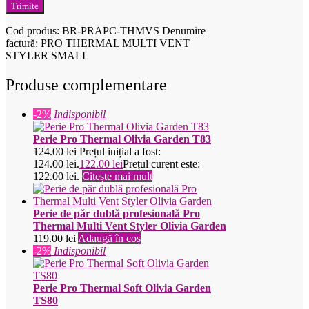
Cod produs:
BR-PRAPC-THMVS
Denumire
factură: PRO THERMAL MULTI VENT
STYLER SMALL
Produse complementare
-2%
Indisponibil
Perie Pro Thermal Olivia Garden T83
124.00
lei
Prețul inițial a fost:
124.00 lei.
122.00
lei
Prețul curent este:
122.00 lei.
Citește mai mult
Perie de păr dublă profesională Pro
Thermal Multi Vent Styler Olivia Garden
119.00
lei
Adaugă în coș
-2%
Indisponibil
Perie Pro Thermal Soft Olivia Garden
TS80