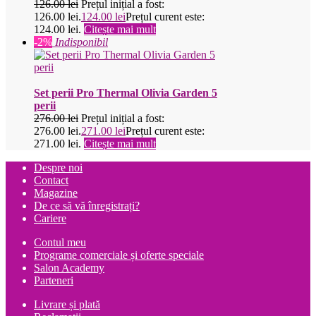
126.00
lei
Prețul inițial a fost:
126.00 lei.
124.00
lei
Prețul curent este:
124.00 lei.
Citește mai mult
-2%
Indisponibil
Set perii Pro Thermal Olivia Garden 5
perii
276.00
lei
Prețul inițial a fost:
276.00 lei.
271.00
lei
Prețul curent este:
271.00 lei.
Citește mai mult
Despre noi
Contact
Magazine
De ce să vă înregistrați?
Cariere
Contul meu
Programe comerciale și oferte speciale
Salon Academy
Parteneri
Livrare și plată