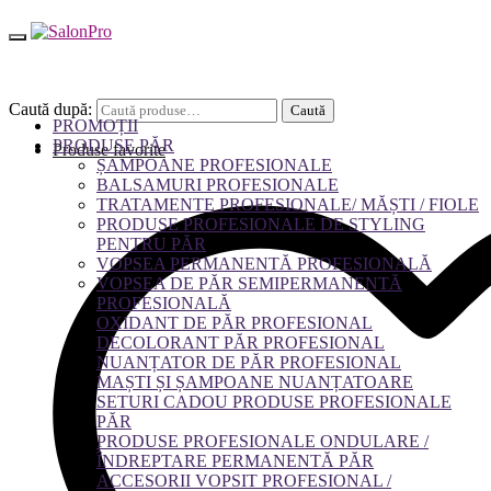
Caută după:
Caută
PROMOȚII
PRODUSE PĂR
Produse favorite
ȘAMPOANE PROFESIONALE
BALSAMURI PROFESIONALE
TRATAMENTE PROFESIONALE/ MĂȘTI / FIOLE
PRODUSE PROFESIONALE DE STYLING
PENTRU PĂR
VOPSEA PERMANENTĂ PROFESIONALĂ
VOPSEA DE PĂR SEMIPERMANENTĂ
PROFESIONALĂ
OXIDANT DE PĂR PROFESIONAL
DECOLORANT PĂR PROFESIONAL
NUANȚATOR DE PĂR PROFESIONAL
MAȘTI ȘI ȘAMPOANE NUANȚATOARE
SETURI CADOU PRODUSE PROFESIONALE
PĂR
PRODUSE PROFESIONALE ONDULARE /
ÎNDREPTARE PERMANENTĂ PĂR
ACCESORII VOPSIT PROFESIONAL /