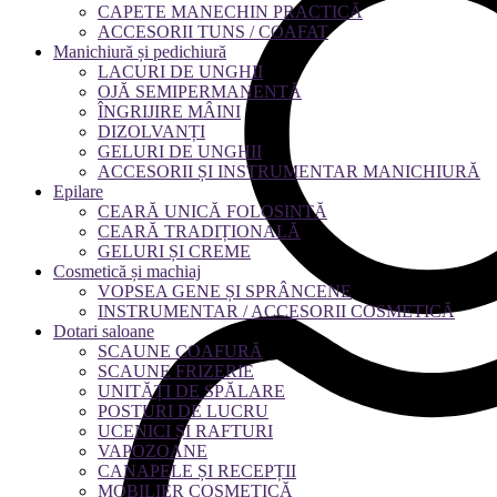
CAPETE MANECHIN PRACTICĂ
ACCESORII TUNS / COAFAT
Manichiură și pedichiură
LACURI DE UNGHII
OJĂ SEMIPERMANENTĂ
ÎNGRIJIRE MÂINI
DIZOLVANȚI
GELURI DE UNGHII
ACCESORII ȘI INSTRUMENTAR MANICHIURĂ
Epilare
CEARĂ UNICĂ FOLOSINTĂ
CEARĂ TRADIȚIONALĂ
GELURI ȘI CREME
Cosmetică și machiaj
VOPSEA GENE ȘI SPRÂNCENE
INSTRUMENTAR / ACCESORII COSMETICĂ
Dotari saloane
SCAUNE COAFURĂ
SCAUNE FRIZERIE
UNITĂȚI DE SPĂLARE
POSTURI DE LUCRU
UCENICI ȘI RAFTURI
VAPOZOANE
CANAPELE ȘI RECEPȚII
MOBILIER COSMETICĂ