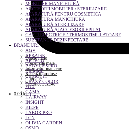
MOBILIER MANICHIURĂ
ACCESORII MOBILIER / STERILIZARE
APARATURĂ PENTRU COSMETICĂ
APARATURĂ MANICHIURĂ
APARATURĂ STERILIZARE
APARATURĂ ȘI ACCESORII EPILAT
CAȘTI ELECTRICE / TERMOSTIMULATOARE
SUBSTANȚE DEZINFECTARE
BRANDURI
AGV
APRAISE
Datele mele
ARTEGO
Comenzile mele
BABYLISSPRO
Informații financiare
BIEMME
Recenzii produse
CERIOTTI
Cupoane
CRAZY COLOR
Deconectează-te
FOX
GAMA
0.00
lei
0
HAIRWAY
INSIGHT
KIEPE
LABOR PRO
LCN
OLIVIA GARDEN
OSMO