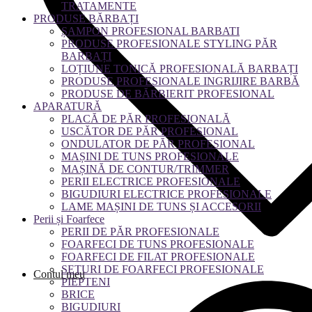
TRATAMENTE
PRODUSE BĂRBAȚI
ȘAMPON PROFESIONAL BARBATI
PRODUSE PROFESIONALE STYLING PĂR
BARBAȚI
LOȚIUNE TONICĂ PROFESIONALĂ BARBAȚI
PRODUSE PROFESIONALE INGRIJIRE BARBĂ
PRODUSE DE BĂRBIERIT PROFESIONAL
APARATURĂ
PLACĂ DE PĂR PROFESIONALĂ
USCĂTOR DE PĂR PROFESIONAL
ONDULATOR DE PĂR PROFESIONAL
MAȘINI DE TUNS PROFESIONALE
MAȘINĂ DE CONTUR/TRIMMER
PERII ELECTRICE PROFESIONALE
BIGUDIURI ELECTRICE PROFESIONALE
LAME MAȘINI DE TUNS ȘI ACCESORII
Perii și Foarfece
PERII DE PĂR PROFESIONALE
FOARFECI DE TUNS PROFESIONALE
FOARFECI DE FILAT PROFESIONALE
SETURI DE FOARFECI PROFESIONALE
Contul meu
PIEPTENI
BRICE
BIGUDIURI