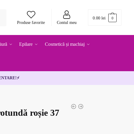
0.00
lei
0
Produse favorite
Contul meu
iură
Epilare
Cosmetică și machiaj
ENTARE!
⚡
rotundă roșie 37