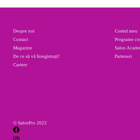
a
este:
fost:
275.00 lei.
315.00 lei.
Despre noi
Contul meu
Contact
Programe com
Magazine
Salon Acad
De ce să vă înregistrați?
Parteneri
Cariere
© SalonPro 2023