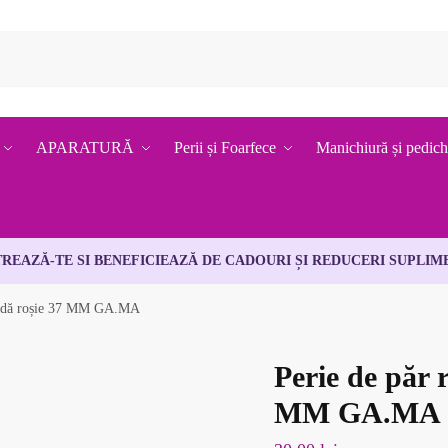
APARATURĂ
Perii și Foarfece
Manichiură și pedich
TREAZĂ-TE SI BENEFICIEAZĂ DE CADOURI ȘI REDUCERI SUPLIM
undă roșie 37 MM GA.MA
Perie de păr 
MM GA.MA