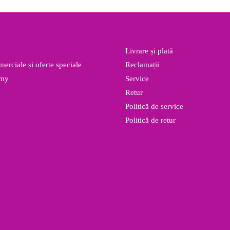
fost:
513.00 lei.
a
523.00 lei.
fost
294.
Livrare și plată
erciale și oferte speciale
Reclamații
emy
Service
Retur
Politică de service
Politică de retur