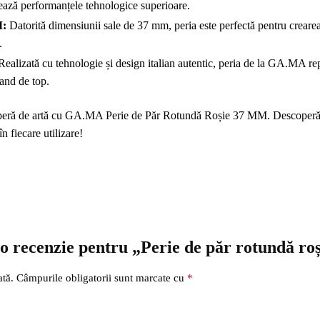
ează performanțele tehnologice superioare.
M:
Datorită dimensiunii sale de 37 mm, peria este perfectă pentru crearea 
.
ealizată cu tehnologie și design italian autentic, peria de la GA.MA repr
rand de top.
 operă de artă cu GA.MA Perie de Păr Rotundă Roșie 37 MM. Descoperă e
n fiecare utilizare!
ii o recenzie pentru „Perie de păr rotundă
ată.
Câmpurile obligatorii sunt marcate cu
*