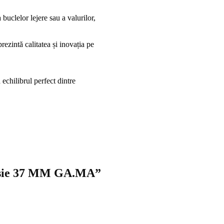
buclelor lejere sau a valurilor,
ezintă calitatea și inovația pe
chilibrul perfect dintre
 roșie 37 MM GA.MA”