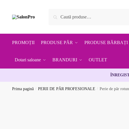
Skip
Skip
to
to
Caută
Caută
navigation
content
după:
PROMOȚII
PRODUSE PĂR
PRODUSE BĂRBAȚI
Dotari saloane
BRANDURI
OUTLET
ÎNREGIS
Prima pagină
/
PERII DE PĂR PROFESIONALE
/
Perie de păr rot