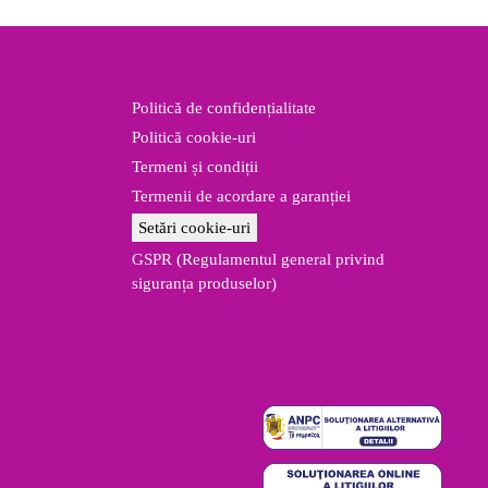
fost:
432.00 lei.
este:
440.00 lei.
:
260.00 lei.
00 lei.
Politică de confidențialitate
Politică cookie-uri
Termeni și condiții
Termenii de acordare a garanției
Setări cookie-uri
GSPR (Regulamentul general privind
siguranța produselor)