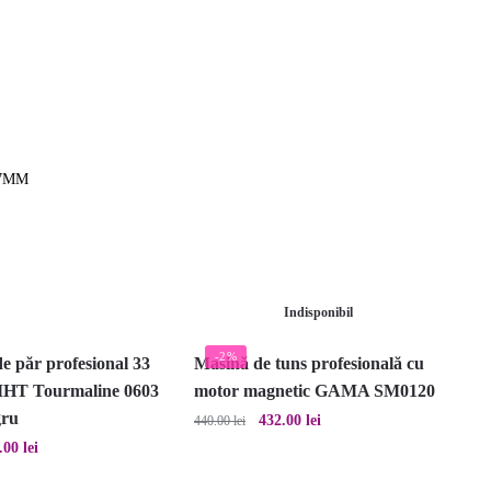
37MM
Indisponibil
-2%
e păr profesional 33
Masină de tuns profesională cu
HT Tourmaline 0603
motor magnetic GAMA SM0120
ru
Prețul
Prețul
432.00
lei
440.00
lei
inițial
curent
ul
Prețul
.00
lei
a
este:
ial
curent