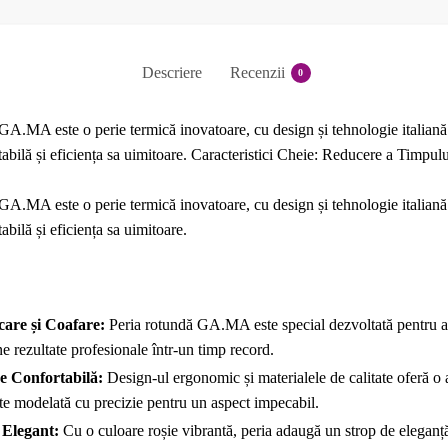
Descriere
Recenzii
0
A.MA este o perie termică inovatoare, cu design și tehnologie italiană 
tabilă și eficiența sa uimitoare. Caracteristici Cheie: Reducere a Timpul
A.MA este o perie termică inovatoare, cu design și tehnologie italiană 
abilă și eficiența sa uimitoare.
are și Coafare:
Peria rotundă GA.MA este special dezvoltată pentru a 
 rezultate profesionale într-un timp record.
re Confortabilă:
Design-ul ergonomic și materialele de calitate oferă o a
ste modelată cu precizie pentru un aspect impecabil.
 Elegant:
Cu o culoare roșie vibrantă, peria adaugă un strop de eleganță l