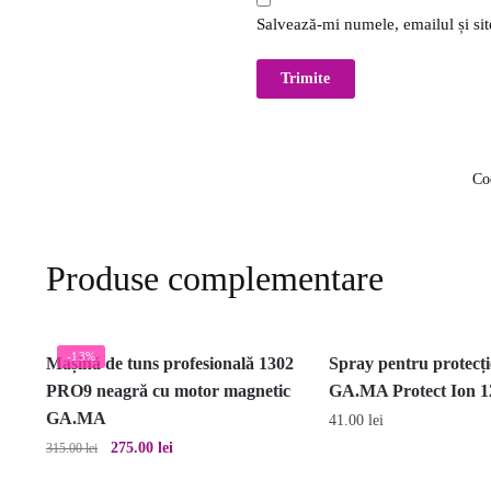
Salvează-mi numele, emailul și sit
Co
Produse complementare
-13%
Mașină de tuns profesională 1302
Spray pentru protecți
PRO9 neagră cu motor magnetic
GA.MA Protect Ion 1
GA.MA
41.00
lei
Prețul
Prețul
275.00
lei
315.00
lei
inițial
curent