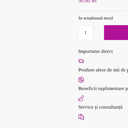
30.00
lei
Se actualizează stocul
Cantitate
Perie
de
păr
Importator direct
rotundă
roșie
Produse alese de mii de 
37
MM
GA.MA
Beneficii suplimentare p
Service și consultanță