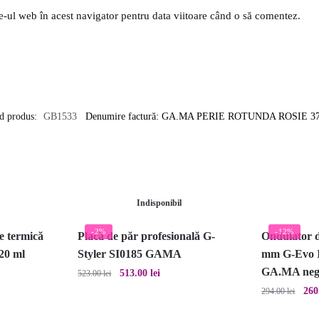
e-ul web în acest navigator pentru data viitoare când o să comentez.
d produs:
GB1533
Denumire factură: GA.MA PERIE ROTUNDA ROSIE 
Indisponibil
-2%
-12%
e termică
Placă de păr profesională G-
Ondulator d
20 ml
Styler SI0185 GAMA
mm G-Evo I
GA.MA neg
Prețul
Prețul
513.00
lei
523.00
lei
inițial
curent
Preț
260
294.00
lei
a
este:
iniț