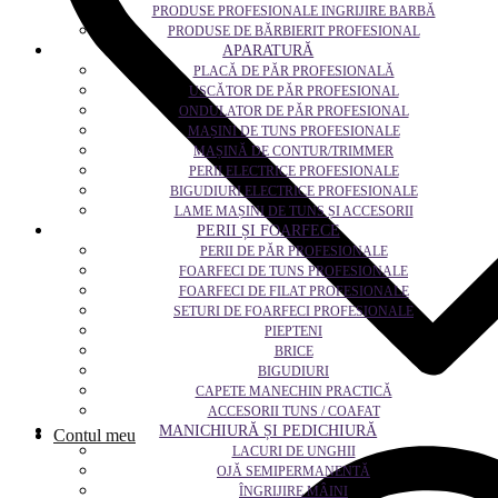
PRODUSE PROFESIONALE INGRIJIRE BARBĂ
PRODUSE DE BĂRBIERIT PROFESIONAL
APARATURĂ
PLACĂ DE PĂR PROFESIONALĂ
USCĂTOR DE PĂR PROFESIONAL
ONDULATOR DE PĂR PROFESIONAL
MAȘINI DE TUNS PROFESIONALE
MAȘINĂ DE CONTUR/TRIMMER
PERII ELECTRICE PROFESIONALE
BIGUDIURI ELECTRICE PROFESIONALE
LAME MAȘINI DE TUNS ȘI ACCESORII
PERII ȘI FOARFECE
PERII DE PĂR PROFESIONALE
FOARFECI DE TUNS PROFESIONALE
FOARFECI DE FILAT PROFESIONALE
SETURI DE FOARFECI PROFESIONALE
PIEPTENI
BRICE
BIGUDIURI
CAPETE MANECHIN PRACTICĂ
ACCESORII TUNS / COAFAT
MANICHIURĂ ȘI PEDICHIURĂ
Contul meu
LACURI DE UNGHII
OJĂ SEMIPERMANENTĂ
ÎNGRIJIRE MÂINI