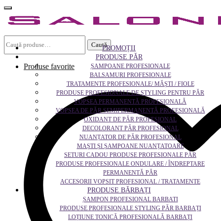
Caută
Caută
după:
PROMOȚII
PRODUSE PĂR
Produse favorite
ȘAMPOANE PROFESIONALE
BALSAMURI PROFESIONALE
TRATAMENTE PROFESIONALE/ MĂȘTI / FIOLE
PRODUSE PROFESIONALE DE STYLING PENTRU PĂR
VOPSEA PERMANENTĂ PROFESIONALĂ
VOPSEA DE PĂR SEMIPERMANENTĂ PROFESIONALĂ
OXIDANT DE PĂR PROFESIONAL
DECOLORANT PĂR PROFESIONAL
NUANȚATOR DE PĂR PROFESIONAL
MAȘTI ȘI ȘAMPOANE NUANȚATOARE
SETURI CADOU PRODUSE PROFESIONALE PĂR
PRODUSE PROFESIONALE ONDULARE / ÎNDREPTARE
PERMANENTĂ PĂR
ACCESORII VOPSIT PROFESIONAL / TRATAMENTE
PRODUSE BĂRBAȚI
ȘAMPON PROFESIONAL BARBATI
PRODUSE PROFESIONALE STYLING PĂR BARBAȚI
LOȚIUNE TONICĂ PROFESIONALĂ BARBAȚI