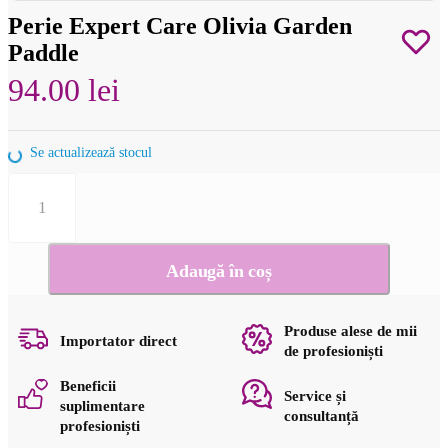
Perie Expert Care Olivia Garden
Paddle
94.00
lei
Se actualizează stocul
Cantitate
Perie
Expert
Care
Olivia
Adaugă în coș
Garden
Paddle
Produse alese de mii
Importator direct
de profesioniști
Beneficii
Service și
suplimentare
consultanță
profesioniști