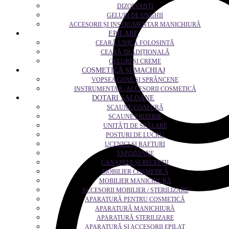
DIZOLVANȚI
GELURI DE UNGHII
ACCESORII ȘI INSTRUMENTAR MANICHIURĂ
EPILARE
CEARĂ UNICĂ FOLOSINTĂ
CEARĂ TRADIȚIONALĂ
GELURI ȘI CREME
COSMETICĂ ȘI MACHIAJ
VOPSEA GENE ȘI SPRÂNCENE
INSTRUMENTAR / ACCESORII COSMETICĂ
DOTARI SALOANE
SCAUNE COAFURĂ
SCAUNE FRIZERIE
UNITĂȚI DE SPĂLARE
POSTURI DE LUCRU
UCENICI ȘI RAFTURI
VAPOZOANE
CANAPELE ȘI RECEPȚII
MOBILIER COSMETICĂ
MOBILIER MANICHIURĂ
ACCESORII MOBILIER / STERILIZARE
APARATURĂ PENTRU COSMETICĂ
APARATURĂ MANICHIURĂ
APARATURĂ STERILIZARE
APARATURĂ ȘI ACCESORII EPILAT