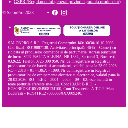
GSPR (Regulamentul general privind siguranța produselor)
© SalonPro 2023
SALONPRO S.R.L. Registrul Comerțului J40/16030/10.10.2006,
Cod fiscal: RO19087130, Activitatea principală: 4645 – Comerț cu
ridicata al produselor cosmetice și de parfumerie. Adresa punctului
de lucru: STR. BALTA ALBINA, NR.133L, Sectorul 3, Bucuresti,
032622, Telefon 0726 398 950, Nr. de inregistrare in Registrul
producatorilor de baterii si acumulatori, valabil pana la 28.02.2026:
RO – 2018 – 01 – B&A – 1090, Nr de inregistrare in Registrul
producatorilor de echipamente electrice si electronice, valabil pana la
20.03.2026: RO – EEE – 3004 – 2025 – 09 – 02, este inclusă în
toate prețurile aferente site-ului. Cont IBAN: B.R.D. -
RO80BRDE410SV84908134100; Cont Trezorerie: A.T.C.P. Mun.
Bucuresti - RO94TREZ7005069XXX009240.