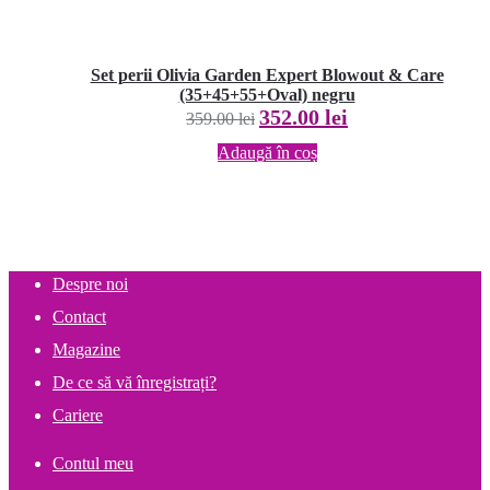
Set perii Olivia Garden Expert Blowout & Care
(35+45+55+Oval) negru
Prețul
Prețul
352.00
lei
359.00
lei
inițial
curent
Adaugă în coș
a
este:
fost:
352.00 lei.
359.00 lei.
Despre noi
Contact
Magazine
De ce să vă înregistrați?
Cariere
Contul meu