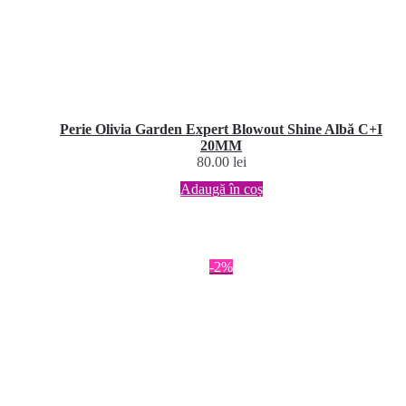
Perie Olivia Garden Expert Blowout Shine Albă C+I
20MM
80.00
lei
Adaugă în coș
-2%