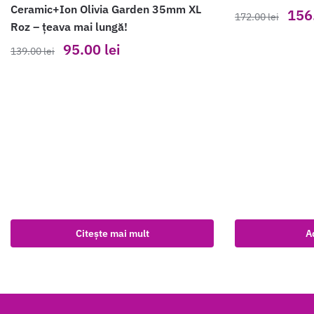
Ceramic+Ion Olivia Garden 35mm XL
Prețu
156
172.00
lei
Roz – țeava mai lungă!
iniția
Prețul
Prețul
95.00
lei
a
139.00
lei
inițial
curent
fost:
a
este:
172.0
fost:
95.00 lei.
139.00 lei.
Citește mai mult
A