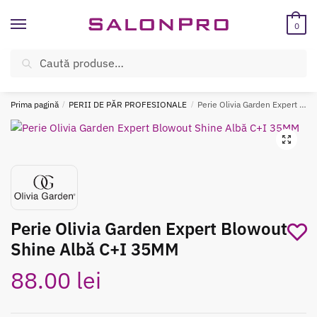
Skip
Skip
to
to
0
navigation
content
Caută
Caută
ÎNREGISTREAZĂ-TE SI BENEFICIEAZĂ DE CADOURI ȘI REDUCERI
după:
SUPLIMENTARE!
Prima pagină
/
PERII DE PĂR PROFESIONALE
/
Perie Olivia Garden Expert Blowout Shine Albă C+I 35MM
Perie Olivia Garden Expert Blowout
Shine Albă C+I 35MM
88.00
lei