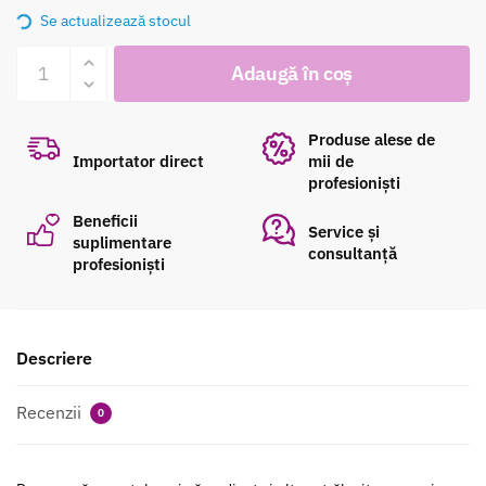
Se actualizează stocul
Cantitate
Adaugă în coș
Perie
Olivia
Garden
Produse alese de
Expert
Importator direct
mii de
profesioniști
Blowout
Shine
Beneficii
Service și
Albă
suplimentare
consultanță
profesioniști
C+I
35MM
Descriere
Recenzii
0