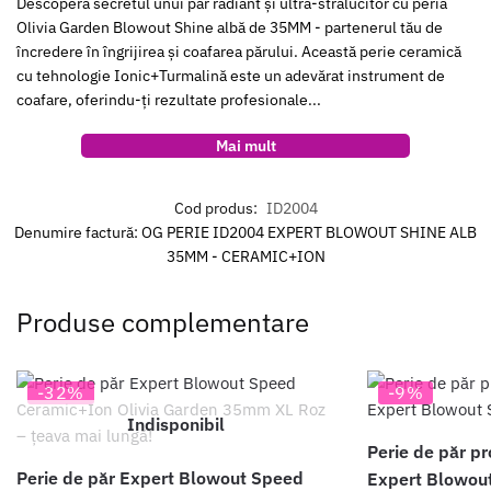
Descoperă secretul unui păr radiant și ultra-strălucitor cu peria
Olivia Garden Blowout Shine albă de 35MM - partenerul tău de
încredere în îngrijirea și coafarea părului. Această perie ceramică
cu tehnologie Ionic+Turmalină este un adevărat instrument de
coafare, oferindu-ți rezultate profesionale...
Mai mult
Cod produs:
ID2004
Denumire factură: OG PERIE ID2004 EXPERT BLOWOUT SHINE ALB
35MM - CERAMIC+ION
Produse complementare
-32%
-9%
Indisponibil
Perie de păr pr
Perie de păr Expert Blowout Speed
Expert Blowou