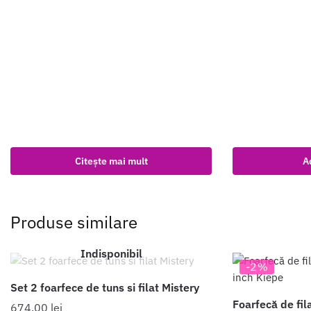
fost:
447.00 lei.
456.00 lei.
Citește mai mult
A
Produse similare
Indisponibil
-2%
Set 2 foarfece de tuns si filat Mistery
Foarfecă de fila
674.00
lei