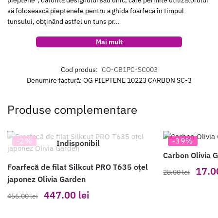
să folosească pieptenele pentru a ghida foarfeca în timpul
tunsului, obținând astfel un tuns pr...
Mai mult
Cod produs:
CO-CB1PC-SC003
Denumire factură: OG PIEPTENE 10223 CARBON SC-3
Produse complementare
-2%
-39%
Indisponibil
Carbon Olivia 
Foarfecă de filat Silkcut PRO T635 oțel
Prețul
17.
28.00
lei
japonez Olivia Garden
inițial
Prețul
Prețul
447.00
lei
a
456.00
lei
inițial
curent
fost:
a
este:
28.00 