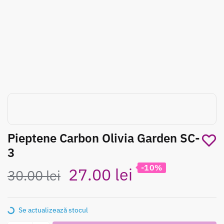
Pieptene Carbon Olivia Garden SC-
3
-10%
Prețul
Prețul
27.00
lei
30.00
lei
inițial
curent
Se actualizează stocul
a
este: