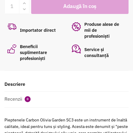
Cantitate
Adaugă în coș
Pieptene
fost:
27.00 lei.
Carbon
Olivia
Produse alese de
30.00 lei.
Garden
Importator direct
mii de
profesioniști
SC-
3
Beneficii
Service și
suplimentare
consultanță
profesioniști
Descriere
Recenzii
0
Pieptenele Carbon Olivia Garden SC3 este un instrument de înaltă
calitate, ideal pentru tuns și styling. Acesta este denumit și "peste
pieptene", datorită designului său unic, care permite utilizatorului