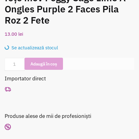
Ongles Purple 2 Faces Pila
Roz 2 Fete
13.00
lei
Se actualizează stocul
Cantitate
Adaugă în coș
Pila
pentru
Importator direct
unghii
cu
două
fețe
mov
Produse alese de mii de profesioniști
Peggy
Sage
Lime