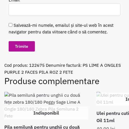
Salvează-mi numele, emailul și site-ul web în acest
navigator pentru data viitoare când o să comentez.
Cod produs:
122675
Denumire factură: PS LIME A ONGLES
PURPLE 2 FACES PILA ROZ 2 FETE
Produse complementare
I
Indisponibil
Ulei pentru cut
Oil 11ml
Pila semilună pentru unghii cu două
40.00
lei