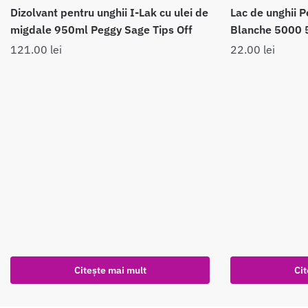
Dizolvant pentru unghii I-Lak cu ulei de
Lac de unghii 
migdale 950ml Peggy Sage Tips Off
Blanche 5000 
121.00
lei
22.00
lei
Citește mai mult
Cit