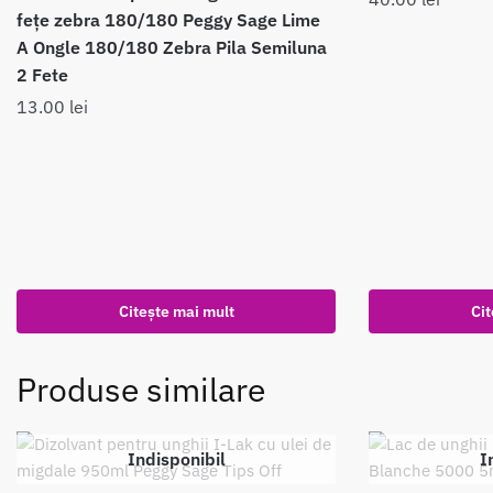
fețe zebra 180/180 Peggy Sage Lime
A Ongle 180/180 Zebra Pila Semiluna
2 Fete
13.00
lei
Citește mai mult
Cit
Produse similare
Indisponibil
I