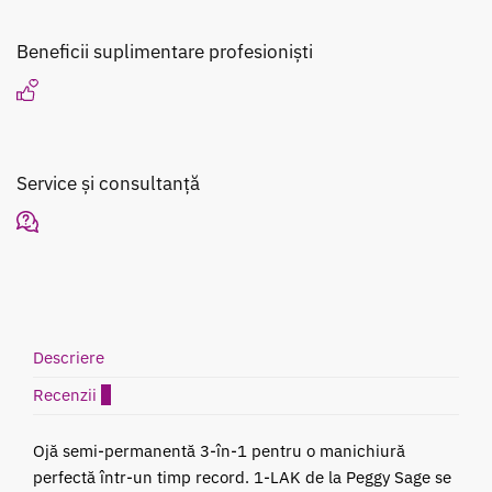
A
Ongles
Beneficii suplimentare profesioniști
Purple
2
Faces
Pila
Roz
Service și consultanță
2
Fete
Descriere
Recenzii
0
Ojă semi-permanentă 3-în-1 pentru o manichiură
perfectă într-un timp record. 1-LAK de la Peggy Sage se