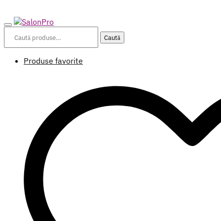
Caută
Caută
după:
Produse favorite