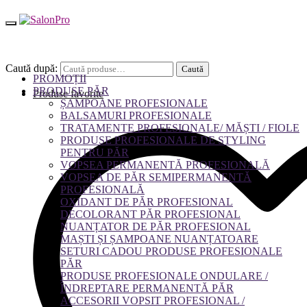
Caută după:
Caută
PROMOȚII
PRODUSE PĂR
Produse favorite
ȘAMPOANE PROFESIONALE
BALSAMURI PROFESIONALE
TRATAMENTE PROFESIONALE/ MĂȘTI / FIOLE
PRODUSE PROFESIONALE DE STYLING
PENTRU PĂR
VOPSEA PERMANENTĂ PROFESIONALĂ
VOPSEA DE PĂR SEMIPERMANENTĂ
PROFESIONALĂ
OXIDANT DE PĂR PROFESIONAL
DECOLORANT PĂR PROFESIONAL
NUANȚATOR DE PĂR PROFESIONAL
MAȘTI ȘI ȘAMPOANE NUANȚATOARE
SETURI CADOU PRODUSE PROFESIONALE
PĂR
PRODUSE PROFESIONALE ONDULARE /
ÎNDREPTARE PERMANENTĂ PĂR
ACCESORII VOPSIT PROFESIONAL /