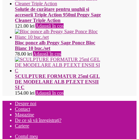
Soluție de curățare pentru unghii și
accesorii Triple Action 950ml Peggy Sage
Cleaner Triple Action
121.00
lei
Adaugă în coș
Bloc ponce alb Peggy Sage Ponce Bloc
Blanc 10 buc./set
78.00
lei
Adaugă în coș
SCULPTURE FORMATUR 25ml GEL
DE MODELARE ALB PT.EXT ENSII
SI C
154.00
lei
Adaugă în coș
Despre noi
Contact
Magazine
De ce să vă înregistrați?
Cariere
Contul meu