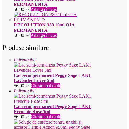
PERMANENTA
50.00
lei
Adaugă în coș
RECOLUTION 389 10ml OJA
PERMANENTA
50.00
lei
Adaugă în coș
Produse similare
Indisponibil
Lac semi-permanent Peggy Sage LAK1
Lavender Lover 5ml
56.00
lei
Citește mai mult
Indisponibil
Lac semi-permanent Peggy Sage LAK1
Frenchie Rose 5ml
56.00
lei
Citește mai mult