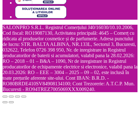
SALONPRO S.R.L. Registrul Comerțului J40/16030/10.10.2006,
Cod fiscal: RO19087130, Activitatea principală: 4645 – Comerț cu
ridicata al produselor cosmetice și de parfumerie. Adresa punctului
de lucru: STR. BALTA ALBINA, NR.133L, Sectorul 3, Bucuresti,
032622, Telefon 0726 398 950, Nr. de inregistrare in Registrul
producatorilor de baterii si acumulatori, valabil pana la 28.02.2026:
RO – 2018 – 01 – B&A – 1090, Nr de inregistrare in Registrul
producatorilor de echipamente electrice si electronice, valabil pana la
20.03.2026: RO – EEE – 3004 – 2025 – 09 – 02, este inclusă în
toate prețurile aferente site-ului. Cont IBAN: B.R.D. -
RO80BRDE410SV84908134100; Cont Trezorerie: A.T.C.P. Mun.
Bucuresti - RO94TREZ7005069XXX009240.