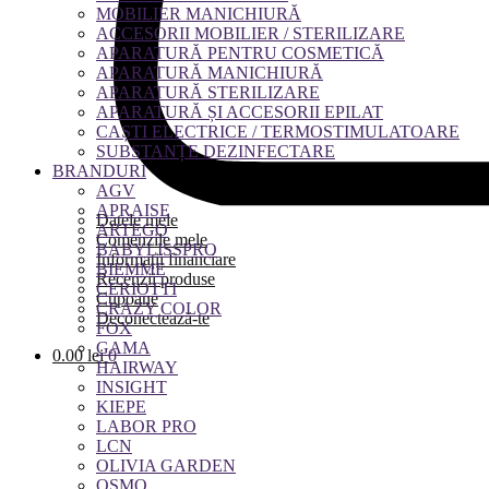
MOBILIER MANICHIURĂ
ACCESORII MOBILIER / STERILIZARE
APARATURĂ PENTRU COSMETICĂ
APARATURĂ MANICHIURĂ
APARATURĂ STERILIZARE
APARATURĂ ȘI ACCESORII EPILAT
CAȘTI ELECTRICE / TERMOSTIMULATOARE
SUBSTANȚE DEZINFECTARE
BRANDURI
AGV
APRAISE
Datele mele
ARTEGO
Comenzile mele
BABYLISSPRO
Informații financiare
BIEMME
Recenzii produse
CERIOTTI
Cupoane
CRAZY COLOR
Deconectează-te
FOX
GAMA
0.00
lei
0
HAIRWAY
INSIGHT
KIEPE
LABOR PRO
LCN
OLIVIA GARDEN
OSMO