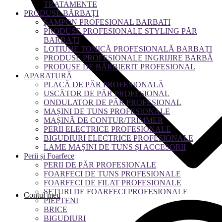
TRATAMENTE
PRODUSE BĂRBAȚI
ȘAMPON PROFESIONAL BARBATI
PRODUSE PROFESIONALE STYLING PĂR
BARBAȚI
LOȚIUNE TONICĂ PROFESIONALĂ BARBAȚI
PRODUSE PROFESIONALE INGRIJIRE BARBĂ
PRODUSE DE BĂRBIERIT PROFESIONAL
APARATURĂ
PLACĂ DE PĂR PROFESIONALĂ
USCĂTOR DE PĂR PROFESIONAL
ONDULATOR DE PĂR PROFESIONAL
MAȘINI DE TUNS PROFESIONALE
MAȘINĂ DE CONTUR/TRIMMER
PERII ELECTRICE PROFESIONALE
BIGUDIURI ELECTRICE PROFESIONALE
LAME MAȘINI DE TUNS ȘI ACCESORII
Perii și Foarfece
PERII DE PĂR PROFESIONALE
FOARFECI DE TUNS PROFESIONALE
FOARFECI DE FILAT PROFESIONALE
SETURI DE FOARFECI PROFESIONALE
Contul meu
PIEPTENI
BRICE
BIGUDIURI