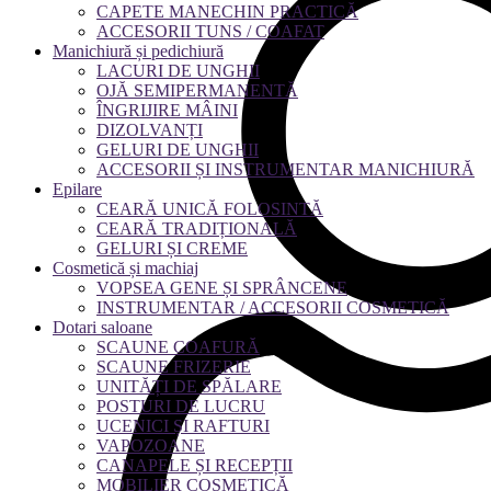
CAPETE MANECHIN PRACTICĂ
ACCESORII TUNS / COAFAT
Manichiură și pedichiură
LACURI DE UNGHII
OJĂ SEMIPERMANENTĂ
ÎNGRIJIRE MÂINI
DIZOLVANȚI
GELURI DE UNGHII
ACCESORII ȘI INSTRUMENTAR MANICHIURĂ
Epilare
CEARĂ UNICĂ FOLOSINTĂ
CEARĂ TRADIȚIONALĂ
GELURI ȘI CREME
Cosmetică și machiaj
VOPSEA GENE ȘI SPRÂNCENE
INSTRUMENTAR / ACCESORII COSMETICĂ
Dotari saloane
SCAUNE COAFURĂ
SCAUNE FRIZERIE
UNITĂȚI DE SPĂLARE
POSTURI DE LUCRU
UCENICI ȘI RAFTURI
VAPOZOANE
CANAPELE ȘI RECEPȚII
MOBILIER COSMETICĂ