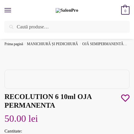
Skip
Skip
to
to
0
navigation
content
Caută
Caută
ÎNREGISTREAZĂ-TE SI BENEFICIEAZĂ DE CADOURI ȘI REDUCERI
după:
SUPLIMENTARE!
⚡
Prima pagină
/
MANICHIURĂ ȘI PEDICHIURĂ
/
OJĂ SEMIPERMANENTĂ
REC
RECOLUTION 6 10ml OJA
PERMANENTA
50.00
lei
Cantitate: