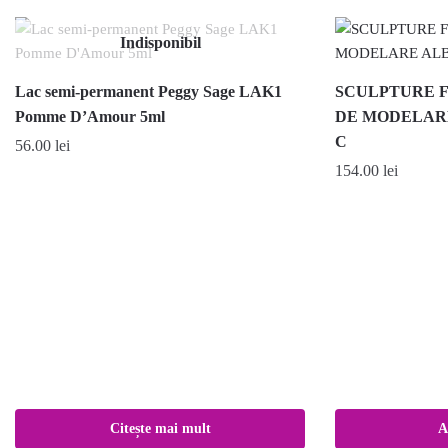
Indisponibil
Lac semi-permanent Peggy Sage LAK1
SCULPTURE F
Pomme D’Amour 5ml
DE MODELARE 
C
56.00
lei
154.00
lei
Citește mai mult
A