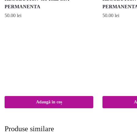
PERMANENTA
PERMANENT
50.00
lei
50.00
lei
Adaugă în coș
A
Produse similare