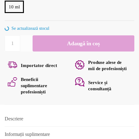
10 ml
Se actualizează stocul
Cantitate
Adaugă în coș
RECOLUTION
6
10ml
Produse alese de
Importator direct
OJA
mii de profesioniști
PERMANENTA
Beneficii
Service și
suplimentare
consultanță
profesioniști
Descriere
Informații suplimentare