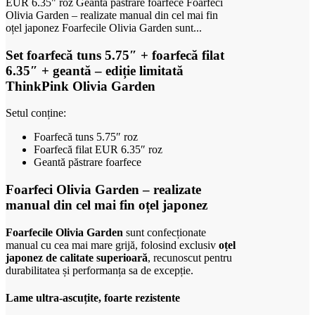
EUR 6.35" roz Geantă păstrare foarfece Foarfeci
Olivia Garden – realizate manual din cel mai fin
oțel japonez Foarfecile Olivia Garden sunt...
Set foarfecă tuns 5.75″ + foarfecă filat
6.35″ + geantă – ediție limitată
ThinkPink Olivia Garden
Setul conține:
Foarfecă tuns 5.75″ roz
Foarfecă filat EUR 6.35″ roz
Geantă păstrare foarfece
Foarfeci Olivia Garden – realizate
manual din cel mai fin oțel japonez
Foarfecile Olivia Garden
sunt confecționate
manual cu cea mai mare grijă, folosind exclusiv
oțel
japonez de calitate superioară
, recunoscut pentru
durabilitatea și performanța sa de excepție.
Lame ultra-ascuțite, foarte rezistente