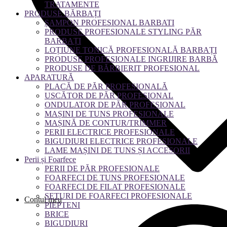
TRATAMENTE
PRODUSE BĂRBAȚI
ȘAMPON PROFESIONAL BARBATI
PRODUSE PROFESIONALE STYLING PĂR
BARBAȚI
LOȚIUNE TONICĂ PROFESIONALĂ BARBAȚI
PRODUSE PROFESIONALE INGRIJIRE BARBĂ
PRODUSE DE BĂRBIERIT PROFESIONAL
APARATURĂ
PLACĂ DE PĂR PROFESIONALĂ
USCĂTOR DE PĂR PROFESIONAL
ONDULATOR DE PĂR PROFESIONAL
MAȘINI DE TUNS PROFESIONALE
MAȘINĂ DE CONTUR/TRIMMER
PERII ELECTRICE PROFESIONALE
BIGUDIURI ELECTRICE PROFESIONALE
LAME MAȘINI DE TUNS ȘI ACCESORII
Perii și Foarfece
PERII DE PĂR PROFESIONALE
FOARFECI DE TUNS PROFESIONALE
FOARFECI DE FILAT PROFESIONALE
SETURI DE FOARFECI PROFESIONALE
Contul meu
PIEPTENI
BRICE
BIGUDIURI