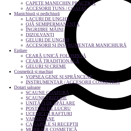
CAPETE MANECHIN PRACTICĂ
ACCESORII TUNS / COAFAT
Manichiură și pedichiură
LACURI DE UNGHII
OJĂ SEMIPERMANENTĂ
ÎNGRIJIRE MÂINI
DIZOLVANȚI
GELURI DE UNGHII
ACCESORII ȘI INSTRUMENTAR MANICHIURĂ
Epilare
CEARĂ UNICĂ FOLOSINTĂ
CEARĂ TRADIȚIONALĂ
GELURI ȘI CREME
Cosmetică și machiaj
VOPSEA GENE ȘI SPRÂNCENE
INSTRUMENTAR / ACCESORII COSMETICĂ
Dotari saloane
SCAUNE COAFURĂ
SCAUNE FRIZERIE
UNITĂȚI DE SPĂLARE
POSTURI DE LUCRU
UCENICI ȘI RAFTURI
VAPOZOANE
CANAPELE ȘI RECEPȚII
MOBILIER COSMETICĂ