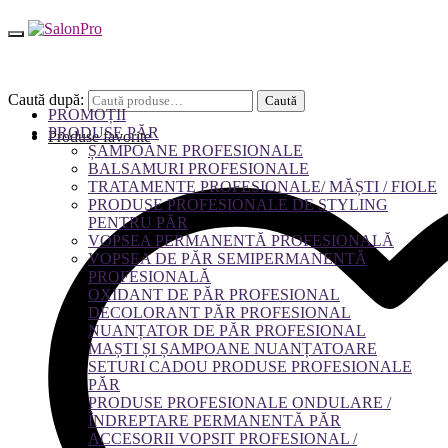
Caută după:
Caută
PROMOȚII
PRODUSE PĂR
Produse favorite
ȘAMPOANE PROFESIONALE
BALSAMURI PROFESIONALE
TRATAMENTE PROFESIONALE/ MĂȘTI / FIOLE
PRODUSE PROFESIONALE DE STYLING
PENTRU PĂR
VOPSEA PERMANENTĂ PROFESIONALĂ
VOPSEA DE PĂR SEMIPERMANENTĂ
PROFESIONALĂ
OXIDANT DE PĂR PROFESIONAL
DECOLORANT PĂR PROFESIONAL
NUANȚATOR DE PĂR PROFESIONAL
MAȘTI ȘI ȘAMPOANE NUANȚATOARE
SETURI CADOU PRODUSE PROFESIONALE
PĂR
PRODUSE PROFESIONALE ONDULARE /
ÎNDREPTARE PERMANENTĂ PĂR
ACCESORII VOPSIT PROFESIONAL /