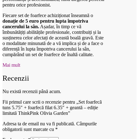
pentru orice profesionist.
Fiecare set de foarfece achiziționat înseamnă o
donație de 5 euro pentru lupta împotriva
cancerului la sân.
Așadar, în timp ce vă
îmbunătățiți abilitățile profesionale, contribuiți și la
susținerea celor afectați de această boală gravă. Este
o modalitate minunată de a vă implica și de a face o
diferență în lupta împotriva cancerului la sân,
cumpărând un set de foarfece de înaltă calitate.
Mai mult
Recenzii
Nu există recenzii până acum.
Fii primul care scrii o recenzie pentru „Set foarfecă
tuns 5.75″ + foarfecă filat 6.35″ + geantă – ediție
limitată ThinkPink Olivia Garden”
Adresa ta de email nu va fi publicată.
Câmpurile
obligatorii sunt marcate cu
*