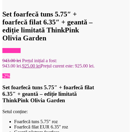
Set foarfecă tuns 5.75″ +
foarfecă filat 6.35″ + geantă –
ediție limitată ThinkPink
Olivia Garden
Reduceri!
943.00
lei
Prețul inițial a fost:
943.00 lei.
925.00
lei
Prețul curent este: 925.00 lei.
-2%
Set foarfecă tuns 5.75″ + foarfecă filat
6.35″ + geantă – ediție limitată
ThinkPink Olivia Garden
Setul conține:
Foarfecă tuns 5.75″ roz
Foarfecă filat EUR 6.35″ roz