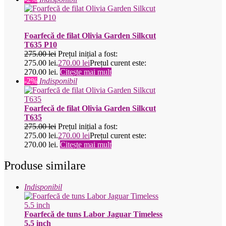
Foarfecă de filat Olivia Garden Silkcut
T635 P10
275.00
lei
Prețul inițial a fost:
275.00 lei.
270.00
lei
Prețul curent este:
270.00 lei.
Citește mai mult
-2%
Indisponibil
Foarfecă de filat Olivia Garden Silkcut
T635
275.00
lei
Prețul inițial a fost:
275.00 lei.
270.00
lei
Prețul curent este:
270.00 lei.
Citește mai mult
Produse similare
Indisponibil
Foarfecă de tuns Labor Jaguar Timeless
5.5 inch