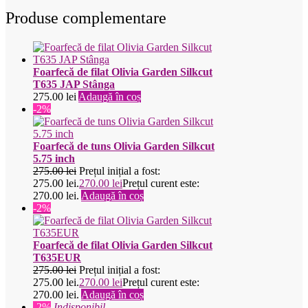
Produse complementare
Foarfecă de filat Olivia Garden Silkcut
T635 JAP Stânga
275.00
lei
Adaugă în coș
-2%
Foarfecă de tuns Olivia Garden Silkcut
5.75 inch
275.00
lei
Prețul inițial a fost:
275.00 lei.
270.00
lei
Prețul curent este:
270.00 lei.
Adaugă în coș
-2%
Foarfecă de filat Olivia Garden Silkcut
T635EUR
275.00
lei
Prețul inițial a fost:
275.00 lei.
270.00
lei
Prețul curent este:
270.00 lei.
Adaugă în coș
-2%
Indisponibil