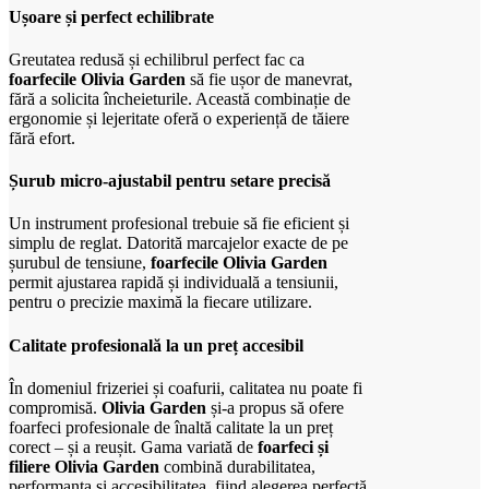
Ușoare și perfect echilibrate
Greutatea redusă și echilibrul perfect fac ca
foarfecile Olivia Garden
să fie ușor de manevrat,
fără a solicita încheieturile. Această combinație de
ergonomie și lejeritate oferă o experiență de tăiere
fără efort.
Șurub micro-ajustabil pentru setare precisă
Un instrument profesional trebuie să fie eficient și
simplu de reglat. Datorită marcajelor exacte de pe
șurubul de tensiune,
foarfecile Olivia Garden
permit ajustarea rapidă și individuală a tensiunii,
pentru o precizie maximă la fiecare utilizare.
Calitate profesională la un preț accesibil
În domeniul frizeriei și coafurii, calitatea nu poate fi
compromisă.
Olivia Garden
și-a propus să ofere
foarfeci profesionale de înaltă calitate la un preț
corect – și a reușit. Gama variată de
foarfeci și
filiere Olivia Garden
combină durabilitatea,
performanța și accesibilitatea, fiind alegerea perfectă