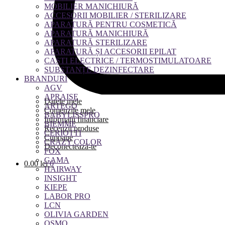
MOBILIER MANICHIURĂ
ACCESORII MOBILIER / STERILIZARE
APARATURĂ PENTRU COSMETICĂ
APARATURĂ MANICHIURĂ
APARATURĂ STERILIZARE
APARATURĂ ȘI ACCESORII EPILAT
CAȘTI ELECTRICE / TERMOSTIMULATOARE
SUBSTANȚE DEZINFECTARE
BRANDURI
AGV
APRAISE
Datele mele
ARTEGO
Comenzile mele
BABYLISSPRO
Informații financiare
BIEMME
Recenzii produse
CERIOTTI
Cupoane
CRAZY COLOR
Deconectează-te
FOX
GAMA
0.00
lei
0
HAIRWAY
INSIGHT
KIEPE
LABOR PRO
LCN
OLIVIA GARDEN
OSMO