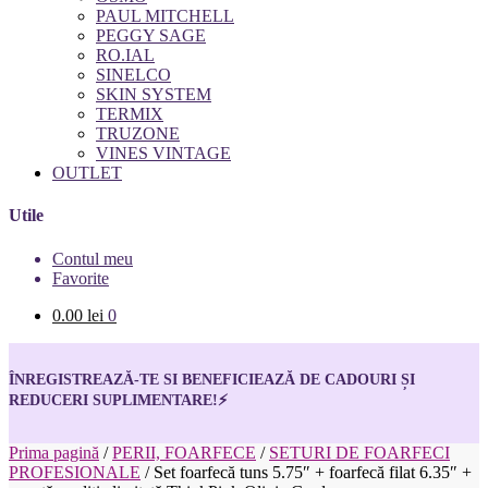
PAUL MITCHELL
PEGGY SAGE
RO.IAL
SINELCO
SKIN SYSTEM
TERMIX
TRUZONE
VINES VINTAGE
OUTLET
Utile
Contul meu
Favorite
0.00
lei
0
ÎNREGISTREAZĂ-TE SI BENEFICIEAZĂ DE CADOURI ȘI
REDUCERI SUPLIMENTARE!
⚡
Prima pagină
/
PERII, FOARFECE
/
SETURI DE FOARFECI
PROFESIONALE
/
Set foarfecă tuns 5.75″ + foarfecă filat 6.35″ +