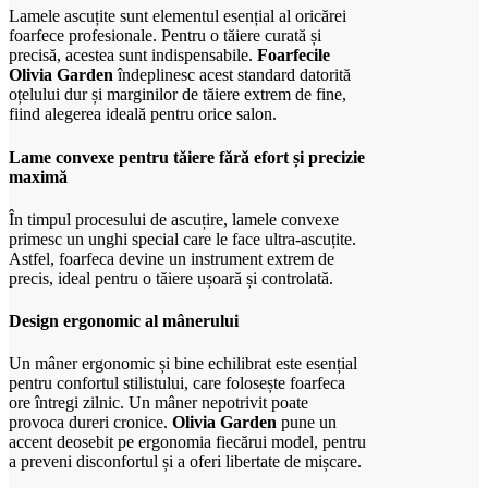
Lamele ascuțite sunt elementul esențial al oricărei
foarfece profesionale. Pentru o tăiere curată și
precisă, acestea sunt indispensabile.
Foarfecile
Olivia Garden
îndeplinesc acest standard datorită
oțelului dur și marginilor de tăiere extrem de fine,
fiind alegerea ideală pentru orice salon.
Lame convexe pentru tăiere fără efort și precizie
maximă
În timpul procesului de ascuțire, lamele convexe
primesc un unghi special care le face ultra-ascuțite.
Astfel, foarfeca devine un instrument extrem de
precis, ideal pentru o tăiere ușoară și controlată.
Design ergonomic al mânerului
Un mâner ergonomic și bine echilibrat este esențial
pentru confortul stilistului, care folosește foarfeca
ore întregi zilnic. Un mâner nepotrivit poate
provoca dureri cronice.
Olivia Garden
pune un
accent deosebit pe ergonomia fiecărui model, pentru
a preveni disconfortul și a oferi libertate de mișcare.