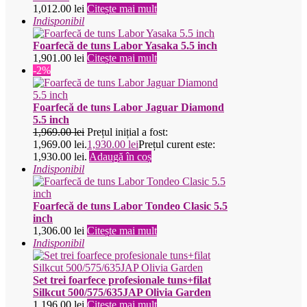
1,012.00
lei
Citește mai mult
Indisponibil
Foarfecă de tuns Labor Yasaka 5.5 inch
1,901.00
lei
Citește mai mult
-2%
Foarfecă de tuns Labor Jaguar Diamond
5.5 inch
1,969.00
lei
Prețul inițial a fost:
1,969.00 lei.
1,930.00
lei
Prețul curent este:
1,930.00 lei.
Adaugă în coș
Indisponibil
Foarfecă de tuns Labor Tondeo Clasic 5.5
inch
1,306.00
lei
Citește mai mult
Indisponibil
Set trei foarfece profesionale tuns+filat
Silkcut 500/575/635JAP Olivia Garden
1,196.00
lei
Citește mai mult