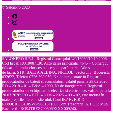
© SalonPro 2023
SALONPRO S.R.L. Registrul Comerțului J40/16030/10.10.2006,
Cod fiscal: RO19087130, Activitatea principală: 4645 – Comerț cu
ridicata al produselor cosmetice și de parfumerie. Adresa punctului
de lucru: STR. BALTA ALBINA, NR.133L, Sectorul 3, Bucuresti,
032622, Telefon 0726 398 950, Nr. de inregistrare in Registrul
producatorilor de baterii si acumulatori, valabil pana la 28.02.2026:
RO – 2018 – 01 – B&A – 1090, Nr de inregistrare in Registrul
producatorilor de echipamente electrice si electronice, valabil pana la
20.03.2026: RO – EEE – 3004 – 2025 – 09 – 02, este inclusă în
toate prețurile aferente site-ului. Cont IBAN: B.R.D. -
RO80BRDE410SV84908134100; Cont Trezorerie: A.T.C.P. Mun.
Bucuresti - RO94TREZ7005069XXX009240.