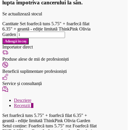
lupta împotriva cancerului la sân.
Se actualizează stocul
Cantitate Set foarfecă tuns 5.75" + foarfecă filat
6.35" + geantă - ediție limitată ThinkPink Olivia
Garden
Adaugă în coș
Importator direct
Produse alese de mii de profesioniști
Beneficii suplimentare profesioniști
Service și consultanță
Descriere
Recenzii
0
Set foarfecă tuns 5.75" + foarfecă filat 6.35" +
geantă - ediție limitată ThinkPink Olivia Garden
Setul conține: Foarfecă tuns 5.75" roz Foarfecă filat