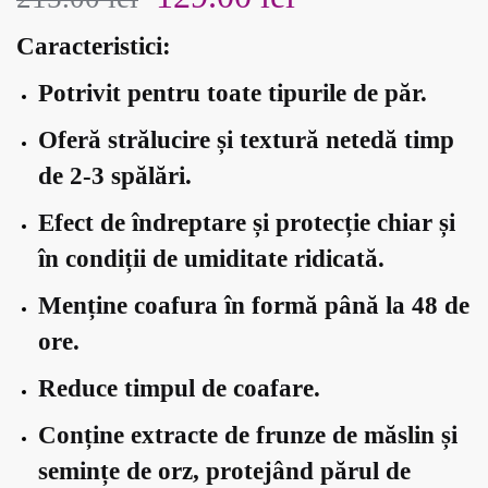
inițial
curent
Caracteristici:
Potrivit pentru toate tipurile de păr.
a
este:
Oferă strălucire și textură netedă timp
fost:
129.00 lei.
de 2-3 spălări.
215.00 lei.
Efect de îndreptare și protecție chiar și
în condiții de umiditate ridicată.
Menține coafura în formă până la 48 de
ore.
Reduce timpul de coafare.
Conține extracte de frunze de măslin și
semințe de orz, protejând părul de