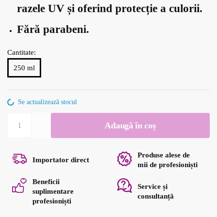
razele UV și oferind protecție a culorii.
Fără parabeni.
Cantitate:
250 ml
Se actualizează stocul
Cantitate
Adaugă în coș
Tratament
anti-
electrizare
Produse alese de
Importator direct
Artego
mii de profesioniști
Touch
Beneficii
Service și
Forever
suplimentare
consultanță
Smooth
profesioniști
250