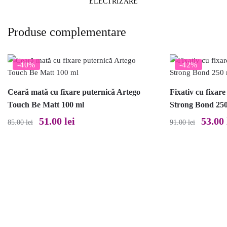
ELECTRIZARE
Produse complementare
-40%
-42%
Ceară mată cu fixare puternică Artego
Fixativ cu fixar
Touch Be Matt 100 ml
Strong Bond 25
Prețul
Prețul
Prețul
51.00
lei
53.00
85.00
lei
91.00
lei
inițial
curent
inițial
a
este:
a
fost:
51.00 lei.
fost:
85.00 lei.
91.00 le