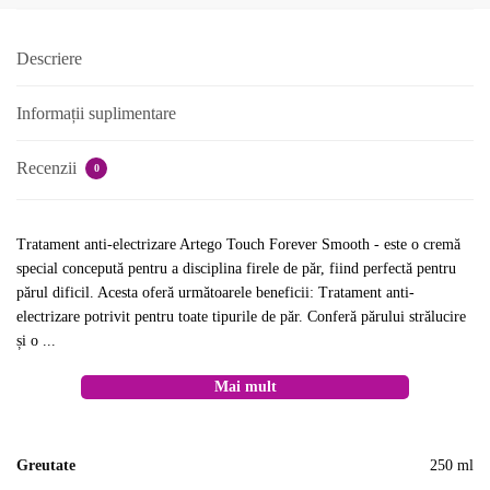
ml
Descriere
Informații suplimentare
Recenzii
0
Tratament anti-electrizare Artego Touch Forever Smooth - este o cremă
special concepută pentru a disciplina firele de păr, fiind perfectă pentru
părul dificil. Acesta oferă următoarele beneficii: Tratament anti-
electrizare potrivit pentru toate tipurile de păr. Conferă părului strălucire
și o ...
Mai mult
Greutate
250 ml