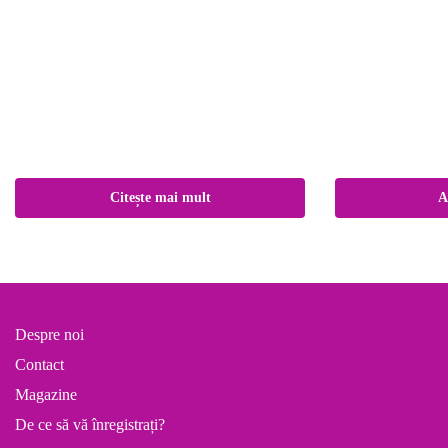
Citește mai mult
A
Despre noi
Contact
Magazine
De ce să vă înregistrați?