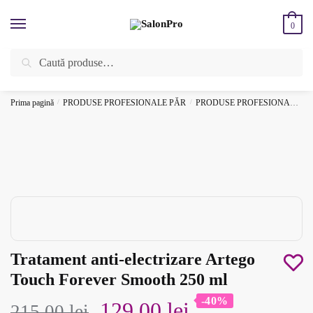
Skip
Skip
to
to
0
navigation
content
Caută
Caută
ÎNREGISTREAZĂ-TE SI BENEFICIEAZĂ DE CADOURI ȘI REDUCERI
după:
SUPLIMENTARE!
⚡
Prima pagină
/
PRODUSE PROFESIONALE PĂR
/
PRODUSE PROFESIONALE DE STYLING PENTRU PĂR
Tratament anti-electrizare Artego
Touch Forever Smooth 250 ml
-40%
Prețul
Prețul
129.00
lei
215.00
lei