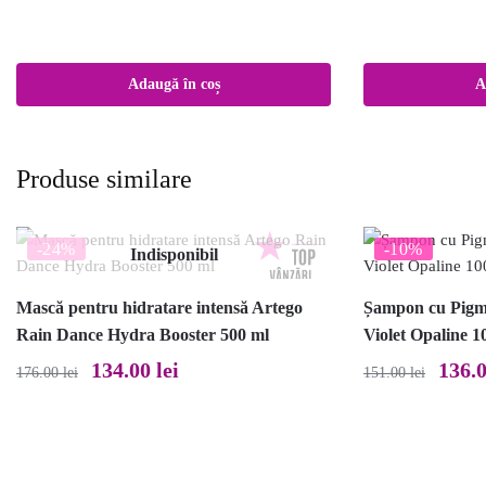
Adaugă în coș
A
Produse similare
-24%
-10%
Indisponibil
Mască pentru hidratare intensă Artego
Șampon cu Pigme
Rain Dance Hydra Booster 500 ml
Violet Opaline 1
Prețul
Prețul
Prețul
134.00
lei
136.
176.00
lei
151.00
lei
inițial
curent
inițial
a
este:
a
fost:
134.00 lei.
fost:
176.00 lei.
151.00 