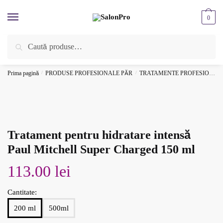
Skip to navigation
Skip to content
0
Caută după:
Caută
ÎNREGISTREAZĂ-TE SI BENEFICIEAZĂ DE CADOURI ȘI REDUCERI
SUPLIMENTARE!
Prima pagină
/
PRODUSE PROFESIONALE PĂR
/
TRATAMENTE PROFESIONALE/ MĂȘTI / FIOLE
Tratament pentru hidratare intensă
Paul Mitchell Super Charged 150 ml
113.00
lei
Cantitate:
200 ml
500ml