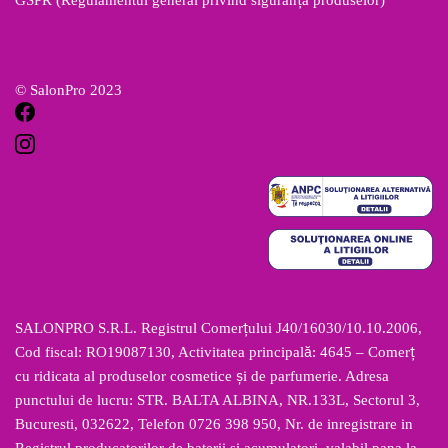
GSPR (Regulamentul general privind siguranța produselor)
© SalonPro 2023
SALONPRO S.R.L. Registrul Comerțului J40/16030/10.10.2006,
Cod fiscal: RO19087130, Activitatea principală: 4645 – Comerț
cu ridicata al produselor cosmetice și de parfumerie. Adresa
punctului de lucru: STR. BALTA ALBINA, NR.133L, Sectorul 3,
Bucuresti, 032622, Telefon 0726 398 950, Nr. de inregistrare in