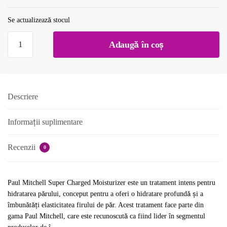
Se actualizează stocul
Cantitate
Adaugă în coș
Tratament
pentru
hidratare
intensă
Descriere
Paul
Mitchell
Informații suplimentare
Super
Charged
150 ml
Recenzii
0
Paul Mitchell Super Charged Moisturizer este un tratament intens pentru
hidratarea părului, conceput pentru a oferi o hidratare profundă și a
îmbunătăți elasticitatea firului de păr. Acest tratament face parte din
gama Paul Mitchell, care este recunoscută ca fiind lider în segmentul