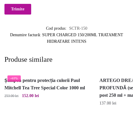
Cod produs:
SCTR-150
Denumire factură: SUPER CHARGED 150/200ML TRATAMENT
HIDRATARE INTENS
Produse similare
Indisponibil
-40%
Șampon pentru protecția culorii Paul
ARTEGO DRE
Mitchell Tea Tree Special Color 1000 ml
PROFUNDĂ (set 
post 250 ml + m
Prețul inițial a fost: 253.00 lei.
152.00
lei
Prețul curent este: 152.00 lei.
253.00
lei
137.00
lei