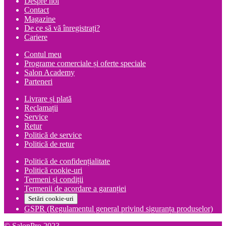
Despre noi
a
este:
Contact
fost:
461.00 lei.
Magazine
505.00 lei.
De ce să vă înregistrați?
Cariere
Contul meu
Programe comerciale și oferte speciale
Salon Academy
Parteneri
Livrare și plată
Reclamații
Service
Retur
Politică de service
Politică de retur
Politică de confidențialitate
Politică cookie-uri
Termeni și condiții
Termenii de acordare a garanției
Setări cookie-uri
GSPR (Regulamentul general privind siguranța produselor)
© SalonPro 2023