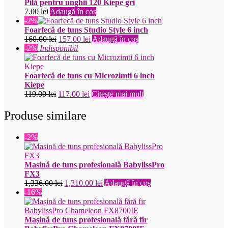
a
este:
Pilă pentru unghii 120 Kiepe gri
fost:
175.00 lei.
7.00
lei
Adaugă în coș
189.00 lei.
-2%
Foarfecă de tuns Studio Style 6 inch
Prețul
Prețul
160.00
lei
157.00
lei
Adaugă în coș
inițial
curent
-2%
Indisponibil
a
este:
fost:
157.00 lei.
160.00 lei.
Foarfecă de tuns cu Microzimti 6 inch
Kiepe
Prețul
Prețul
119.00
lei
117.00
lei
Citește mai mult
inițial
curent
a
este:
Produse similare
fost:
117.00 lei.
119.00 lei.
-2%
Masină de tuns profesională BabylissPro
FX3
Prețul
Prețul
1,336.00
lei
1,310.00
lei
Adaugă în coș
inițial
curent
-16%
a
este:
fost:
1,310.00 lei.
1,336.00 lei.
Mașină de tuns profesională fără fir