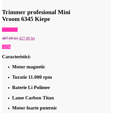
Trimmer profesional Mini
Vroom 6345 Kiepe
Reduceri!
Prețul
Prețul
487.00
lei
427.00
lei
inițial
curent
-12%
a
este:
fost:
427.00 lei.
Caracteristici:
487.00 lei.
Motor magnetic
Turatie 11.000 rpm
Baterie Li Polimer
Lame Carbon Titan
Motor foarte puternic