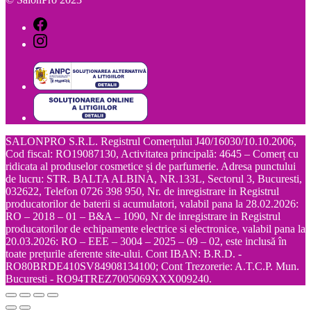
SALONPRO S.R.L. Registrul Comerțului J40/16030/10.10.2006,
Cod fiscal: RO19087130, Activitatea principală: 4645 – Comerț cu
ridicata al produselor cosmetice și de parfumerie. Adresa punctului
de lucru: STR. BALTA ALBINA, NR.133L, Sectorul 3, Bucuresti,
032622, Telefon 0726 398 950, Nr. de inregistrare in Registrul
producatorilor de baterii si acumulatori, valabil pana la 28.02.2026:
RO – 2018 – 01 – B&A – 1090, Nr de inregistrare in Registrul
producatorilor de echipamente electrice si electronice, valabil pana la
20.03.2026: RO – EEE – 3004 – 2025 – 09 – 02, este inclusă în
toate prețurile aferente site-ului. Cont IBAN: B.R.D. -
RO80BRDE410SV84908134100; Cont Trezorerie: A.T.C.P. Mun.
Bucuresti - RO94TREZ7005069XXX009240.