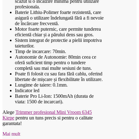
scazut si o incalzire minima pentru utilizare
profesionala.
Baterie Lithiu-Polimer foarte rezistentă, care
asigură o utilizare îndelungată fără a fi nevoie
de încărcare frecventă.
Motor foarte puternic, care permite tunderea
eficientă chiar și a părului dens sau gros.
Sistem integrat de protectie a pielii impotriva
taieturilor.
Timp de incarcare: 70min.
Autonomie de Autonomie: 80min ceea ce
oferă suficient timp pentru o tundere
completă sau mai multe sesiuni de tuns.
Poate fi folosit cu sau fara fără cablu, oferind
libertate de mișcare și flexibilitate în utilizare.
Lungime de taiere: 0.1mm.
Indicator led
Baterie Pro Li-Ion: 1500mAh (durata de
viata: 1500 de incarcari).
Alege
Trimmer profesional Mini Vroom 6345
Kiepe
pentru un tuns precis si pentru o calitate
garantata!
Mai mult