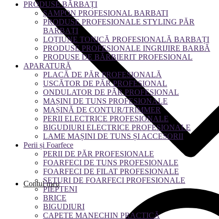
PRODUSE BĂRBAȚI
ȘAMPON PROFESIONAL BARBATI
PRODUSE PROFESIONALE STYLING PĂR
BARBAȚI
LOȚIUNE TONICĂ PROFESIONALĂ BARBAȚI
PRODUSE PROFESIONALE INGRIJIRE BARBĂ
PRODUSE DE BĂRBIERIT PROFESIONAL
APARATURĂ
PLACĂ DE PĂR PROFESIONALĂ
USCĂTOR DE PĂR PROFESIONAL
ONDULATOR DE PĂR PROFESIONAL
MAȘINI DE TUNS PROFESIONALE
MAȘINĂ DE CONTUR/TRIMMER
PERII ELECTRICE PROFESIONALE
BIGUDIURI ELECTRICE PROFESIONALE
LAME MAȘINI DE TUNS ȘI ACCESORII
Perii și Foarfece
PERII DE PĂR PROFESIONALE
FOARFECI DE TUNS PROFESIONALE
FOARFECI DE FILAT PROFESIONALE
SETURI DE FOARFECI PROFESIONALE
Contul meu
PIEPTENI
BRICE
BIGUDIURI
CAPETE MANECHIN PRACTICĂ