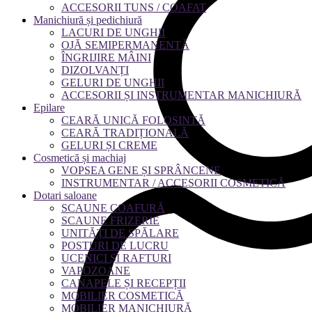
ACCESORII TUNS / COAFAT
Manichiură și pedichiură
LACURI DE UNGHII
OJĂ SEMIPERMANENTĂ
ÎNGRIJIRE MÂINI
DIZOLVANȚI
GELURI DE UNGHII
ACCESORII ȘI INSTRUMENTAR MANICHIURĂ
Epilare
CEARĂ UNICĂ FOLOSINTĂ
CEARĂ TRADIȚIONALĂ
GELURI ȘI CREME
Cosmetică și machiaj
VOPSEA GENE ȘI SPRÂNCENE
INSTRUMENTAR / ACCESORII COSMETICĂ
Dotari saloane
SCAUNE COAFURĂ
SCAUNE FRIZERIE
UNITĂȚI DE SPĂLARE
POSTURI DE LUCRU
UCENICI ȘI RAFTURI
VAPOZOANE
CANAPELE ȘI RECEPȚII
MOBILIER COSMETICĂ
MOBILIER MANICHIURĂ