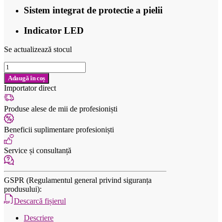
Sistem integrat de protectie a pielii
Indicator LED
Se actualizează stocul
Cantitate
Trimmer
Adaugă în coș
profesional
Importator direct
Mini
Vroom
Produse alese de mii de profesioniști
6345
Kiepe
Beneficii suplimentare profesioniști
Service și consultanță
GSPR (Regulamentul general privind siguranța
produsului):
Descarcă fișierul
Descriere