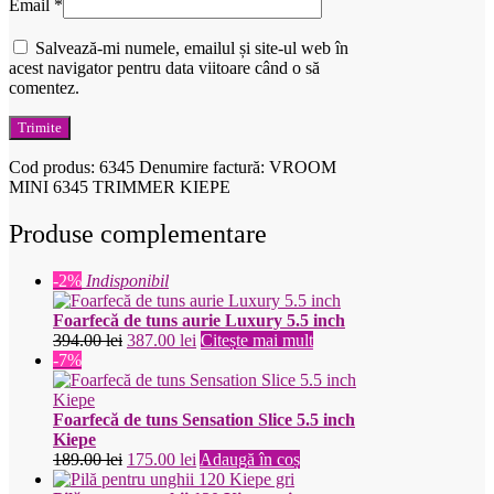
Email
*
Salvează-mi numele, emailul și site-ul web în
acest navigator pentru data viitoare când o să
comentez.
Cod produs:
6345
Denumire factură: VROOM
MINI 6345 TRIMMER KIEPE
Produse complementare
-2%
Indisponibil
Foarfecă de tuns aurie Luxury 5.5 inch
Prețul
Prețul
394.00
lei
387.00
lei
Citește mai mult
inițial
curent
-7%
a
este:
fost:
387.00 lei.
394.00 lei.
Foarfecă de tuns Sensation Slice 5.5 inch
Kiepe
Prețul
Prețul
189.00
lei
175.00
lei
Adaugă în coș
inițial
curent