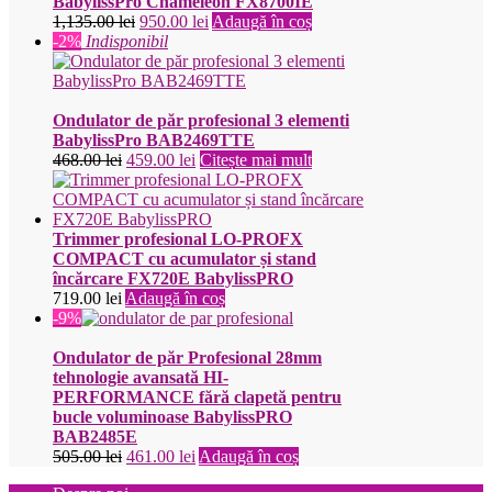
BabylissPro Chameleon FX8700IE
Prețul
Prețul
1,135.00
lei
950.00
lei
Adaugă în coș
inițial
curent
-2%
Indisponibil
a
este:
fost:
950.00 lei.
1,135.00 lei.
Ondulator de păr profesional 3 elementi
BabylissPro BAB2469TTE
Prețul
Prețul
468.00
lei
459.00
lei
Citește mai mult
inițial
curent
a
este:
fost:
459.00 lei.
468.00 lei.
Trimmer profesional LO-PROFX
COMPACT cu acumulator și stand
încărcare FX720E BabylissPRO
719.00
lei
Adaugă în coș
-9%
Ondulator de păr Profesional 28mm
tehnologie avansată HI-
PERFORMANCE fără clapetă pentru
bucle voluminoase BabylissPRO
BAB2485E
Prețul
Prețul
505.00
lei
461.00
lei
Adaugă în coș
inițial
curent