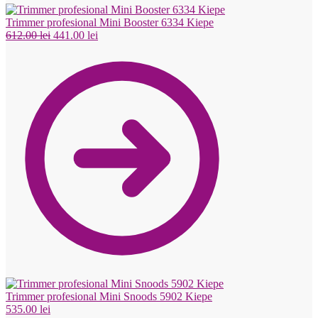
Trimmer profesional Mini Booster 6334 Kiepe
Prețul
Prețul
612.00
lei
441.00
lei
inițial
curent
a
este:
fost:
441.00 lei.
612.00 lei.
Trimmer profesional Mini Snoods 5902 Kiepe
535.00
lei