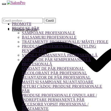
Caută
Caută
PROMOȚII
după:
PRODUSE PĂR
Produse favorite
ȘAMPOANE PROFESIONALE
BALSAMURI PROFESIONALE
TRATAMENTE PROFESIONALE/ MĂȘTI / FIOLE
PRODUSE PROFESIONALE DE STYLING
PENTRU PĂR
VOPSEA PERMANENTĂ PROFESIONALĂ
VOPSEA DE PĂR SEMIPERMANENTĂ
PROFESIONALĂ
OXIDANT DE PĂR PROFESIONAL
DECOLORANT PĂR PROFESIONAL
NUANȚATOR DE PĂR PROFESIONAL
MAȘTI ȘI ȘAMPOANE NUANȚATOARE
SETURI CADOU PRODUSE PROFESIONALE
PĂR
PRODUSE PROFESIONALE ONDULARE /
ÎNDREPTARE PERMANENTĂ PĂR
ACCESORII VOPSIT PROFESIONAL /
TRATAMENTE