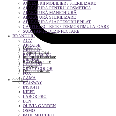
ACCESORII MOBILIER / STERILIZARE
APARATURĂ PENTRU COSMETICĂ
APARATURĂ MANICHIURĂ
APARATURĂ STERILIZARE
APARATURĂ ȘI ACCESORII EPILAT
CAȘTI ELECTRICE / TERMOSTIMULATOARE
SUBSTANȚE DEZINFECTARE
BRANDURI
AGV
APRAISE
Datele mele
ARTEGO
Comenzile mele
BABYLISSPRO
Informații financiare
BIEMME
Recenzii produse
CERIOTTI
Cupoane
CRAZY COLOR
Deconectează-te
FOX
GAMA
0.00
lei
0
HAIRWAY
INSIGHT
KIEPE
LABOR PRO
LCN
OLIVIA GARDEN
OSMO
PAUL MITCHELL