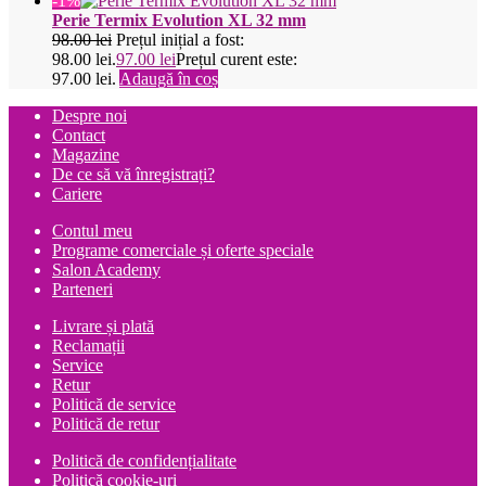
-1%
Perie Termix Evolution XL 32 mm
98.00
lei
Prețul inițial a fost:
98.00 lei.
97.00
lei
Prețul curent este:
97.00 lei.
Adaugă în coș
Despre noi
Contact
Magazine
De ce să vă înregistrați?
Cariere
Contul meu
Programe comerciale și oferte speciale
Salon Academy
Parteneri
Livrare și plată
Reclamații
Service
Retur
Politică de service
Politică de retur
Politică de confidențialitate
Politică cookie-uri