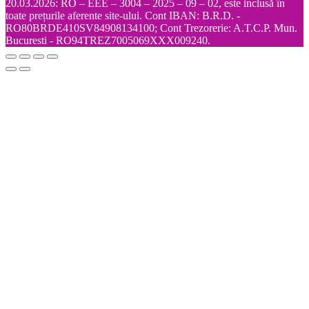
20.03.2026: RO – EEE – 3004 – 2025 – 09 – 02, este inclusă în
toate prețurile aferente site-ului. Cont IBAN: B.R.D. -
RO80BRDE410SV84908134100; Cont Trezorerie: A.T.C.P. Mun.
Bucuresti - RO94TREZ7005069XXX009240.