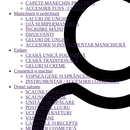
CAPETE MANECHIN PRACTICĂ
ACCESORII TUNS / COAFAT
Manichiură și pedichiură
LACURI DE UNGHII
OJĂ SEMIPERMANENTĂ
ÎNGRIJIRE MÂINI
DIZOLVANȚI
GELURI DE UNGHII
ACCESORII ȘI INSTRUMENTAR MANICHIURĂ
Epilare
CEARĂ UNICĂ FOLOSINTĂ
CEARĂ TRADIȚIONALĂ
GELURI ȘI CREME
Cosmetică și machiaj
VOPSEA GENE ȘI SPRÂNCENE
INSTRUMENTAR / ACCESORII COSMETICĂ
Dotari saloane
SCAUNE COAFURĂ
SCAUNE FRIZERIE
UNITĂȚI DE SPĂLARE
POSTURI DE LUCRU
UCENICI ȘI RAFTURI
VAPOZOANE
CANAPELE ȘI RECEPȚII
MOBILIER COSMETICĂ