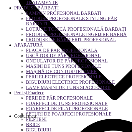
TRATAMENTE
PRODUSE BĂRBAȚI
ȘAMPON PROFESIONAL BARBATI
PRODUSE PROFESIONALE STYLING PĂR
BARBAȚI
LOȚIUNE TONICĂ PROFESIONALĂ BARBAȚI
PRODUSE PROFESIONALE INGRIJIRE BARBĂ
PRODUSE DE BĂRBIERIT PROFESIONAL
APARATURĂ
PLACĂ DE PĂR PROFESIONALĂ
USCĂTOR DE PĂR PROFESIONAL
ONDULATOR DE PĂR PROFESIONAL
MAȘINI DE TUNS PROFESIONALE
MAȘINĂ DE CONTUR/TRIMMER
PERII ELECTRICE PROFESIONALE
BIGUDIURI ELECTRICE PROFESIONALE
LAME MAȘINI DE TUNS ȘI ACCESORII
Perii și Foarfece
PERII DE PĂR PROFESIONALE
FOARFECI DE TUNS PROFESIONALE
FOARFECI DE FILAT PROFESIONALE
SETURI DE FOARFECI PROFESIONALE
Contul meu
PIEPTENI
BRICE
BIGUDIURI