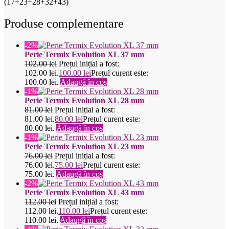
(17+23+28+32+43)
Produse complementare
-2%
Perie Termix Evolution XL 37 mm
102.00
lei
Prețul inițial a fost:
102.00 lei.
100.00
lei
Prețul curent este:
100.00 lei.
Adaugă în coș
-1%
Perie Termix Evolution XL 28 mm
81.00
lei
Prețul inițial a fost:
81.00 lei.
80.00
lei
Prețul curent este:
80.00 lei.
Adaugă în coș
-1%
Perie Termix Evolution XL 23 mm
76.00
lei
Prețul inițial a fost:
76.00 lei.
75.00
lei
Prețul curent este:
75.00 lei.
Adaugă în coș
-2%
Perie Termix Evolution XL 43 mm
112.00
lei
Prețul inițial a fost:
112.00 lei.
110.00
lei
Prețul curent este:
110.00 lei.
Adaugă în coș