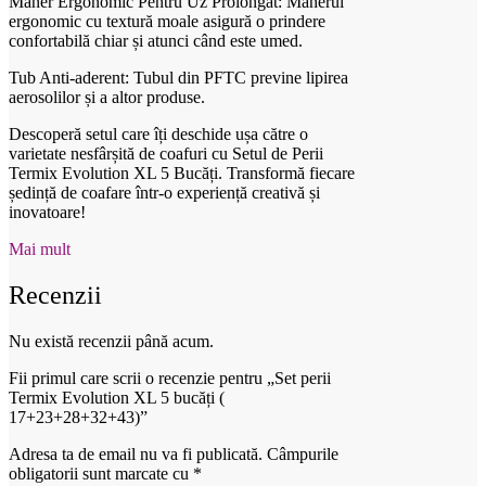
Mâner Ergonomic Pentru Uz Prolongat: Mânerul
ergonomic cu textură moale asigură o prindere
confortabilă chiar și atunci când este umed.
Tub Anti-aderent: Tubul din PFTC previne lipirea
aerosolilor și a altor produse.
Descoperă setul care îți deschide ușa către o
varietate nesfârșită de coafuri cu Setul de Perii
Termix Evolution XL 5 Bucăți. Transformă fiecare
ședință de coafare într-o experiență creativă și
inovatoare!
Mai mult
Recenzii
Nu există recenzii până acum.
Fii primul care scrii o recenzie pentru „Set perii
Termix Evolution XL 5 bucăți (
17+23+28+32+43)”
Adresa ta de email nu va fi publicată.
Câmpurile
obligatorii sunt marcate cu
*