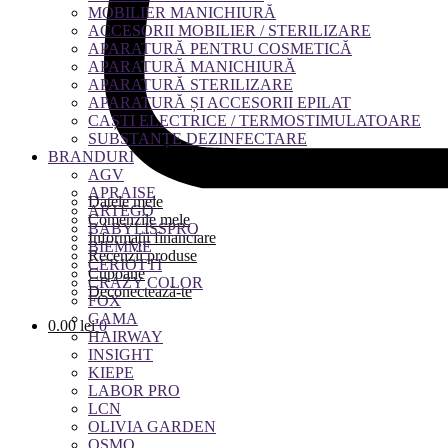
MOBILIER MANICHIURĂ
ACCESORII MOBILIER / STERILIZARE
APARATURĂ PENTRU COSMETICĂ
APARATURĂ MANICHIURĂ
APARATURĂ STERILIZARE
APARATURĂ ȘI ACCESORII EPILAT
CAȘTI ELECTRICE / TERMOSTIMULATOARE
SUBSTANȚE DEZINFECTARE
BRANDURI
AGV
APRAISE
Datele mele
ARTEGO
Comenzile mele
BABYLISSPRO
Informații financiare
BIEMME
Recenzii produse
CERIOTTI
Cupoane
CRAZY COLOR
Deconectează-te
FOX
GAMA
0.00
lei
0
HAIRWAY
INSIGHT
KIEPE
LABOR PRO
LCN
OLIVIA GARDEN
OSMO