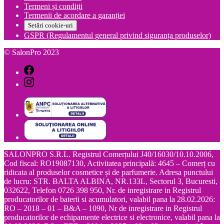
Termeni și condiții
Termenii de acordare a garanției
Setări cookie-uri
GSPR (Regulamentul general privind siguranța produselor)
© SalonPro 2023
SALONPRO S.R.L. Registrul Comerțului J40/16030/10.10.2006,
Cod fiscal: RO19087130, Activitatea principală: 4645 – Comerț cu
ridicata al produselor cosmetice și de parfumerie. Adresa punctului
de lucru: STR. BALTA ALBINA, NR.133L, Sectorul 3, Bucuresti,
032622, Telefon 0726 398 950, Nr. de inregistrare in Registrul
producatorilor de baterii si acumulatori, valabil pana la 28.02.2026:
RO – 2018 – 01 – B&A – 1090, Nr de inregistrare in Registrul
producatorilor de echipamente electrice si electronice, valabil pana la