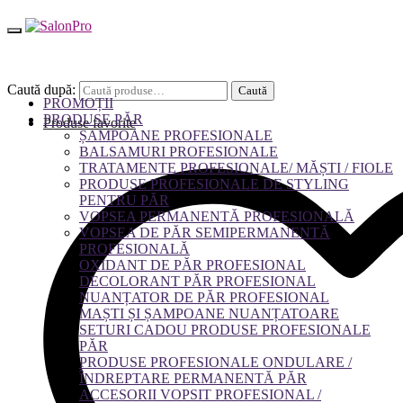
Caută după:
Caută
PROMOȚII
PRODUSE PĂR
Produse favorite
ȘAMPOANE PROFESIONALE
BALSAMURI PROFESIONALE
TRATAMENTE PROFESIONALE/ MĂȘTI / FIOLE
PRODUSE PROFESIONALE DE STYLING
PENTRU PĂR
VOPSEA PERMANENTĂ PROFESIONALĂ
VOPSEA DE PĂR SEMIPERMANENTĂ
PROFESIONALĂ
OXIDANT DE PĂR PROFESIONAL
DECOLORANT PĂR PROFESIONAL
NUANȚATOR DE PĂR PROFESIONAL
MAȘTI ȘI ȘAMPOANE NUANȚATOARE
SETURI CADOU PRODUSE PROFESIONALE
PĂR
PRODUSE PROFESIONALE ONDULARE /
ÎNDREPTARE PERMANENTĂ PĂR
ACCESORII VOPSIT PROFESIONAL /