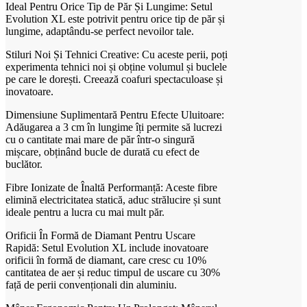
Ideal Pentru Orice Tip de Păr Și Lungime: Setul
Evolution XL este potrivit pentru orice tip de păr și
lungime, adaptându-se perfect nevoilor tale.
Stiluri Noi Și Tehnici Creative: Cu aceste perii, poți
experimenta tehnici noi și obține volumul și buclele
pe care le dorești. Creează coafuri spectaculoase și
inovatoare.
Dimensiune Suplimentară Pentru Efecte Uluitoare:
Adăugarea a 3 cm în lungime îți permite să lucrezi
cu o cantitate mai mare de păr într-o singură
mișcare, obținând bucle de durată cu efect de
buclător.
Fibre Ionizate de Înaltă Performanță: Aceste fibre
elimină electricitatea statică, aduc strălucire și sunt
ideale pentru a lucra cu mai mult păr.
Orificii În Formă de Diamant Pentru Uscare
Rapidă: Setul Evolution XL include inovatoare
orificii în formă de diamant, care cresc cu 10%
cantitatea de aer și reduc timpul de uscare cu 30%
față de perii convenționali din aluminiu.