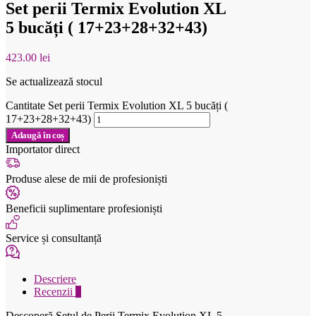
Set perii Termix Evolution XL
5 bucăți ( 17+23+28+32+43)
423.00
lei
Se actualizează stocul
Cantitate Set perii Termix Evolution XL 5 bucăți (
17+23+28+32+43)
Adaugă în coș
Importator direct
Produse alese de mii de profesioniști
Beneficii suplimentare profesioniști
Service și consultanță
Descriere
Recenzii
0
Descoperă Setul de Perii Termix Evolution XL 5