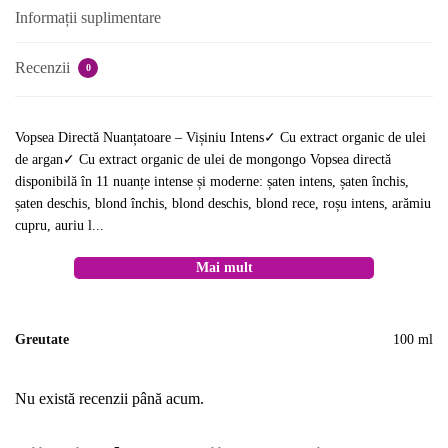
Informații suplimentare
Recenzii
0
Vopsea Directă Nuanțatoare – Vișiniu Intens✓ Cu extract organic de ulei
de argan✓ Cu extract organic de ulei de mongongo Vopsea directă
disponibilă în 11 nuanțe intense și moderne: șaten intens, șaten închis,
șaten deschis, blond închis, blond deschis, blond rece, roșu intens, arămiu
cupru, auriu l...
Mai mult
Greutate
100 ml
Nu există recenzii până acum.