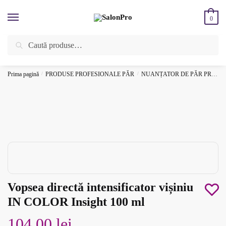
Skip
Skip
to
to
0
navigation
content
Caută
Caută
ÎNREGISTREAZĂ-TE SI BENEFICIEAZĂ DE CADOURI ȘI REDUCERI
după:
SUPLIMENTARE!
⚡
Prima pagină
/
PRODUSE PROFESIONALE PĂR
/
NUANȚATOR DE PĂR PROFESIONAL
Vopsea directă intensificator vișiniu
IN COLOR Insight 100 ml
104.00
lei