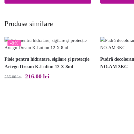
Produse similare
-8%
Fiole pentru hidratare, sigilare și protecție
Pudră decoloran
Artego Dream K-Lotion 12 X 8ml
NO-AM 3KG
Prețul
Prețul
216.00
lei
236.00
lei
inițial
curent
a
este:
fost:
216.00 lei.
236.00 lei.