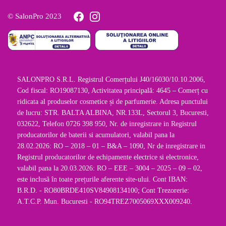
© SalonPro 2023
SALONPRO S.R.L. Registrul Comerțului J40/16030/10.10.2006,
Cod fiscal: RO19087130, Activitatea principală: 4645 – Comerț cu
ridicata al produselor cosmetice și de parfumerie. Adresa punctului
de lucru: STR. BALTA ALBINA, NR.133L, Sectorul 3, Bucuresti,
032622, Telefon 0726 398 950, Nr. de inregistrare in Registrul
producatorilor de baterii si acumulatori, valabil pana la
28.02.2026: RO – 2018 – 01 – B&A – 1090, Nr de inregistrare in
Registrul producatorilor de echipamente electrice si electronice,
valabil pana la 20.03.2026: RO – EEE – 3004 – 2025 – 09 – 02,
este inclusă în toate prețurile aferente site-ului. Cont IBAN:
B.R.D. - RO80BRDE410SV84908134100; Cont Trezorerie:
A.T.C.P. Mun. Bucuresti - RO94TREZ7005069XXX009240.