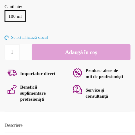
Cantitate:
100 ml
Se actualizează stocul
Cantitate
Adaugă în coș
Vopsea
directă
intensificator
Produse alese de
Importator direct
vișiniu
mii de profesioniști
IN
Beneficii
Service și
COLOR
suplimentare
consultanță
Insight
profesioniști
100
ml
Descriere