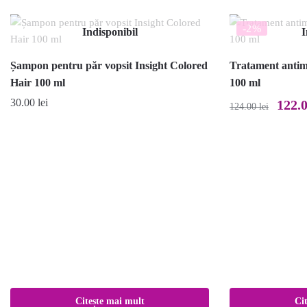
-2%
Indisponibil
I
Șampon pentru păr vopsit Insight Colored
Tratament antimă
Hair 100 ml
100 ml
Prețul
30.00
lei
122.
124.00
lei
inițial
a
fost:
124.00 
Citește mai mult
Ci