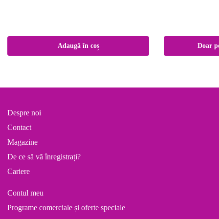
Adaugă în coș
Doar pe
Despre noi
Contact
Magazine
De ce să vă înregistrați?
Cariere
Contul meu
Programe comerciale și oferte speciale