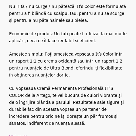
Nu irită / nu curge / nu pătează: It’s Color este formulată
pentru a fi blândă cu scalpul tău, pentru a nu se scurge
și pentru a nu păta hainele sau pielea.
Economie de produs: Un tub poate fi utilizat la mai multe
aplicări, ceea ce îl face rentabil și eficient.
Amestec simplu: Poți amesteca vopseaua It’s Color într-
un raport 1:1 cu crema oxidantă sau într-un raport 1:2
pentru nuanțele de Ultra Blond, oferindu-ți flexibilitate
în obținerea nuanțelor dorite.
Cu Vopseaua Cremă Permanentă Profesională IT’S
COLOR de la Artego, te vei bucura de culori vibrante și
de o îngrijire blândă a părului. Rezultatele sale sigure și
durabile fac din această vopsea un partener de
încredere pentru oricine își dorește un păr frumos și
sănătos, indiferent de nuanța aleasă.