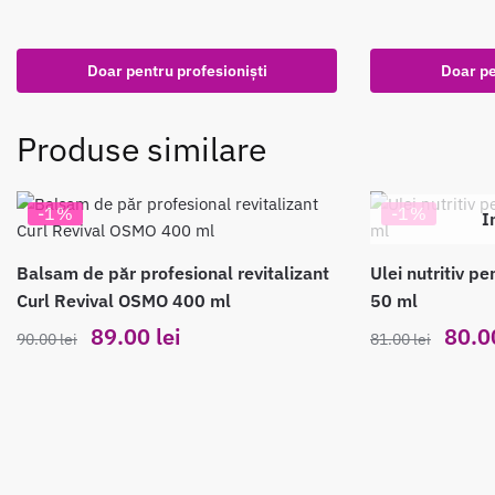
Doar pentru profesioniști
Doar pe
Produse similare
-1%
-1%
I
Balsam de păr profesional revitalizant
Ulei nutritiv p
Curl Revival OSMO 400 ml
50 ml
Prețul
Prețul
Prețul
89.00
lei
80.
90.00
lei
81.00
lei
inițial
curent
inițial
a
este:
a
fost:
89.00 lei.
fost:
90.00 lei.
81.00 