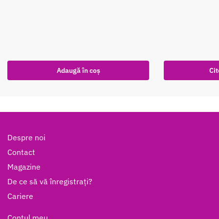
Adaugă în coș
Cit
Despre noi
Contact
Magazine
De ce să vă înregistrați?
Cariere
Contul meu