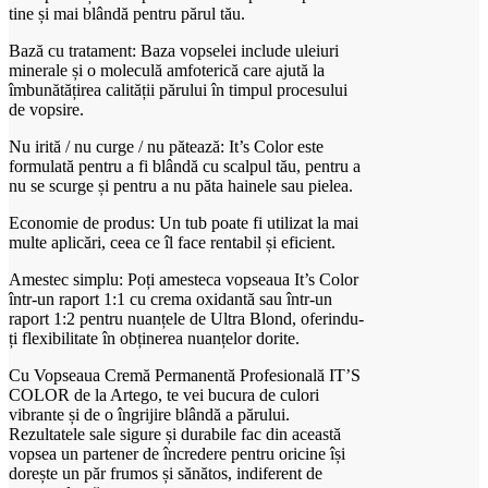
tine și mai blândă pentru părul tău.
Bază cu tratament: Baza vopselei include uleiuri
minerale și o moleculă amfoterică care ajută la
îmbunătățirea calității părului în timpul procesului
de vopsire.
Nu irită / nu curge / nu pătează: It’s Color este
formulată pentru a fi blândă cu scalpul tău, pentru a
nu se scurge și pentru a nu păta hainele sau pielea.
Economie de produs: Un tub poate fi utilizat la mai
multe aplicări, ceea ce îl face rentabil și eficient.
Amestec simplu: Poți amesteca vopseaua It’s Color
într-un raport 1:1 cu crema oxidantă sau într-un
raport 1:2 pentru nuanțele de Ultra Blond, oferindu-
ți flexibilitate în obținerea nuanțelor dorite.
Cu Vopseaua Cremă Permanentă Profesională IT’S
COLOR de la Artego, te vei bucura de culori
vibrante și de o îngrijire blândă a părului.
Rezultatele sale sigure și durabile fac din această
vopsea un partener de încredere pentru oricine își
dorește un păr frumos și sănătos, indiferent de