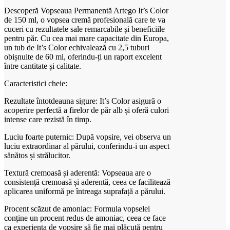
Descoperă Vopseaua Permanentă Artego It’s Color
de 150 ml, o vopsea cremă profesională care te va
cuceri cu rezultatele sale remarcabile și beneficiile
pentru păr. Cu cea mai mare capacitate din Europa,
un tub de It’s Color echivalează cu 2,5 tuburi
obișnuite de 60 ml, oferindu-ți un raport excelent
între cantitate și calitate.
Caracteristici cheie:
Rezultate întotdeauna sigure: It’s Color asigură o
acoperire perfectă a firelor de păr alb și oferă culori
intense care rezistă în timp.
Luciu foarte puternic: După vopsire, vei observa un
luciu extraordinar al părului, conferindu-i un aspect
sănătos și strălucitor.
Textură cremoasă și aderentă: Vopseaua are o
consistență cremoasă și aderentă, ceea ce facilitează
aplicarea uniformă pe întreaga suprafață a părului.
Procent scăzut de amoniac: Formula vopselei
conține un procent redus de amoniac, ceea ce face
ca experiența de vopsire să fie mai plăcută pentru