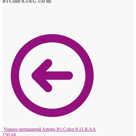
It’s Color 8.3-8.G 150 ml
Vopsea permanentă Artego It's Color 8.11-8.AA
150 ml