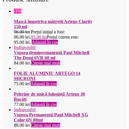
-1%
Mască împotriva mătreții Artego Clarity
150 ml
96.00
lei
Prețul inițial a fost:
96.00 lei.
95.00
lei
Prețul curent este:
95.00 lei.
Adaugă în coș
Indisponibil
Vopsea demipermanentă Paul Mitchell
The Demi 6VR 60 ml
84.00
lei
Citește mai mult
FOLIE ALUMINIU ARTEGO 14
MICRONI
75.00
lei
Adaugă în coș
Pelerine de unică folosință Artego 30
Bucăți
77.00
lei
Adaugă în coș
Indisponibil
Vopsea Permanentă Paul Mitchell XG
Color 6N 88ml
88.00
lei
Citește mai mult