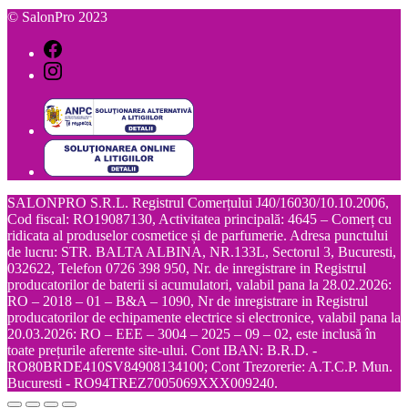
© SalonPro 2023
SALONPRO S.R.L. Registrul Comerțului J40/16030/10.10.2006,
Cod fiscal: RO19087130, Activitatea principală: 4645 – Comerț cu
ridicata al produselor cosmetice și de parfumerie. Adresa punctului
de lucru: STR. BALTA ALBINA, NR.133L, Sectorul 3, Bucuresti,
032622, Telefon 0726 398 950, Nr. de inregistrare in Registrul
producatorilor de baterii si acumulatori, valabil pana la 28.02.2026:
RO – 2018 – 01 – B&A – 1090, Nr de inregistrare in Registrul
producatorilor de echipamente electrice si electronice, valabil pana la
20.03.2026: RO – EEE – 3004 – 2025 – 09 – 02, este inclusă în
toate prețurile aferente site-ului. Cont IBAN: B.R.D. -
RO80BRDE410SV84908134100; Cont Trezorerie: A.T.C.P. Mun.
Bucuresti - RO94TREZ7005069XXX009240.