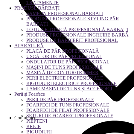
TRATAMENTE
PRODUSE BĂRBAȚI
ȘAMPON PROFESIONAL BARBATI
PRODUSE PROFESIONALE STYLING PĂR
BARBAȚI
LOȚIUNE TONICĂ PROFESIONALĂ BARBAȚI
PRODUSE PROFESIONALE INGRIJIRE BARBĂ
PRODUSE DE BĂRBIERIT PROFESIONAL
APARATURĂ
PLACĂ DE PĂR PROFESIONALĂ
USCĂTOR DE PĂR PROFESIONAL
ONDULATOR DE PĂR PROFESIONAL
MAȘINI DE TUNS PROFESIONALE
MAȘINĂ DE CONTUR/TRIMMER
PERII ELECTRICE PROFESIONALE
BIGUDIURI ELECTRICE PROFESIONALE
LAME MAȘINI DE TUNS ȘI ACCESORII
Perii și Foarfece
PERII DE PĂR PROFESIONALE
FOARFECI DE TUNS PROFESIONALE
FOARFECI DE FILAT PROFESIONALE
SETURI DE FOARFECI PROFESIONALE
Contul meu
PIEPTENI
BRICE
BIGUDIURI