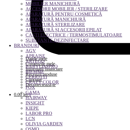
MOBILIER MANICHIURĂ
ACCESORII MOBILIER / STERILIZARE
APARATURĂ PENTRU COSMETICĂ
APARATURĂ MANICHIURĂ
APARATURĂ STERILIZARE
APARATURĂ ȘI ACCESORII EPILAT
CAȘTI ELECTRICE / TERMOSTIMULATOARE
SUBSTANȚE DEZINFECTARE
BRANDURI
AGV
APRAISE
Datele mele
ARTEGO
Comenzile mele
BABYLISSPRO
Informații financiare
BIEMME
Recenzii produse
CERIOTTI
Cupoane
CRAZY COLOR
Deconectează-te
FOX
GAMA
0.00
lei
0
HAIRWAY
INSIGHT
KIEPE
LABOR PRO
LCN
OLIVIA GARDEN
OSMO