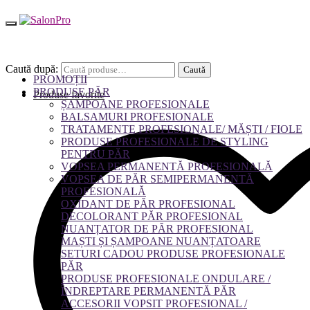
Caută după:
Caută
PROMOȚII
PRODUSE PĂR
Produse favorite
ȘAMPOANE PROFESIONALE
BALSAMURI PROFESIONALE
TRATAMENTE PROFESIONALE/ MĂȘTI / FIOLE
PRODUSE PROFESIONALE DE STYLING
PENTRU PĂR
VOPSEA PERMANENTĂ PROFESIONALĂ
VOPSEA DE PĂR SEMIPERMANENTĂ
PROFESIONALĂ
OXIDANT DE PĂR PROFESIONAL
DECOLORANT PĂR PROFESIONAL
NUANȚATOR DE PĂR PROFESIONAL
MAȘTI ȘI ȘAMPOANE NUANȚATOARE
SETURI CADOU PRODUSE PROFESIONALE
PĂR
PRODUSE PROFESIONALE ONDULARE /
ÎNDREPTARE PERMANENTĂ PĂR
ACCESORII VOPSIT PROFESIONAL /