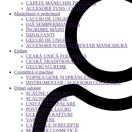
CAPETE MANECHIN PRACTICĂ
ACCESORII TUNS / COAFAT
Manichiură și pedichiură
LACURI DE UNGHII
OJĂ SEMIPERMANENTĂ
ÎNGRIJIRE MÂINI
DIZOLVANȚI
GELURI DE UNGHII
ACCESORII ȘI INSTRUMENTAR MANICHIURĂ
Epilare
CEARĂ UNICĂ FOLOSINTĂ
CEARĂ TRADIȚIONALĂ
GELURI ȘI CREME
Cosmetică și machiaj
VOPSEA GENE ȘI SPRÂNCENE
INSTRUMENTAR / ACCESORII COSMETICĂ
Dotari saloane
SCAUNE COAFURĂ
SCAUNE FRIZERIE
UNITĂȚI DE SPĂLARE
POSTURI DE LUCRU
UCENICI ȘI RAFTURI
VAPOZOANE
CANAPELE ȘI RECEPȚII
MOBILIER COSMETICĂ