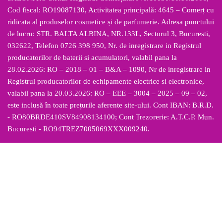
Cod fiscal: RO19087130, Activitatea principală: 4645 – Comerț cu
ridicata al produselor cosmetice și de parfumerie. Adresa punctului
de lucru: STR. BALTA ALBINA, NR.133L, Sectorul 3, Bucuresti,
032622, Telefon 0726 398 950, Nr. de inregistrare in Registrul
producatorilor de baterii si acumulatori, valabil pana la
28.02.2026: RO – 2018 – 01 – B&A – 1090, Nr de inregistrare in
Registrul producatorilor de echipamente electrice si electronice,
valabil pana la 20.03.2026: RO – EEE – 3004 – 2025 – 09 – 02,
este inclusă în toate prețurile aferente site-ului. Cont IBAN: B.R.D.
- RO80BRDE410SV84908134100; Cont Trezorerie: A.T.C.P. Mun.
Bucuresti - RO94TREZ7005069XXX009240.