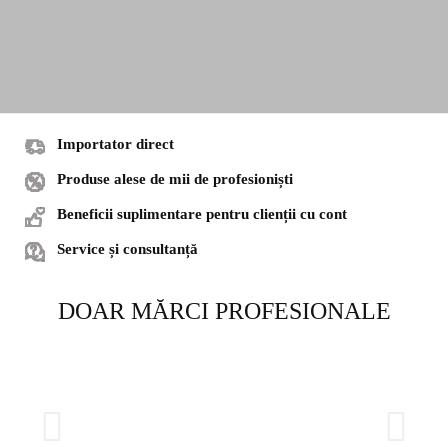
Importator direct
PROMOȚII DE
Produse alese de mii de profesioniști
VARĂ
Beneficii suplimentare pentru clienții cu cont
Service și consultanță
Produse profesionale la prețuri avantajoase!
DOAR MĂRCI PROFESIONALE
DESCOPERĂ OFERTELE!