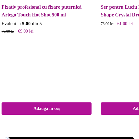
Fixativ profesional cu fixare puternică
Ser pentru Luciu 
Artego Touch Hot Shot 500 ml
Shape Crystal Dr
Evaluat la
5.00
din 5
61.00
lei
76.00
lei
69.00
lei
76.00
lei
Adaugă în coș
Ada