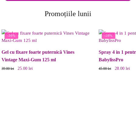
Promoțiile lunii
-36%
-38%
Gel cu fixare foarte puternică Vines
Spray 4 in 1 pentr
Vintage Maxi-Gum 125 ml
BabylissPro
25.00
lei
28.00
lei
39.00
lei
45.00
lei