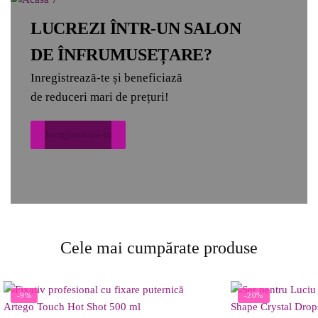
LUCREZI ÎNTR-UN SALON
DE ÎNFRUMUSEȚARE?
Inregistrează-te și beneficiază
de reduceri mari de prețuri!
Inregistrează-te
Cele mai cumpărate produse
-9%
-20%