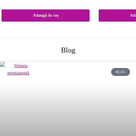
Adaugă în coș
Ada
Blog
BLOG