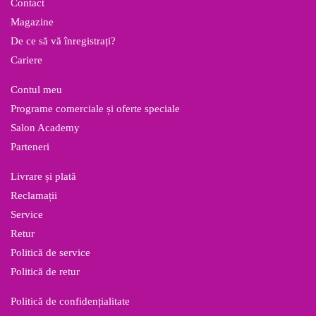
20 de ani, produsele ARTEGO au fost mereu
Contact
alegerea mea. Iar HOT SHOT de la TOUCH este
Magazine
fixativul la care nu aș renunța niciodată. Oferă
volum frumos la rădăcină, fără să încarce părul
De ce să vă înregistrați?
sau să lase acea peliculă grasă. Îl ador pentru
Cariere
coafurile lejere, flexibile și elegante, pentru că
păstrează părul strălucitor, hidratat și protejat,
Contul meu
dar și pentru coafurile speciale, de eveniment.
Programe comerciale și oferte speciale
Salon Academy
Click Here
Parteneri
Livrare și plată
Reclamații
Service
Retur
Politică de service
Politică de retur
Politică de confidențialitate