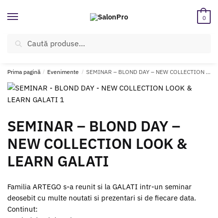
Skip
Skip
to
to
0
navigation
content
Caută
Caută
ÎNREGISTREAZĂ-TE SI BENEFICIEAZĂ DE CADOURI ȘI REDUCERI
după:
SUPLIMENTARE!
Prima pagină
/
Evenimente
/
SEMINAR – BLOND DAY – NEW COLLECTION LOOK & LEARN GALATI
SEMINAR – BLOND DAY –
NEW COLLECTION LOOK &
LEARN GALATI
Familia ARTEGO s-a reunit si la GALATI intr-un seminar
deosebit cu multe noutati si prezentari si de fiecare data.
Continut: