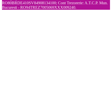
RO80BRDE410SV84908134100; Cont Trezorerie: A.T.C.P. Mun.
Bucuresti - RO94TREZ7005069XXX009240.