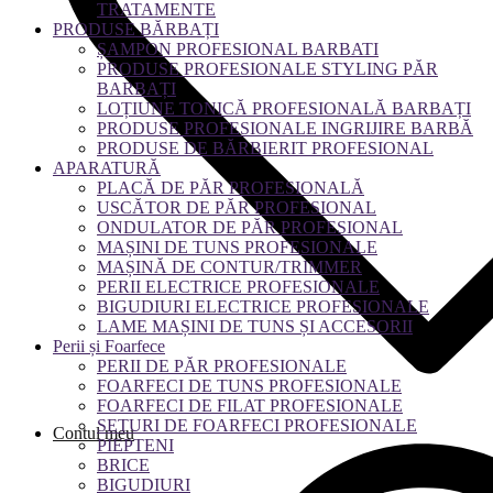
TRATAMENTE
PRODUSE BĂRBAȚI
ȘAMPON PROFESIONAL BARBATI
PRODUSE PROFESIONALE STYLING PĂR
BARBAȚI
LOȚIUNE TONICĂ PROFESIONALĂ BARBAȚI
PRODUSE PROFESIONALE INGRIJIRE BARBĂ
PRODUSE DE BĂRBIERIT PROFESIONAL
APARATURĂ
PLACĂ DE PĂR PROFESIONALĂ
USCĂTOR DE PĂR PROFESIONAL
ONDULATOR DE PĂR PROFESIONAL
MAȘINI DE TUNS PROFESIONALE
MAȘINĂ DE CONTUR/TRIMMER
PERII ELECTRICE PROFESIONALE
BIGUDIURI ELECTRICE PROFESIONALE
LAME MAȘINI DE TUNS ȘI ACCESORII
Perii și Foarfece
PERII DE PĂR PROFESIONALE
FOARFECI DE TUNS PROFESIONALE
FOARFECI DE FILAT PROFESIONALE
SETURI DE FOARFECI PROFESIONALE
Contul meu
PIEPTENI
BRICE
BIGUDIURI