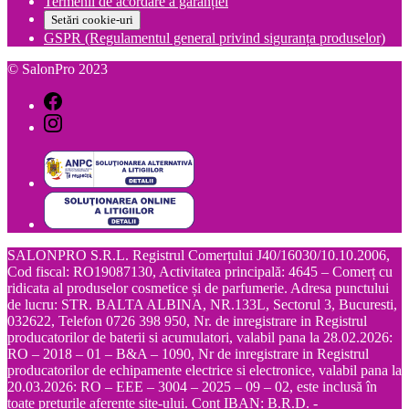
Termenii de acordare a garanției
Setări cookie-uri
GSPR (Regulamentul general privind siguranța produselor)
© SalonPro 2023
SALONPRO S.R.L. Registrul Comerțului J40/16030/10.10.2006,
Cod fiscal: RO19087130, Activitatea principală: 4645 – Comerț cu
ridicata al produselor cosmetice și de parfumerie. Adresa punctului
de lucru: STR. BALTA ALBINA, NR.133L, Sectorul 3, Bucuresti,
032622, Telefon 0726 398 950, Nr. de inregistrare in Registrul
producatorilor de baterii si acumulatori, valabil pana la 28.02.2026:
RO – 2018 – 01 – B&A – 1090, Nr de inregistrare in Registrul
producatorilor de echipamente electrice si electronice, valabil pana la
20.03.2026: RO – EEE – 3004 – 2025 – 09 – 02, este inclusă în
toate prețurile aferente site-ului. Cont IBAN: B.R.D. -