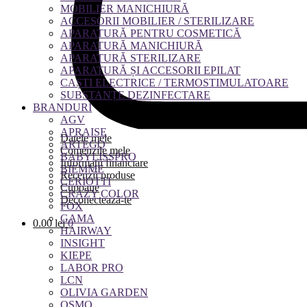
MOBILIER MANICHIURĂ
ACCESORII MOBILIER / STERILIZARE
APARATURĂ PENTRU COSMETICĂ
APARATURĂ MANICHIURĂ
APARATURĂ STERILIZARE
APARATURĂ ȘI ACCESORII EPILAT
CAȘTI ELECTRICE / TERMOSTIMULATOARE
SUBSTANȚE DEZINFECTARE
BRANDURI
AGV
APRAISE
Datele mele
ARTEGO
Comenzile mele
BABYLISSPRO
Informații financiare
BIEMME
Recenzii produse
CERIOTTI
Cupoane
CRAZY COLOR
Deconectează-te
FOX
GAMA
0.00
lei
0
HAIRWAY
INSIGHT
KIEPE
LABOR PRO
LCN
OLIVIA GARDEN
OSMO