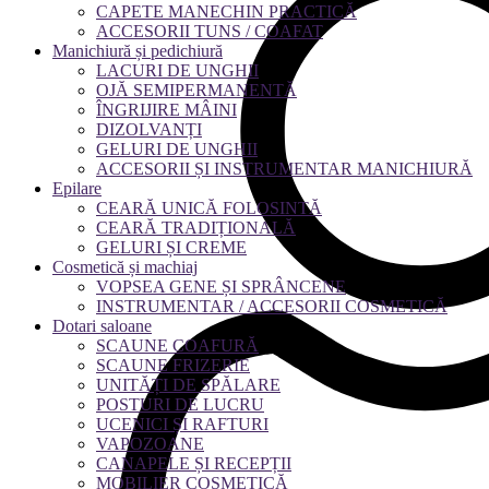
CAPETE MANECHIN PRACTICĂ
ACCESORII TUNS / COAFAT
Manichiură și pedichiură
LACURI DE UNGHII
OJĂ SEMIPERMANENTĂ
ÎNGRIJIRE MÂINI
DIZOLVANȚI
GELURI DE UNGHII
ACCESORII ȘI INSTRUMENTAR MANICHIURĂ
Epilare
CEARĂ UNICĂ FOLOSINTĂ
CEARĂ TRADIȚIONALĂ
GELURI ȘI CREME
Cosmetică și machiaj
VOPSEA GENE ȘI SPRÂNCENE
INSTRUMENTAR / ACCESORII COSMETICĂ
Dotari saloane
SCAUNE COAFURĂ
SCAUNE FRIZERIE
UNITĂȚI DE SPĂLARE
POSTURI DE LUCRU
UCENICI ȘI RAFTURI
VAPOZOANE
CANAPELE ȘI RECEPȚII
MOBILIER COSMETICĂ