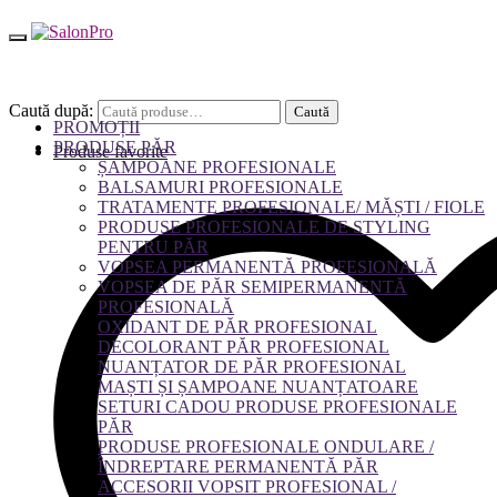
Caută după:
Caută
PROMOȚII
PRODUSE PĂR
Produse favorite
ȘAMPOANE PROFESIONALE
BALSAMURI PROFESIONALE
TRATAMENTE PROFESIONALE/ MĂȘTI / FIOLE
PRODUSE PROFESIONALE DE STYLING
PENTRU PĂR
VOPSEA PERMANENTĂ PROFESIONALĂ
VOPSEA DE PĂR SEMIPERMANENTĂ
PROFESIONALĂ
OXIDANT DE PĂR PROFESIONAL
DECOLORANT PĂR PROFESIONAL
NUANȚATOR DE PĂR PROFESIONAL
MAȘTI ȘI ȘAMPOANE NUANȚATOARE
SETURI CADOU PRODUSE PROFESIONALE
PĂR
PRODUSE PROFESIONALE ONDULARE /
ÎNDREPTARE PERMANENTĂ PĂR
ACCESORII VOPSIT PROFESIONAL /