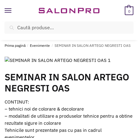
Skip
Skip
to
to
0
navigation
content
Caută
Caută
ÎNREGISTREAZĂ-TE SI BENEFICIEAZĂ DE CADOURI ȘI REDUCERI
după:
SUPLIMENTARE!
Prima pagină
/
Evenimente
/
SEMINAR IN SALON ARTEGO NEGRESTI OAS
SEMINAR IN SALON ARTEGO
NEGRESTI OAS
CONTINUT:
– tehnici noi de colorare & decolorare
– modalitati de utilizare a produselor tehnice pentru a obtine
rezultate sigure in colorare
Tehnicile sunt prezentate pas cu pas in cadrul
evenimentelor.