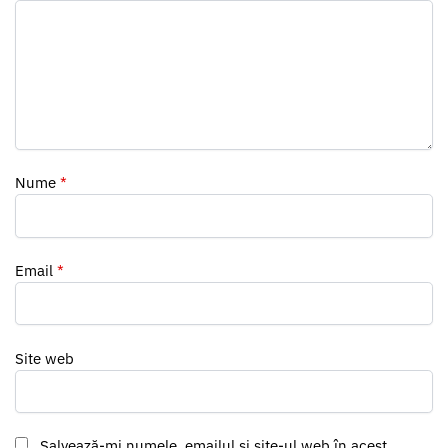
Nume
*
Email
*
Site web
Salvează-mi numele, emailul și site-ul web în acest