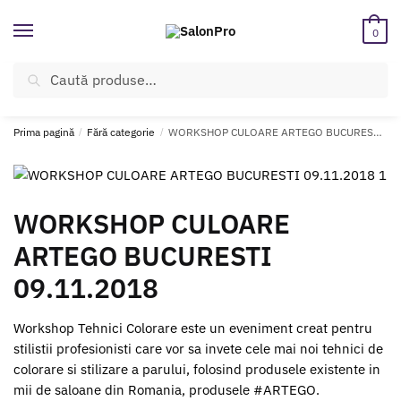
Skip
Skip
to
to
0
navigation
content
Caută
Caută
ÎNREGISTREAZĂ-TE SI BENEFICIEAZĂ DE CADOURI ȘI REDUCERI
după:
SUPLIMENTARE!
Prima pagină
/
Fără categorie
/
WORKSHOP CULOARE ARTEGO BUCURESTI 09.11.2018
WORKSHOP CULOARE
ARTEGO BUCURESTI
09.11.2018
Workshop Tehnici Colorare este un eveniment creat pentru
stilistii profesionisti care vor sa invete cele mai noi tehnici de
colorare si stilizare a parului, folosind produsele existente in
mii de saloane din Romania, produsele #ARTEGO.