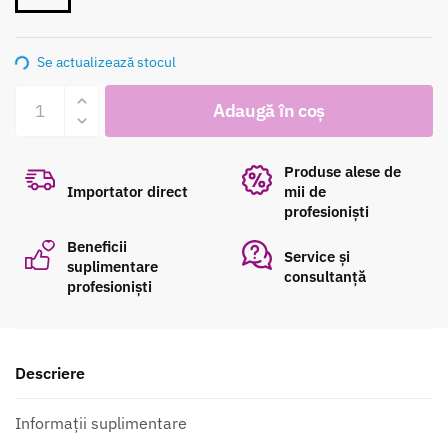
Se actualizează stocul
Cantitate
Adaugă în coș
LAC
DE
UNGHII
Produse alese de
103
Importator direct
mii de
profesioniști
8ml
Beneficii
Service și
suplimentare
consultanță
profesioniști
Descriere
Informații suplimentare