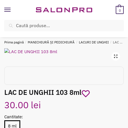
Skip
Skip
to
to
0
navigation
content
Caută
Caută
ÎNREGISTREAZĂ-TE SI BENEFICIEAZĂ DE CADOURI ȘI REDUCERI
după:
SUPLIMENTARE!
Prima pagină
/
MANICHIURĂ ȘI PEDICHIURĂ
/
LACURI DE UNGHII
/
LAC DE UNGHII 103 8ml
LAC DE UNGHII 103 8ml
30.00
lei
Cantitate:
8 ml