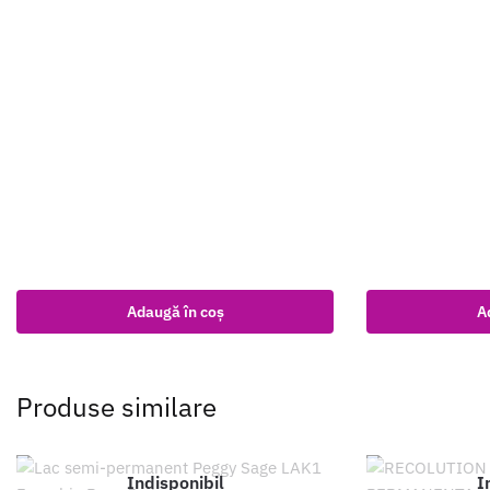
Adaugă în coș
A
Produse similare
Indisponibil
I