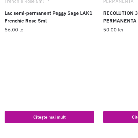
Lac semi-permanent Peggy Sage LAK1
RECOLUTION 3
Frenchie Rose 5ml
PERMANENTA
56.00
lei
50.00
lei
Citește mai mult
Cit