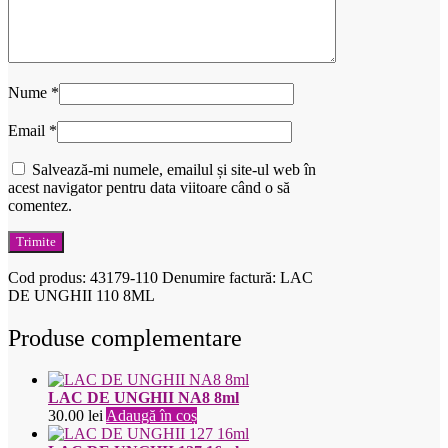
Nume
*
Email
*
Salvează-mi numele, emailul și site-ul web în
acest navigator pentru data viitoare când o să
comentez.
Cod produs:
43179-110
Denumire factură: LAC
DE UNGHII 110 8ML
Produse complementare
LAC DE UNGHII NA8 8ml
30.00
lei
Adaugă în coș