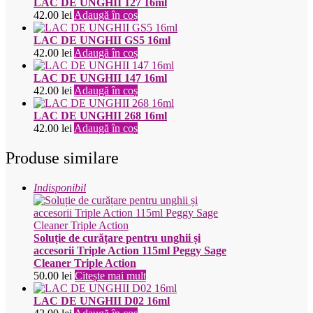
LAC DE UNGHII 127 16ml
42.00
lei
Adaugă în coș
LAC DE UNGHII GS5 16ml
42.00
lei
Adaugă în coș
LAC DE UNGHII 147 16ml
42.00
lei
Adaugă în coș
LAC DE UNGHII 268 16ml
42.00
lei
Adaugă în coș
Produse similare
Indisponibil
Soluție de curățare pentru unghii și
accesorii Triple Action 115ml Peggy Sage
Cleaner Triple Action
50.00
lei
Citește mai mult
LAC DE UNGHII D02 16ml