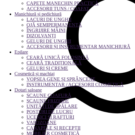
CAPETE MANECHIN PRACTICĂ
ACCESORII TUNS / COAFAT
Manichiură și pedichiură
LACURI DE UNGHII
OJĂ SEMIPERMANENTĂ
ÎNGRIJIRE MÂINI
DIZOLVANȚI
GELURI DE UNGHII
ACCESORII ȘI INSTRUMENTAR MANICHIURĂ
Epilare
CEARĂ UNICĂ FOLOSINTĂ
CEARĂ TRADIȚIONALĂ
GELURI ȘI CREME
Cosmetică și machiaj
VOPSEA GENE ȘI SPRÂNCENE
INSTRUMENTAR / ACCESORII COSMETICĂ
Dotari saloane
SCAUNE COAFURĂ
SCAUNE FRIZERIE
UNITĂȚI DE SPĂLARE
POSTURI DE LUCRU
UCENICI ȘI RAFTURI
VAPOZOANE
CANAPELE ȘI RECEPȚII
MOBILIER COSMETICĂ