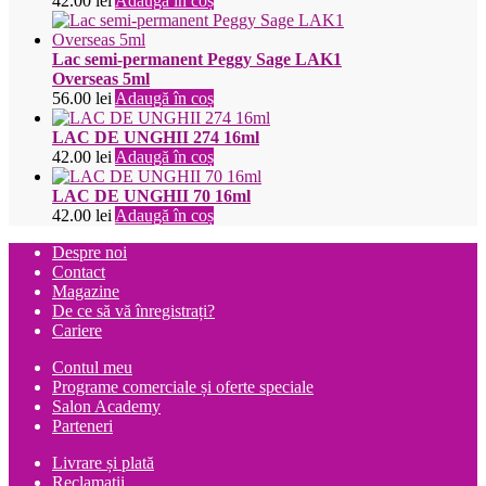
42.00
lei
Adaugă în coș
Lac semi-permanent Peggy Sage LAK1
Overseas 5ml
56.00
lei
Adaugă în coș
LAC DE UNGHII 274 16ml
42.00
lei
Adaugă în coș
LAC DE UNGHII 70 16ml
42.00
lei
Adaugă în coș
Despre noi
Contact
Magazine
De ce să vă înregistrați?
Cariere
Contul meu
Programe comerciale și oferte speciale
Salon Academy
Parteneri
Livrare și plată
Reclamații