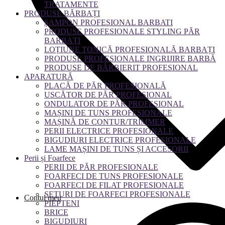
TRATAMENTE
PRODUSE BĂRBAȚI
ȘAMPON PROFESIONAL BARBATI
PRODUSE PROFESIONALE STYLING PĂR
BARBAȚI
LOȚIUNE TONICĂ PROFESIONALĂ BARBAȚI
PRODUSE PROFESIONALE INGRIJIRE BARBĂ
PRODUSE DE BĂRBIERIT PROFESIONAL
APARATURĂ
PLACĂ DE PĂR PROFESIONALĂ
USCĂTOR DE PĂR PROFESIONAL
ONDULATOR DE PĂR PROFESIONAL
MAȘINI DE TUNS PROFESIONALE
MAȘINĂ DE CONTUR/TRIMMER
PERII ELECTRICE PROFESIONALE
BIGUDIURI ELECTRICE PROFESIONALE
LAME MAȘINI DE TUNS ȘI ACCESORII
Perii și Foarfece
PERII DE PĂR PROFESIONALE
FOARFECI DE TUNS PROFESIONALE
FOARFECI DE FILAT PROFESIONALE
SETURI DE FOARFECI PROFESIONALE
Contul meu
PIEPTENI
BRICE
BIGUDIURI