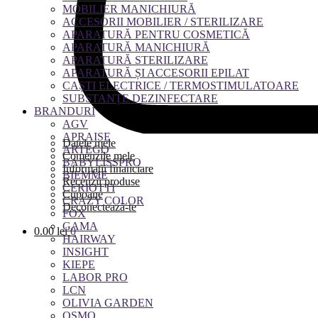
MOBILIER MANICHIURĂ
ACCESORII MOBILIER / STERILIZARE
APARATURĂ PENTRU COSMETICĂ
APARATURĂ MANICHIURĂ
APARATURĂ STERILIZARE
APARATURĂ ȘI ACCESORII EPILAT
CAȘTI ELECTRICE / TERMOSTIMULATOARE
SUBSTANȚE DEZINFECTARE
BRANDURI
AGV
APRAISE
Datele mele
ARTEGO
Comenzile mele
BABYLISSPRO
Informații financiare
BIEMME
Recenzii produse
CERIOTTI
Cupoane
CRAZY COLOR
Deconectează-te
FOX
GAMA
0.00
lei
0
HAIRWAY
INSIGHT
KIEPE
LABOR PRO
LCN
OLIVIA GARDEN
OSMO