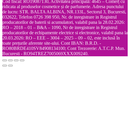
Cod fiscal: RO19087130, Activitatea principală: 4645 – Comerț cu
ridicata al produselor cosmetice și de parfumerie. Adresa punctului
de lucru: STR. BALTA ALBINA, NR.133L, Sectorul 3, Bucuresti,
032622, Telefon 0726 398 950, Nr. de inregistrare in Registrul
producatorilor de baterii si acumulatori, valabil pana la 28.02.2026:
RO – 2018 – 01 – B&A – 1090, Nr de inregistrare in Registrul
producatorilor de echipamente electrice si electronice, valabil pana la
20.03.2026: RO – EEE – 3004 – 2025 – 09 – 02, este inclusă în
toate prețurile aferente site-ului. Cont IBAN: B.R.D. -
RO80BRDE410SV84908134100; Cont Trezorerie: A.T.C.P. Mun.
Bucuresti - RO94TREZ7005069XXX009240.