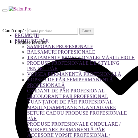
Caută după:
Caută
PROMOȚII
PRODUSE PĂR
Produse favorite
ȘAMPOANE PROFESIONALE
BALSAMURI PROFESIONALE
TRATAMENTE PROFESIONALE/ MĂȘTI / FIOLE
PRODUSE PROFESIONALE DE STYLING
PENTRU PĂR
VOPSEA PERMANENTĂ PROFESIONALĂ
VOPSEA DE PĂR SEMIPERMANENTĂ
PROFESIONALĂ
OXIDANT DE PĂR PROFESIONAL
DECOLORANT PĂR PROFESIONAL
NUANȚATOR DE PĂR PROFESIONAL
MAȘTI ȘI ȘAMPOANE NUANȚATOARE
SETURI CADOU PRODUSE PROFESIONALE
PĂR
PRODUSE PROFESIONALE ONDULARE /
ÎNDREPTARE PERMANENTĂ PĂR
ACCESORII VOPSIT PROFESIONAL /